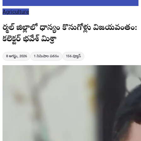
Agriculture
నిర్మల్ జిల్లాలో ధాన్యం కొనుగోళ్లు విజయవంతం:
కలెక్టర్ భవేశ్ మిశ్రా
8 ఆగస్టు, 2026
1
నిమిషాల పఠనం
156
వ్యూస్