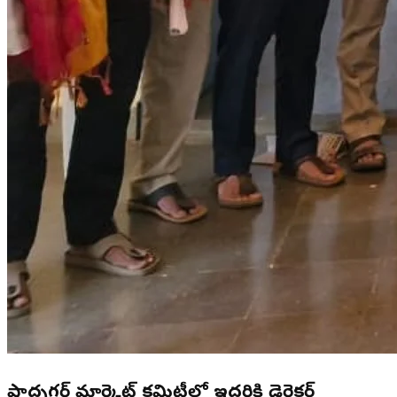
షాద్నగర్ మార్కెట్ కమిటీలో ఇద్దరికి డైరెక్టర్