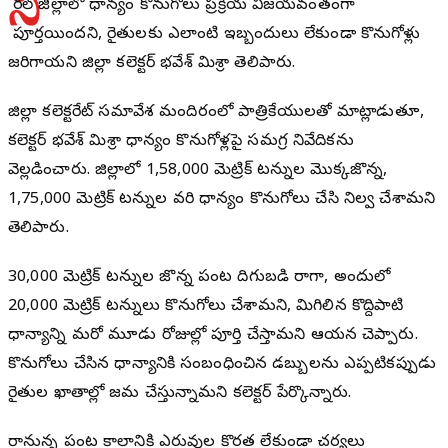
ని
ర్మల్ జిల్లాలో ధాన్యం కొనుగోలు ప్రక్రియ విజయవంతంగా
పూర్తయిందని, రైతులకు ఎలాంటి ఇబ్బందులు లేకుండా కొనుగోళ్లు
జరిగాయని జిల్లా కలెక్టర్ భవేశ్ మిశ్రా తెలిపారు.
జిల్లా కలెక్టరేట్ సమావేశ మందిరంలో పాత్రికేయులతో మాట్లాడుతూ,
కలెక్టర్ భవేశ్ మిశ్రా ధాన్యం కొనుగోళ్లపై సమగ్ర నివేదికను
వెల్లడించారు. జిల్లాలో 1,58,000 మెట్రిక్ టన్నుల మొక్కజొన్న,
1,75,000 మెట్రిక్ టన్నుల వరి ధాన్యం కొనుగోలు చేసి నిల్వ చేశామని
తెలిపారు.
30,000 మెట్రిక్ టన్నుల జొన్న పంట దిగుబడి రాగా, అందులో
20,000 మెట్రిక్ టన్నులు కొనుగోలు చేశామని, మిగిలిన కొద్దిపాటి
ధాన్యాన్ని మరో మూడు రోజుల్లో పూర్తి చేస్తామని ఆయన చెప్పారు.
కొనుగోలు చేసిన ధాన్యానికి సంబంధించిన డబ్బులను ఎప్పటికప్పుడు
రైతుల ఖాతాల్లో జమ చేస్తున్నామని కలెక్టర్ పేర్కొన్నారు.
రానున్న పంట కాలానికి ఎరువుల కొరత లేకుండా చర్యలు