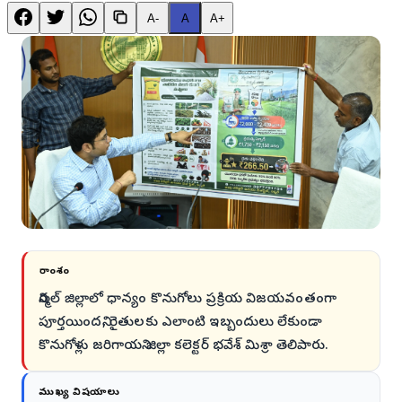
A-
A
A+
సారాంశం
నిర్మల్ జిల్లాలో ధాన్యం కొనుగోలు ప్రక్రియ విజయవంతంగా
పూర్తయిందని, రైతులకు ఎలాంటి ఇబ్బందులు లేకుండా
కొనుగోళ్లు జరిగాయని జిల్లా కలెక్టర్ భవేశ్ మిశ్రా తెలిపారు.
ముఖ్య విషయాలు