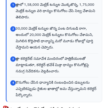
జిల్లాలో 1,58,000 మెట్రిక్ టన్నుల మొక్కజొన్న, 1,75,000
1
మెట్రిక్ టన్నుల వరి ధాన్యం కొనుగోలు చేసి నిల్వ చేశామని
తెలిపారు.
30,000 మెట్రిక్ టన్నుల జొన్న పంట దిగుబడి రాగా,
2
అందులో 20,000 మెట్రిక్ టన్నులు కొనుగోలు చేశామని,
మిగిలిన కొద్దిపాటి ధాన్యాన్ని మరో మూడు రోజుల్లో పూర్తి
చేస్తామని ఆయన చెప్పారు.
జిల్లా కలెక్టరేట్ సమావేశ మందిరంలో పాత్రికేయులతో
3
మాట్లాడుతూ, కలెక్టర్ భవేశ్ మిశ్రా ధాన్యం కొనుగోళ్లపై
సమగ్ర నివేదికను వెల్లడించారు.
కొనుగోలు చేసిన ధాన్యానికి సంబంధించిన డబ్బులను
4
ఎప్పటికప్పుడు రైతుల ఖాతాల్లో జమ చేస్తున్నామని కలెక్టర్
పేర్కొన్నారు.