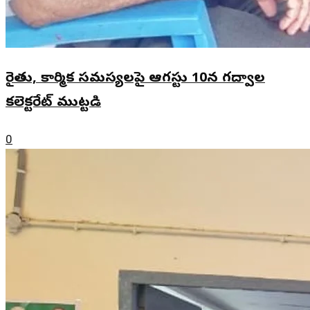
రైతు, కార్మిక సమస్యలపై ఆగస్టు 10న గద్వాల
కలెక్టరేట్ ముట్టడి
0