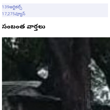
139
ఆర్టికల్స్
17,275
వ్యూస్
సంబంధిత వార్తలు