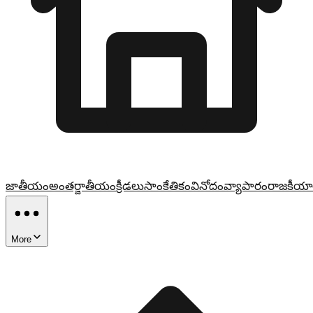
జాతీయం
అంతర్జాతీయం
క్రీడలు
సాంకేతికం
వినోదం
వ్యాపారం
రాజకీయా
More