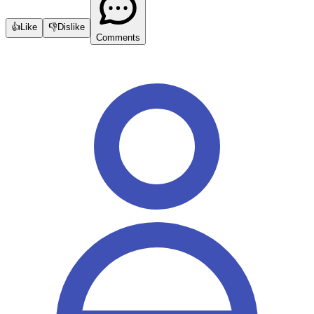
👍
Like
👎
Dislike
Comments