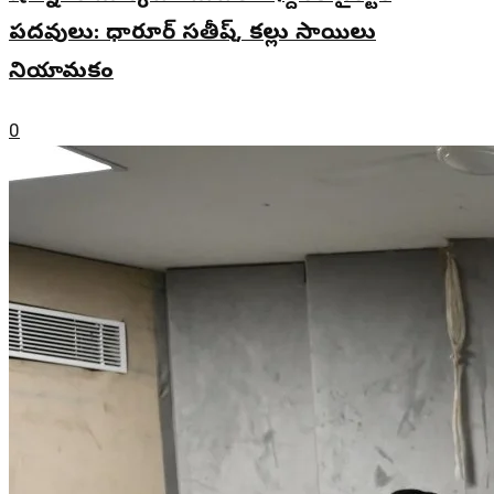
పదవులు: ధారూర్ సతీష్, కల్లు సాయిలు
నియామకం
0