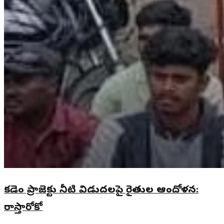
కడెం ప్రాజెక్టు నీటి విడుదలపై రైతుల ఆందోళన:
రాస్తారోకో