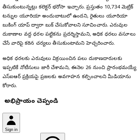
తీసుకుంటున్నట్లు కలెక్టర్ భరోసా ఇచ్చారు. ప్రస్తుతం 10,734 మెట్రిక్
టన్నుల యూరియా అందుబాటులో ఉందని, రైతులు యూరియా
బుకింగ్ యాప్ ద్వారా బుక్ చేసుకోవాలని సూచించారు. ఎరువుల
దుకాణాల వద్ద ధరల పట్టికను ప్రదర్శిస్తామని, అధిక ధరలు వసూలు
చేసే వారిపై కఠిన చర్యలు తీసుకుంటామని హెచ్చరించారు.
అధిక ధరలకు ఎరువులు విక్రయించిన పలు దుకాణదారులకు
ఇప్పటికే నోటీసులు జారీ చేశామని, ఈనెల 26 నుంచి ప్రారంభమయ్యే
ఎస్ఐఆర్ ప్రక్రియపై ప్రజలకు అవగాహన కల్పించాలని మీడియాను
కోరారు.
మీ అభిప్రాయం చెప్పండి
Sign in