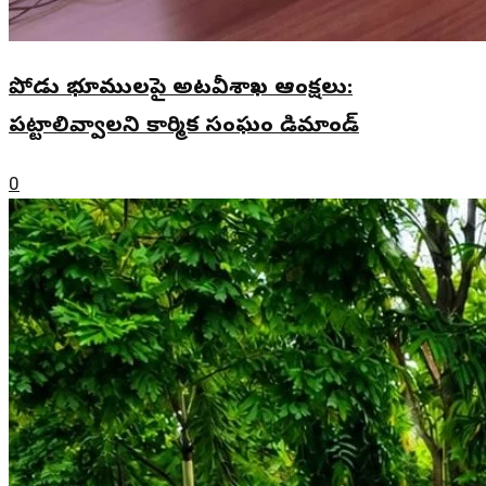
పోడు భూములపై అటవీశాఖ ఆంక్షలు:
పట్టాలివ్వాలని కార్మిక సంఘం డిమాండ్
0