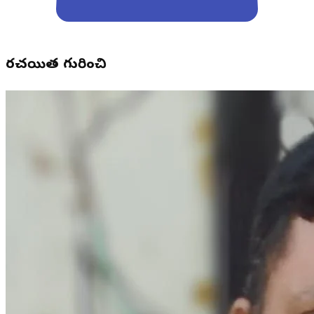
రచయిత గురించి