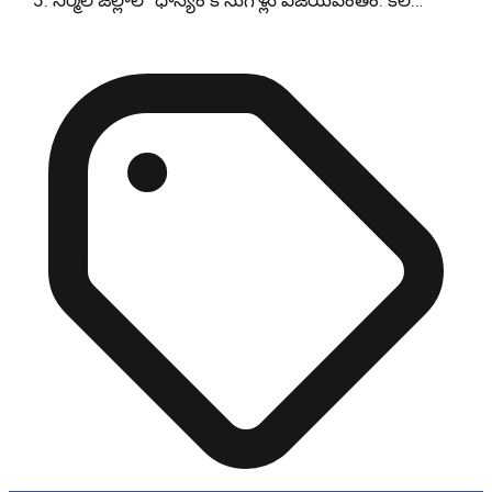
నిర్మల్ జిల్లాలో ధాన్యం కొనుగోళ్లు విజయవంతం: కలె…