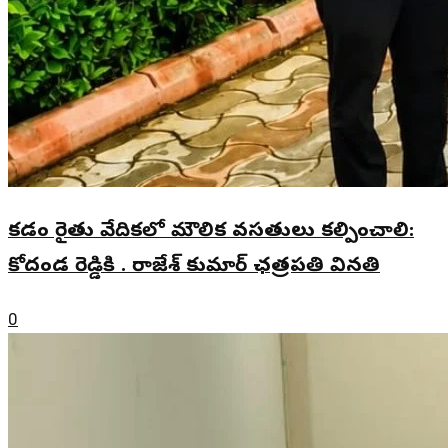
కడం రైతు వేదికలో మౌలిక వసతులు కల్పించాలి:
కోదండ రెడ్డికి . రాజేశ్ కుమార్ ఛత్రపతి వినతి
0