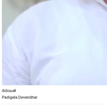
రచయిత
Padigela Devendhar