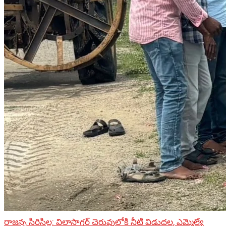
రాజన్న సిరిసిల్ల: విలాసాగర్ చెరువులోకి నీటి విడుదల, ఎమ్మెల్యే