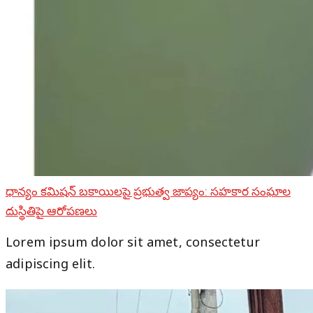
ధాన్యం కమిషన్ బకాయిలపై ప్రభుత్వ జాప్యం: సహకార సంఘాల
దుస్థితిపై ఆరోపణలు
Lorem ipsum dolor sit amet, consectetur
adipiscing elit.