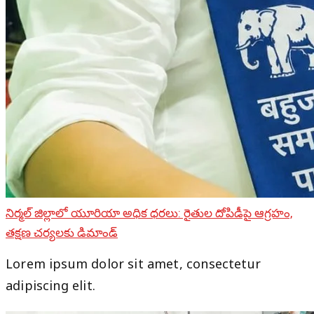
నిర్మల్ జిల్లాలో యూరియా అధిక ధరలు: రైతుల దోపిడీపై ఆగ్రహం,
తక్షణ చర్యలకు డిమాండ్
Lorem ipsum dolor sit amet, consectetur
adipiscing elit.