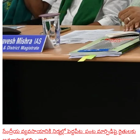
సేంద్రీయ వ్యవసాయానికి నిర్మల్లో పెద్దపీట: పంట మార్పిడిపై రైతులకు
అవగాహన కల్పించాలి