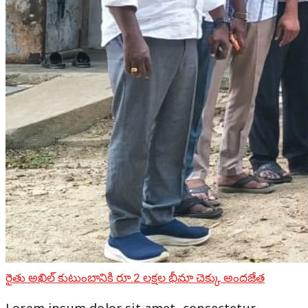
రైతు అఖిల్ కుటుంబానికి రూ.2 లక్షల భీమా చెక్కు అందజేత