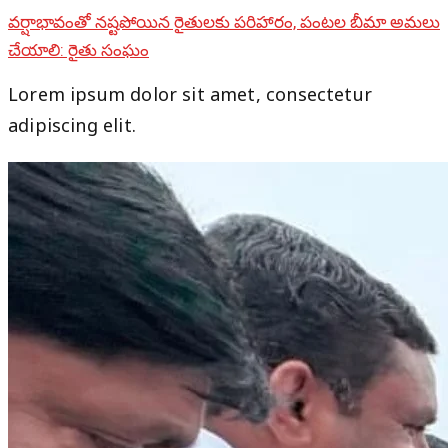
వర్షాభావంతో నష్టపోయిన రైతులకు పరిహారం, పంటల బీమా అమలు
చేయాలి: రైతు సంఘం
Lorem ipsum dolor sit amet, consectetur
adipiscing elit.