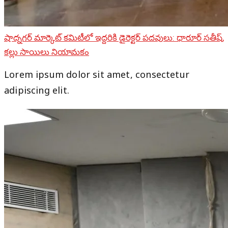
షాద్నగర్ మార్కెట్ కమిటీలో ఇద్దరికి డైరెక్టర్ పదవులు: ధారూర్ సతీష్,
కల్లు సాయిలు నియామకం
Lorem ipsum dolor sit amet, consectetur
adipiscing elit.