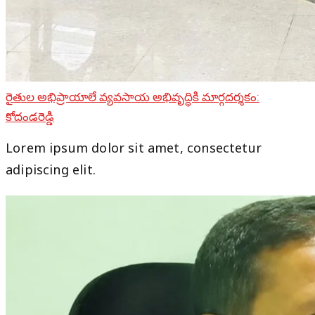
రైతుల అభిప్రాయాలే వ్యవసాయ అభివృద్ధికి మార్గదర్శకం:
కోదండరెడ్డి
Lorem ipsum dolor sit amet, consectetur
adipiscing elit.