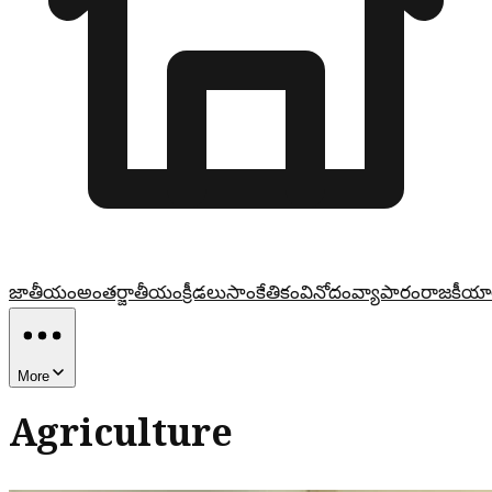
జాతీయం
అంతర్జాతీయం
క్రీడలు
సాంకేతికం
వినోదం
వ్యాపారం
రాజకీయా
More
Agriculture