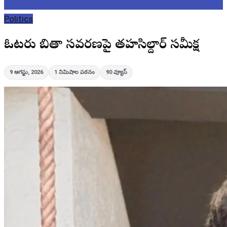
Politics
ఓటరు జాబితా సవరణపై తహసిల్దార్ సమీక్ష
9 ఆగస్టు, 2026
1
నిమిషాల పఠనం
90
వ్యూస్