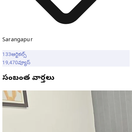
Sarangapur
133
ఆర్టికల్స్
19,470
వ్యూస్
సంబంధిత వార్తలు