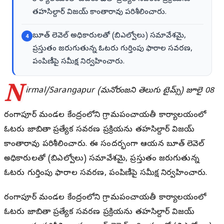
తహసిల్దార్ విజయ్ కాంతారావు పరిశీలించారు.
బూత్ లెవెల్ అధికారులతో (బిఎల్వోలు) సమావేశమై,
4
ప్రస్తుతం జరుగుతున్న ఓటరు గుర్తింపు ఫారాల సవరణ,
పంపిణీపై సమీక్ష నిర్వహించారు.
N
irmal/Sarangapur (మనోరంజని తెలుగు టైమ్స్) జూలై 08
సారంగాపూర్ మండల కేంద్రంలోని గ్రామపంచాయతీ కార్యాలయంలో
ఓటరు జాబితా ప్రత్యేక సవరణ ప్రక్రియను తహసిల్దార్ విజయ్
కాంతారావు పరిశీలించారు. ఈ సందర్భంగా ఆయన బూత్ లెవెల్
అధికారులతో (బిఎల్వోలు) సమావేశమై, ప్రస్తుతం జరుగుతున్న
ఓటరు గుర్తింపు ఫారాల సవరణ, పంపిణీపై సమీక్ష నిర్వహించారు.
సారంగాపూర్ మండల కేంద్రంలోని గ్రామపంచాయతీ కార్యాలయంలో
ఓటరు జాబితా ప్రత్యేక సవరణ ప్రక్రియను తహసిల్దార్ విజయ్