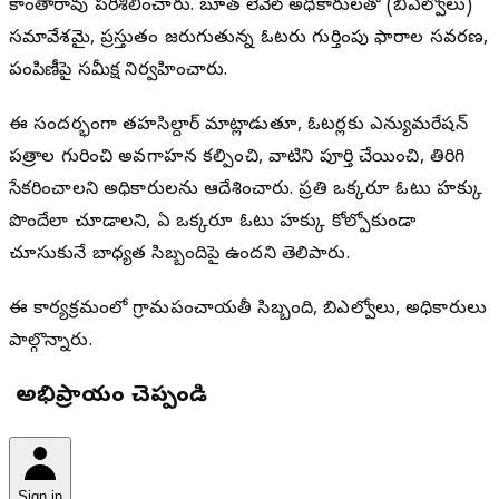
కాంతారావు పరిశీలించారు. బూత్ లెవెల్ అధికారులతో (బిఎల్వోలు)
సమావేశమై, ప్రస్తుతం జరుగుతున్న ఓటరు గుర్తింపు ఫారాల సవరణ,
పంపిణీపై సమీక్ష నిర్వహించారు.
ఈ సందర్భంగా తహసిల్దార్ మాట్లాడుతూ, ఓటర్లకు ఎన్యుమరేషన్
పత్రాల గురించి అవగాహన కల్పించి, వాటిని పూర్తి చేయించి, తిరిగి
సేకరించాలని అధికారులను ఆదేశించారు. ప్రతి ఒక్కరూ ఓటు హక్కు
పొందేలా చూడాలని, ఏ ఒక్కరూ ఓటు హక్కు కోల్పోకుండా
చూసుకునే బాధ్యత సిబ్బందిపై ఉందని తెలిపారు.
ఈ కార్యక్రమంలో గ్రామపంచాయతీ సిబ్బంది, బిఎల్వోలు, అధికారులు
పాల్గొన్నారు.
మీ అభిప్రాయం చెప్పండి
Sign in