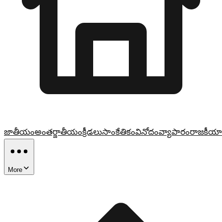
జాతీయం
అంతర్జాతీయం
క్రీడలు
సాంకేతికం
వినోదం
వ్యాపారం
రాజకీయా
More