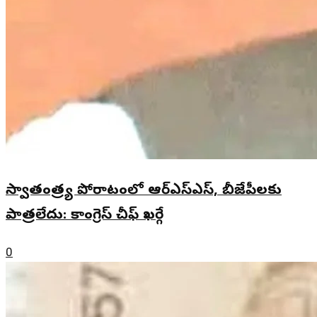
స్వాతంత్ర్య పోరాటంలో ఆర్ఎస్ఎస్, బీజేపీలకు
పాత్రలేదు: కాంగ్రెస్ చీఫ్ ఖర్గే
0