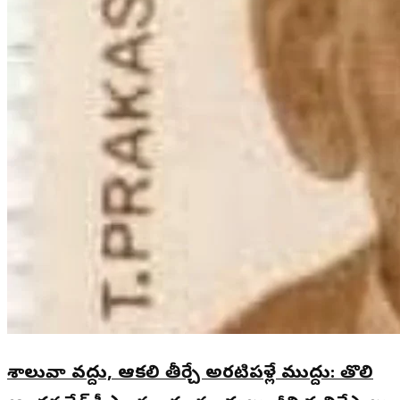
శాలువా వద్దు, ఆకలి తీర్చే అరటిపళ్లే ముద్దు: తొలి