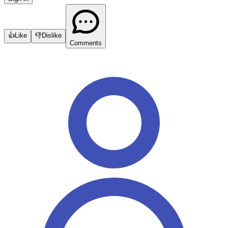
👍
Like
👎
Dislike
Comments