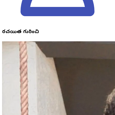
రచయిత గురించి