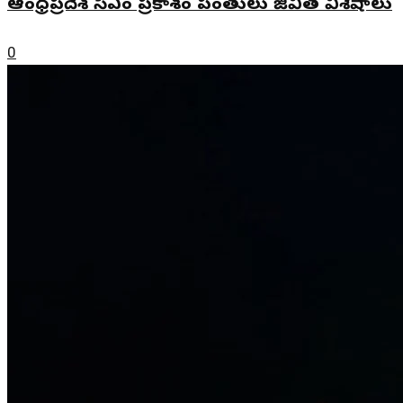
ఆంధ్రప్రదేశ్ సీఎం ప్రకాశం పంతులు జీవిత విశేషాలు
0