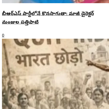
బీఆర్ఎస్ పార్టీలోనే కొనసాగుతా: మాజీ డైరెక్టర్
మంజుల పత్తిపాటి
0