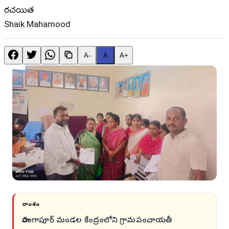
రచయిత
Shaik Mahamood
A-
A
A+
సారాంశం
సారంగాపూర్ మండల కేంద్రంలోని గ్రామపంచాయతీ