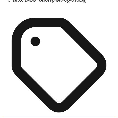
ఓటరు జాబితా సవరణపై తహసిల్దార్ సమీక్ష