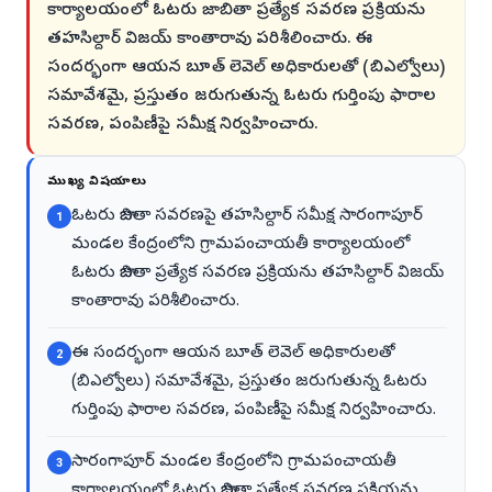
కార్యాలయంలో ఓటరు జాబితా ప్రత్యేక సవరణ ప్రక్రియను
తహసిల్దార్ విజయ్ కాంతారావు పరిశీలించారు. ఈ
సందర్భంగా ఆయన బూత్ లెవెల్ అధికారులతో (బిఎల్వోలు)
సమావేశమై, ప్రస్తుతం జరుగుతున్న ఓటరు గుర్తింపు ఫారాల
సవరణ, పంపిణీపై సమీక్ష నిర్వహించారు.
ముఖ్య విషయాలు
ఓటరు జాబితా సవరణపై తహసిల్దార్ సమీక్ష సారంగాపూర్
1
మండల కేంద్రంలోని గ్రామపంచాయతీ కార్యాలయంలో
ఓటరు జాబితా ప్రత్యేక సవరణ ప్రక్రియను తహసిల్దార్ విజయ్
కాంతారావు పరిశీలించారు.
ఈ సందర్భంగా ఆయన బూత్ లెవెల్ అధికారులతో
2
(బిఎల్వోలు) సమావేశమై, ప్రస్తుతం జరుగుతున్న ఓటరు
గుర్తింపు ఫారాల సవరణ, పంపిణీపై సమీక్ష నిర్వహించారు.
సారంగాపూర్ మండల కేంద్రంలోని గ్రామపంచాయతీ
3
కార్యాలయంలో ఓటరు జాబితా ప్రత్యేక సవరణ ప్రక్రియను