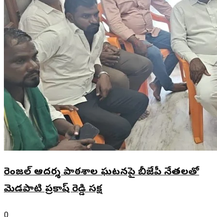
రెంజల్ ఆదర్శ పాఠశాల ఘటనపై బీజేపీ నేతలతో
మెడపాటి ప్రకాష్ రెడ్డి సమీక్ష
0