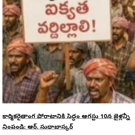
కార్మికరైతాంగ పోరాటానికి సిద్ధం ఆగస్టు 10న జైళ్లన్నీ
నింపండి: ఆర్. సుధాబాస్కర్