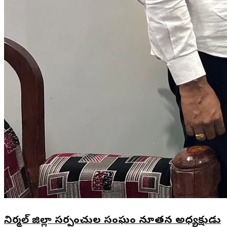
నిర్మల్ జిల్లా సర్పంచుల సంఘం నూతన అధ్యక్షుడు