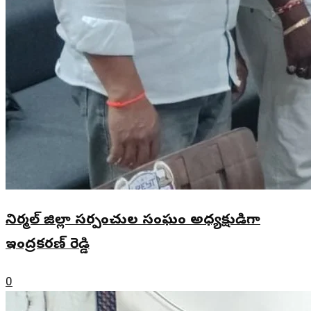
నిర్మల్ జిల్లా సర్పంచుల సంఘం అధ్యక్షుడిగా
ఇంద్రకరణ్ రెడ్డి
0