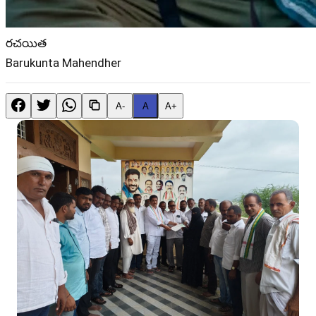
రచయిత
Barukunta Mahendher
A-
A
A+