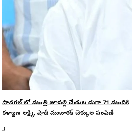
పానగల్ లో మంత్రి జూపల్లి చేతుల మీదుగా 71 మందికి
కళ్యాణ లక్ష్మి, షాదీ ముబారక్ చెక్కుల పంపిణీ
0