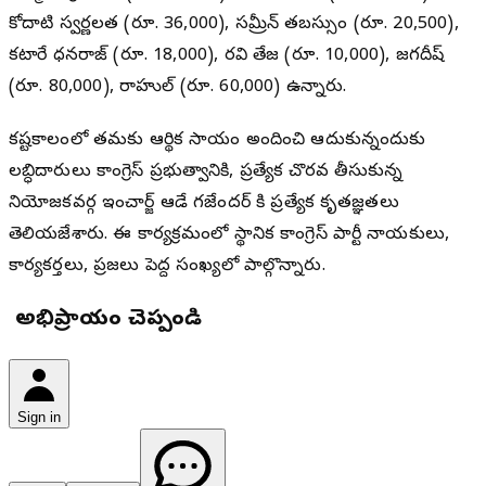
కోదాటి స్వర్ణలత (రూ. 36,000), సమ్రీన్ తబస్సుం (రూ. 20,500),
కటారే ధనరాజ్ (రూ. 18,000), రవి తేజ (రూ. 10,000), జగదీష్
(రూ. 80,000), రాహుల్ (రూ. 60,000) ఉన్నారు.
కష్టకాలంలో తమకు ఆర్థిక సాయం అందించి ఆదుకున్నందుకు
లబ్ధిదారులు కాంగ్రెస్ ప్రభుత్వానికి, ప్రత్యేక చొరవ తీసుకున్న
నియోజకవర్గ ఇంచార్జ్ ఆడే గజేందర్ కి ప్రత్యేక కృతజ్ఞతలు
తెలియజేశారు. ఈ కార్యక్రమంలో స్థానిక కాంగ్రెస్ పార్టీ నాయకులు,
కార్యకర్తలు, ప్రజలు పెద్ద సంఖ్యలో పాల్గొన్నారు.
మీ అభిప్రాయం చెప్పండి
Sign in