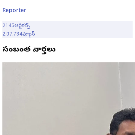
Reporter
2145
ఆర్టికల్స్
2,07,734
వ్యూస్
సంబంధిత వార్తలు