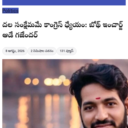
Politics
పేదల సంక్షేమమే కాంగ్రెస్ ధ్యేయం: బోథ్ ఇంచార్జ్
ఆడే గజేందర్
8 ఆగస్టు, 2026
2
నిమిషాల పఠనం
131
వ్యూస్