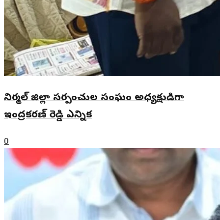
నిర్మల్ జిల్లా సర్పంచుల సంఘం అధ్యక్షుడిగా
ఇంద్రకరణ్ రెడ్డి ఎన్నిక
0