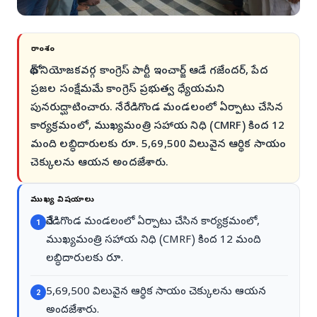
సారాంశం
బోథ్ నియోజకవర్గ కాంగ్రెస్ పార్టీ ఇంచార్జ్ ఆడే గజేందర్, పేద
ప్రజల సంక్షేమమే కాంగ్రెస్ ప్రభుత్వ ధ్యేయమని
పునరుద్ఘాటించారు. నేరేడిగొండ మండలంలో ఏర్పాటు చేసిన
కార్యక్రమంలో, ముఖ్యమంత్రి సహాయ నిధి (CMRF) కింద 12
మంది లబ్ధిదారులకు రూ. 5,69,500 విలువైన ఆర్థిక సాయం
చెక్కులను ఆయన అందజేశారు.
ముఖ్య విషయాలు
నేరేడిగొండ మండలంలో ఏర్పాటు చేసిన కార్యక్రమంలో,
1
ముఖ్యమంత్రి సహాయ నిధి (CMRF) కింద 12 మంది
లబ్ధిదారులకు రూ.
5,69,500 విలువైన ఆర్థిక సాయం చెక్కులను ఆయన
2
అందజేశారు.