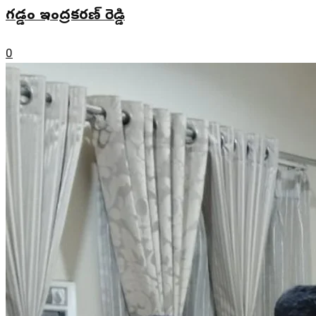
గడ్డం ఇంద్రకరణ్ రెడ్డి
0