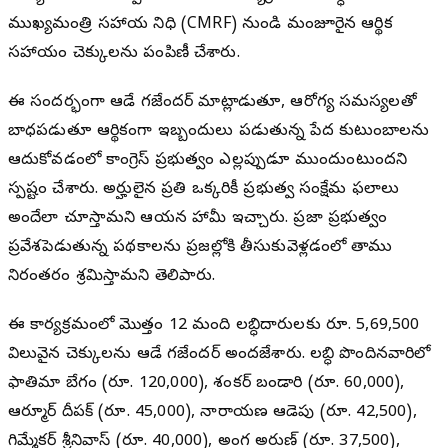
ముఖ్యమంత్రి సహాయ నిధి (CMRF) నుండి మంజూరైన ఆర్థిక
సహాయం చెక్కులను పంపిణీ చేశారు.
ఈ సందర్భంగా ఆడే గజేందర్ మాట్లాడుతూ, ఆరోగ్య సమస్యలతో
బాధపడుతూ ఆర్థికంగా ఇబ్బందులు పడుతున్న పేద కుటుంబాలను
ఆదుకోవడంలో కాంగ్రెస్ ప్రభుత్వం ఎల్లప్పుడూ ముందుంటుందని
స్పష్టం చేశారు. అర్హులైన ప్రతి ఒక్కరికీ ప్రభుత్వ సంక్షేమ ఫలాలు
అందేలా చూస్తామని ఆయన హామీ ఇచ్చారు. ప్రజా ప్రభుత్వం
ప్రవేశపెడుతున్న పథకాలను ప్రజల్లోకి తీసుకువెళ్లడంలో తాము
నిరంతరం శ్రమిస్తామని తెలిపారు.
ఈ కార్యక్రమంలో మొత్తం 12 మంది లబ్ధిదారులకు రూ. 5,69,500
విలువైన చెక్కులను ఆడే గజేందర్ అందజేశారు. లబ్ధి పొందినవారిలో
ఫాతిమా బేగం (రూ. 120,000), శంకర్ బండారి (రూ. 60,000),
ఆర్మూర్ దీపక్ (రూ. 45,000), నారాయణ ఆడెపు (రూ. 42,500),
గిమ్మేకర్ శ్రీనివాస్ (రూ. 40,000), అంగ అరుణ్ (రూ. 37,500),