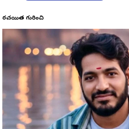
రచయిత గురించి