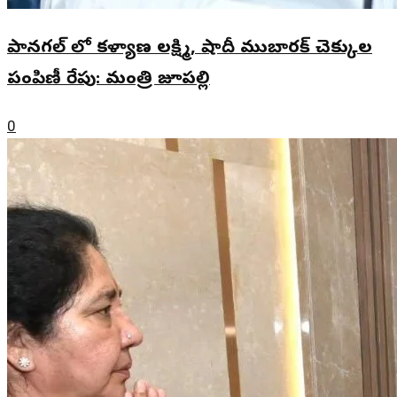
పానగల్ లో కళ్యాణ లక్ష్మి, షాదీ ముబారక్ చెక్కుల
పంపిణీ రేపు: మంత్రి జూపల్లి
0