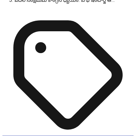
పేదల సంక్షేమమే కాంగ్రెస్ ధ్యేయం: బోథ్ ఇంచార్జ్ ఆ…