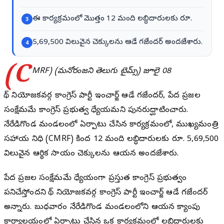
ఈ కార్యక్రమంలో మొత్తం 12 మంది లబ్ధిదారులకు రూ.
3
5,69,500 విలువైన చెక్కులను ఆడే గజేందర్ అందజేశారు.
4
(C
MRF) (మనోరంజని తెలుగు టైమ్స్) జూలై 08
బోథ్ నియోజకవర్గ కాంగ్రెస్ పార్టీ ఇంచార్జ్ ఆడే గజేందర్, పేద ప్రజల
సంక్షేమమే కాంగ్రెస్ ప్రభుత్వ ధ్యేయమని పునరుద్ఘాటించారు.
నేరేడిగొండ మండలంలో ఏర్పాటు చేసిన కార్యక్రమంలో, ముఖ్యమంత్రి
సహాయ నిధి (CMRF) కింద 12 మంది లబ్ధిదారులకు రూ. 5,69,500
విలువైన ఆర్థిక సాయం చెక్కులను ఆయన అందజేశారు.
పేద ప్రజల సంక్షేమమే ధ్యేయంగా ప్రస్తుత కాంగ్రెస్ ప్రభుత్వం
పనిచేస్తోందని బోథ్ నియోజకవర్గ కాంగ్రెస్ పార్టీ ఇంచార్జ్ ఆడే గజేందర్
అన్నారు. బుధవారం నేరేడిగొండ మండలంలోని ఆయన క్యాంపు
కార్యాలయంలో ఏర్పాటు చేసిన ఒక కార్యక్రమంలో లబ్ధిదారులకు