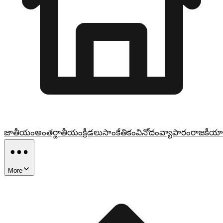
జాతీయం
అంతర్జాతీయం
క్రీడలు
సాంకేతికం
వినోదం
వ్యాపారం
రాజకీయా
More