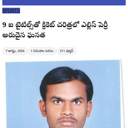
SPORTS
9 ఐసీసీ టైటిల్స్‌తో క్రికెట్ చరిత్రలో ఎల్లిస్ పెర్రీ
అరుదైన ఘనత
7 ఆగస్టు, 2026
1
నిమిషాల పఠనం
211
వ్యూస్