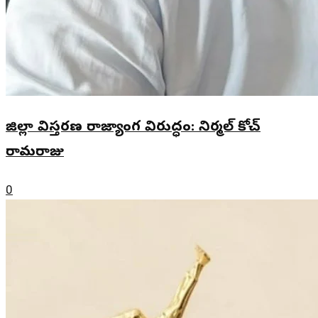
జిల్లా విస్తరణ రాజ్యాంగ విరుద్ధం: నిర్మల్ కోచ్
రామరాజు
0