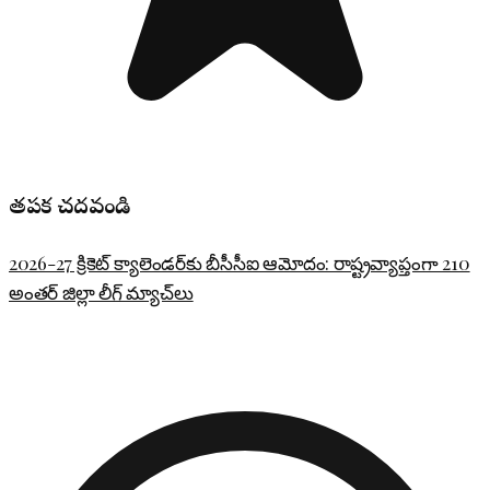
తప్పక చదవండి
2026-27 క్రికెట్ క్యాలెండర్‌కు బీసీసీఐ ఆమోదం: రాష్ట్రవ్యాప్తంగా 210
అంతర్ జిల్లా లీగ్ మ్యాచ్‌లు