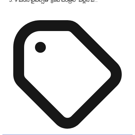
9 ఐసీసీ టైటిల్స్‌తో క్రికెట్ చరిత్రలో ఎల్లిస్ పె…