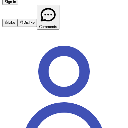
Sign in
👍
Like
👎
Dislike
Comments