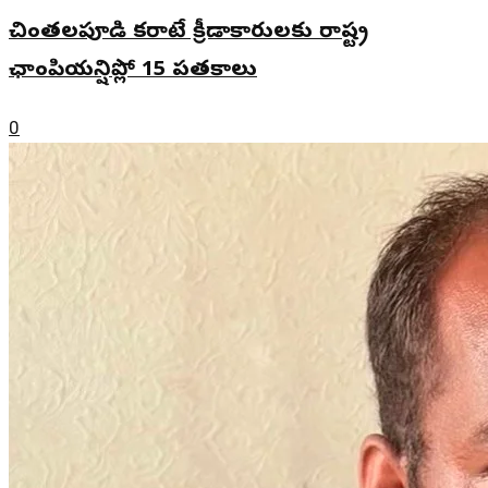
చింతలపూడి కరాటే క్రీడాకారులకు రాష్ట్ర
ఛాంపియన్షిప్లో 15 పతకాలు
0