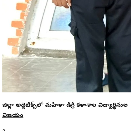
జిల్లా అథ్లెటిక్స్‌లో మహిళా డిగ్రీ కళాశాల విద్యార్థినుల
విజయం