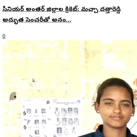
సీనియర్ అంతర్ జిల్లాల క్రికెట్: మచ్చా దత్తారెడ్డి
అద్భుత సెంచరీతో అనం…
0