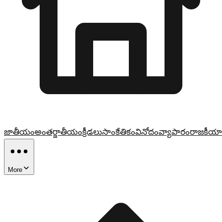
జాతీయం
అంతర్జాతీయం
క్రీడలు
సాంకేతికం
వినోదం
వ్యాపారం
రాజకీయా
More