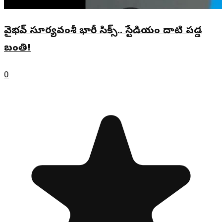
వైభవ్ సూర్యవంశీ భారీ సిక్స్.. స్టేడియం దాటి పడ్డ
బంతి!
0