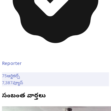
Reporter
75
ఆర్టికల్స్
7,387
వ్యూస్
సంబంధిత వార్తలు