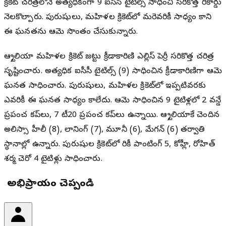
క్రికెట్ చరిత్రలోనే అత్యధికంగా 9 ఐసీసీ టైటిల్స్ సాధించి సరికొత్త రికార్డు
నెలకొల్పారు. పురుషులు, మహిళల క్రికెట్‌లో మరెవరికీ సాధ్యం కాని
ఈ ఘనతను ఆమె సొంతం చేసుకున్నారు.
ఆస్ట్రేలియా మహిళల క్రికెట్ జట్టు క్రీడాకారిణి ఎల్లిస్ పెర్రీ సరికొత్త చరిత్ర
సృష్టించారు. అత్యధిక ఐసీసీ టైటిల్స్ (9) సాధించిన క్రీడాకారిణిగా ఆమె
ఘనత సాధించారు. పురుషులు, మహిళల క్రికెట్‌లో ఇప్పటివరకు
ఎవరికీ ఈ ఘనత సాధ్యం కాలేదు. ఆమె సాధించిన 9 టైటిళ్లలో 2 వన్డే
ప్రపంచ కప్‌లు, 7 టీ20 ప్రపంచ కప్‌లు ఉన్నాయి. ఆస్ట్రేలియాకే చెందిన
అలిస్సా హీలీ (8), లానింగ్ (7), మూనీ (6), మేగన్ (6) తర్వాతి
స్థానాల్లో ఉన్నారు. పురుషుల క్రికెట్‌లో రికీ పాంటింగ్ 5, కోహ్లీ, రోహిత్
శర్మ చెరో 4 టైటిళ్లు సాధించారు.
మీ అభిప్రాయం చెప్పండి