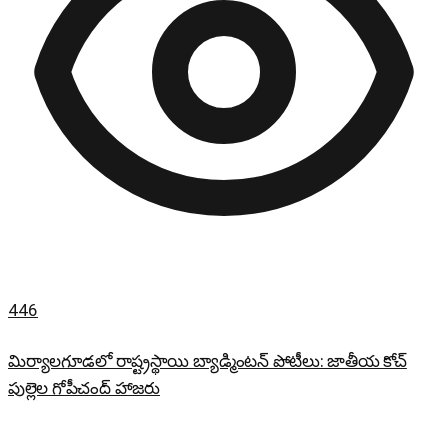
446
మిర్యాలగూడలో రాష్ట్రస్థాయి బ్యాడ్మింటన్ పోటీలు: జాతీయ కోచ్
పుల్లెల గోపీచంద్ హాజరు