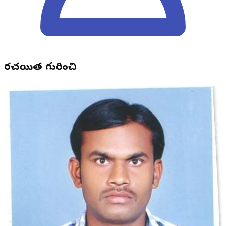
రచయిత గురించి