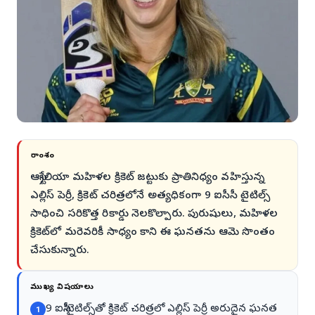
సారాంశం
ఆస్ట్రేలియా మహిళల క్రికెట్ జట్టుకు ప్రాతినిధ్యం వహిస్తున్న
ఎల్లిస్ పెర్రీ, క్రికెట్ చరిత్రలోనే అత్యధికంగా 9 ఐసీసీ టైటిల్స్
సాధించి సరికొత్త రికార్డు నెలకొల్పారు. పురుషులు, మహిళల
క్రికెట్‌లో మరెవరికీ సాధ్యం కాని ఈ ఘనతను ఆమె సొంతం
చేసుకున్నారు.
ముఖ్య విషయాలు
9 ఐసీసీ టైటిల్స్‌తో క్రికెట్ చరిత్రలో ఎల్లిస్ పెర్రీ అరుదైన ఘనత
1