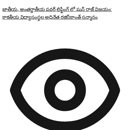
జాతీయ, అంతర్జాతీయ పవర్ లిఫ్టింగ్ లో ఘన్ రాజ్ విజయం:
కాకతీయ విద్యాసంస్థల అధినేత రజినీకాంత్ సన్మానం