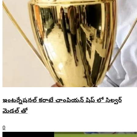
ఇంటర్నేషనల్ కరాటే ఛాంపియన్ షిప్ లో సిల్వర్
మెడల్ తో
0