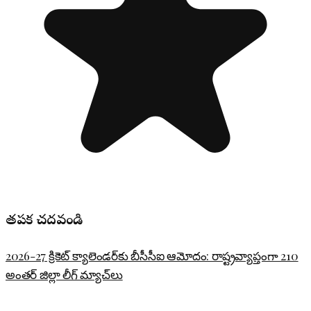
తప్పక చదవండి
2026-27 క్రికెట్ క్యాలెండర్‌కు బీసీసీఐ ఆమోదం: రాష్ట్రవ్యాప్తంగా 210
అంతర్ జిల్లా లీగ్ మ్యాచ్‌లు