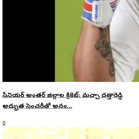
సీనియర్ అంతర్ జిల్లాల క్రికెట్: మచ్చా దత్తారెడ్డి
అద్భుత సెంచరీతో అనం…
0