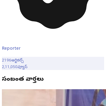
Reporter
2196
ఆర్టికల్స్
2,11,050
వ్యూస్
సంబంధిత వార్తలు