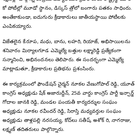
కో పోటీల్లో మూడో స్థానం, డిస్కస్ త్రోలో బంగారు పతకం సాధించారు.
అంతేకాకుండా, ఐదుగురు క్రీడాకారులు జాతీయస్థాయి పోటీలకు
ఎంపికయ్యారు.
విజేతలైన కే.రూప, మధు, బాను, లహరి, రియాజ్, అభిసాయిలను
శనివారం మిర్యాలగూడ ఎమ్మెల్యే బత్తుల లక్ష్మారెడ్డి ప్రత్యేకంగా
సన్మానించి, అభినందనలు తెలిపారు. ఈ సందర్భంగా ఎమ్మెల్యే
మాట్లాడుతూ, క్రీడాకారుల ప్రతిభను ప్రశంసించారు.
ఈ కార్యక్రమంలో ఫౌండేషన్ చైర్మన్ నూకల వేణుగోపాల్ రెడ్డి, యూత్
కాంగ్రెస్ అధ్యక్షుడు షేక్ అజారుద్దీన్, 25వ వార్డు కాంగ్రెస్ పార్టీ ఇన్చార్జ్
గోదాల జానకి రెడ్డి, మండల పంచాయతీ కార్యదర్శుల సంఘం
అధ్యక్షుడు నూకల రవీందర్ రెడ్డి, సిరాస్తి మధ్యవర్తుల సంఘం
అధ్యక్షుడు తాళ్లపల్లి నరసయ్య, కోచ్‌లు సతీష్, అశోక్ చారి, నాగరాజు,
లక్ష్మణ్ తదితరులు పాల్గొన్నారు.