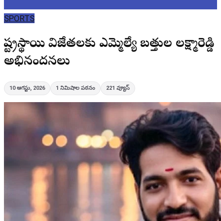
SPORTS
రాష్ట్రస్థాయి విజేతలకు ఎమ్మెల్యే బత్తుల లక్ష్మారెడ్డి
అభినందనలు
10 ఆగస్టు, 2026
1
నిమిషాల పఠనం
221
వ్యూస్