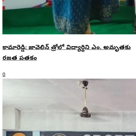
కామారెడ్డి: జావెలిన్ త్రోలో విద్యార్థిని ఎం. అమృతకు
రజత పతకం
0