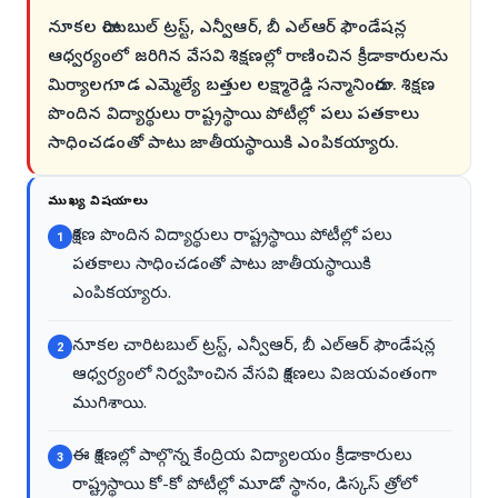
నూకల చారిటబుల్ ట్రస్ట్, ఎన్వీఆర్, బీ ఎల్ఆర్ ఫౌండేషన్ల
ఆధ్వర్యంలో జరిగిన వేసవి శిక్షణల్లో రాణించిన క్రీడాకారులను
మిర్యాలగూడ ఎమ్మెల్యే బత్తుల లక్ష్మారెడ్డి సన్మానించారు. శిక్షణ
పొందిన విద్యార్థులు రాష్ట్రస్థాయి పోటీల్లో పలు పతకాలు
సాధించడంతో పాటు జాతీయస్థాయికి ఎంపికయ్యారు.
ముఖ్య విషయాలు
శిక్షణ పొందిన విద్యార్థులు రాష్ట్రస్థాయి పోటీల్లో పలు
1
పతకాలు సాధించడంతో పాటు జాతీయస్థాయికి
ఎంపికయ్యారు.
నూకల చారిటబుల్ ట్రస్ట్, ఎన్వీఆర్, బీ ఎల్ఆర్ ఫౌండేషన్ల
2
ఆధ్వర్యంలో నిర్వహించిన వేసవి శిక్షణలు విజయవంతంగా
ముగిశాయి.
ఈ శిక్షణల్లో పాల్గొన్న కేంద్రియ విద్యాలయం క్రీడాకారులు
3
రాష్ట్రస్థాయి కో-కో పోటీల్లో మూడో స్థానం, డిస్కస్ త్రోలో