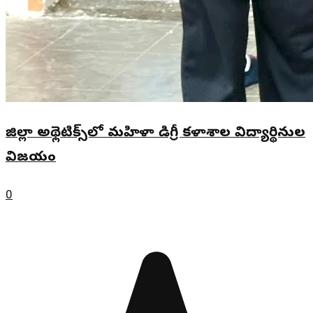
జిల్లా అథ్లెటిక్స్‌లో మహిళా డిగ్రీ కళాశాల విద్యార్థినుల
విజయం
0