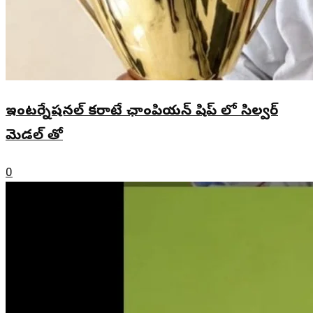
ఇంటర్నేషనల్ కరాటే ఛాంపియన్ షిప్ లో సిల్వర్
మెడల్ తో
0