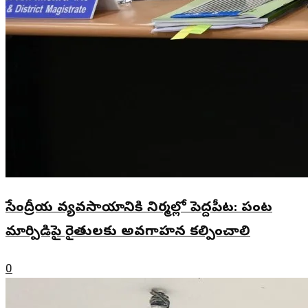
సేంద్రీయ వ్యవసాయానికి నిర్మల్లో పెద్దపీట: పంట
మార్పిడిపై రైతులకు అవగాహన కల్పించాలి
0