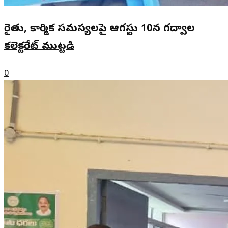
రైతు, కార్మిక సమస్యలపై ఆగస్టు 10న గద్వాల
కలెక్టరేట్ ముట్టడి
0