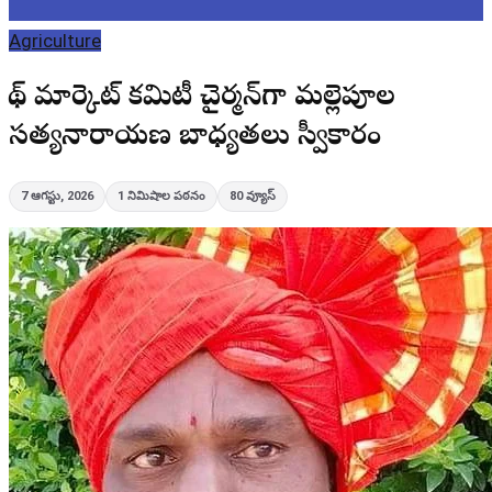
Agriculture
బోథ్ మార్కెట్ కమిటీ చైర్మన్‌గా మల్లెపూల
సత్యనారాయణ బాధ్యతలు స్వీకారం
7 ఆగస్టు, 2026
1
నిమిషాల పఠనం
80
వ్యూస్