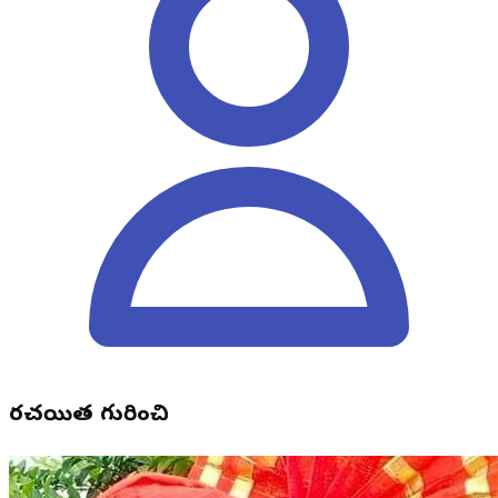
రచయిత గురించి