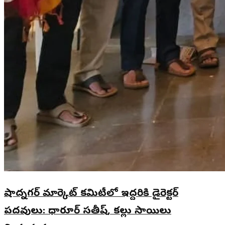
షాద్నగర్ మార్కెట్ కమిటీలో ఇద్దరికి డైరెక్టర్
పదవులు: ధారూర్ సతీష్, కల్లు సాయిలు