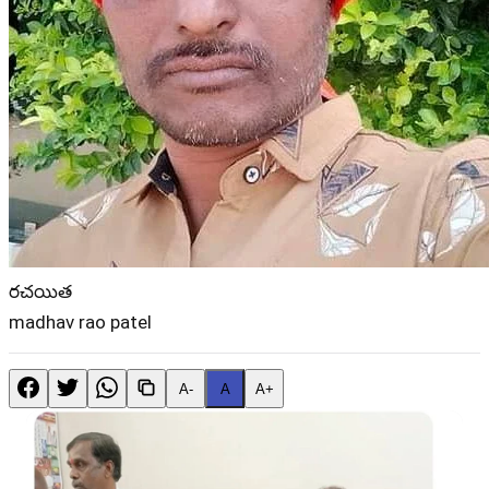
రచయిత
madhav rao patel
A-
A
A+