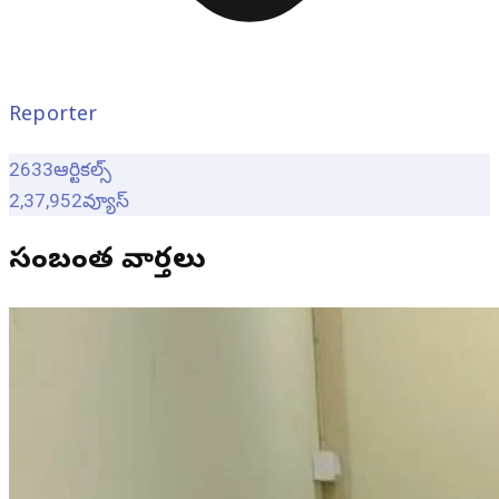
Reporter
2633
ఆర్టికల్స్
2,37,952
వ్యూస్
సంబంధిత వార్తలు