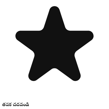
తప్పక చదవండి