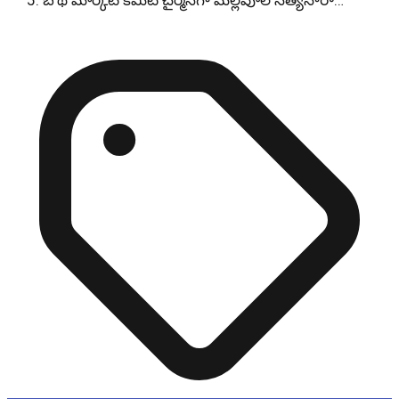
బోథ్ మార్కెట్ కమిటీ చైర్మన్‌గా మల్లెపూల సత్యనారా…