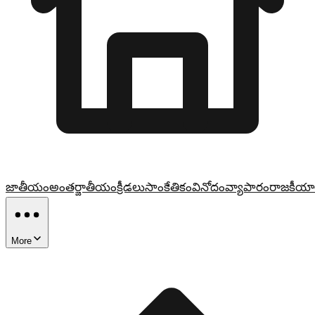
జాతీయం
అంతర్జాతీయం
క్రీడలు
సాంకేతికం
వినోదం
వ్యాపారం
రాజకీయా
More