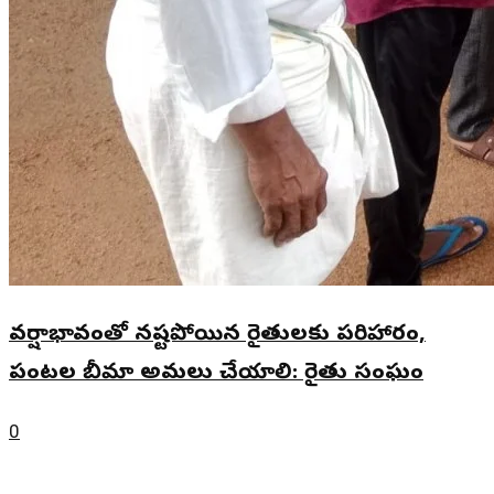
వర్షాభావంతో నష్టపోయిన రైతులకు పరిహారం,
పంటల బీమా అమలు చేయాలి: రైతు సంఘం
0