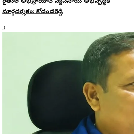
రైతుల అభిప్రాయాలే వ్యవసాయ అభివృద్ధికి
మార్గదర్శకం: కోదండరెడ్డి
0