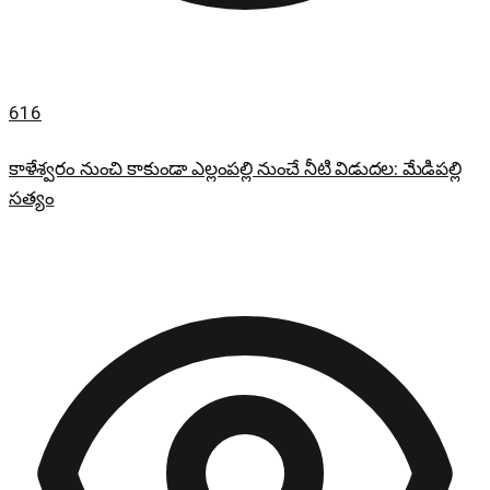
616
కాళేశ్వరం నుంచి కాకుండా ఎల్లంపల్లి నుంచే నీటి విడుదల: మేడిపల్లి
సత్యం