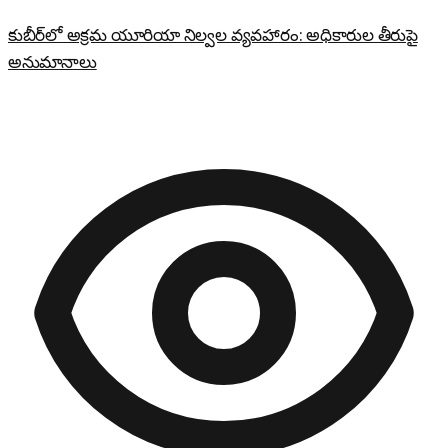
కుబీర్‌లో అక్రమ యూరియా నిల్వల వ్యవహారం: అధికారుల తీరుపై
అనుమానాలు