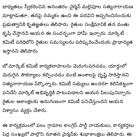
బాధ్యతలు స్వీకరించిన అనంతరం చైర్మన్ మల్లెపూల సత్యనారాయణ
మాట్లాడుతూ, తనపై నమ్మకం ఉంచి ఈ పదవిని అప్పగించినందుకు
ప్రభుత్వానికి కృతజ్ఞతలు తెలిపారు. రైతుల సంక్షేమానికి తన వంతు
కృషి చేస్తానని ఆయన ఈ సందర్భంగా హామీ ఇచ్చారు. మార్కెట్
కమిటీ పరిధిలోని రైతుల సమస్యలను పరిష్కరించేందుకు ప్రాధాన్యత
ఇస్తానని తెలిపారు.
బోథ్ మార్కెట్ కమిటీ కార్యకలాపాలను మెరుగుపరచడం, యార్డులో
మెరుగైన సౌకర్యాలు కల్పించడం వంటి అంశాలపై దృష్టి సారిస్తానని
సత్యనారాయణ పేర్కొన్నారు. కమిటీ సభ్యులు అందరూ కలిసికట్టుగా
పనిచేసి మార్కెట్ అభివృద్ధికి పాటుపడాలని ఆయన పిలుపునిచ్చారు.
రైతుల ఆకాంక్షలకు అనుగుణంగా కమిటీ పనిచేస్తుందని ఆయన
విశ్వాసం వ్యక్తం చేశారు.
ఈ కార్యక్రమంలో పలు గ్రామాల కాంగ్రెస్ పార్టీ నాయకులు, కార్యకర్తలు
పెద్ద సంఖ్యలో పాల్గొని నూతన చైర్మన్‌కు శుభాకాంక్షలు తెలిపారు. ఈ