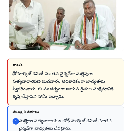
సారాంశం
బోథ్ మార్కెట్ కమిటీ నూతన చైర్మన్‌గా మల్లెపూల
సత్యనారాయణ బుధవారం అధికారికంగా బాధ్యతలు
స్వీకరించారు. ఈ సందర్భంగా ఆయన రైతుల సంక్షేమానికి
కృషి చేస్తానని హామీ ఇచ్చారు.
ముఖ్య విషయాలు
మల్లెపూల సత్యనారాయణ బోథ్ మార్కెట్ కమిటీ నూతన
1
చైర్మన్‌గా బాధ్యతలు చేపట్టారు.