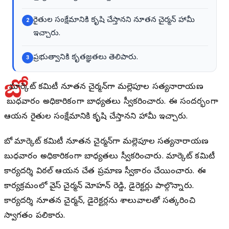
రైతుల సంక్షేమానికి కృషి చేస్తానని నూతన చైర్మన్ హామీ
2
ఇచ్చారు.
ప్రభుత్వానికి కృతజ్ఞతలు తెలిపారు.
3
బో
థ్ మార్కెట్ కమిటీ నూతన చైర్మన్‌గా మల్లెపూల సత్యనారాయణ
బుధవారం అధికారికంగా బాధ్యతలు స్వీకరించారు. ఈ సందర్భంగా
ఆయన రైతుల సంక్షేమానికి కృషి చేస్తానని హామీ ఇచ్చారు.
బోథ్ మార్కెట్ కమిటీ నూతన చైర్మన్‌గా మల్లెపూల సత్యనారాయణ
బుధవారం అధికారికంగా బాధ్యతలు స్వీకరించారు. మార్కెట్ కమిటీ
కార్యదర్శి విఠల్ ఆయన చేత ప్రమాణ స్వీకారం చేయించారు. ఈ
కార్యక్రమంలో వైస్ చైర్మన్ మోహన్ రెడ్డి, డైరెక్టర్లు పాల్గొన్నారు.
కార్యదర్శి నూతన చైర్మన్, డైరెక్టర్లను శాలువాలతో సత్కరించి
స్వాగతం పలికారు.