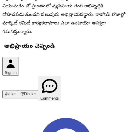
నియామకం బోథ్ ప్రాంతంలో వ్యవసాయ రంగ అభివృద్ధికి
దోహదపడుతుందని పలువురు అభిప్రాయపడ్డారు. రాబోయే రోజుల్లో
మార్కెట్ కమిటీ కార్యకలాపాలు ఎలా ఉంటాయో ఆసక్తిగా
గమనిస్తున్నారు.
మీ అభిప్రాయం చెప్పండి
Sign in
👍
Like
👎
Dislike
Comments