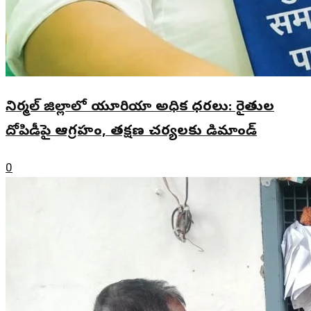
నిర్మల్ జిల్లాలో యూరియా అధిక ధరలు: రైతుల
దోపిడీపై ఆగ్రహం, తక్షణ చర్యలకు డిమాండ్
0