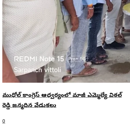
ముధోల్ కాంగ్రెస్ ఆధ్వర్యంలో మాజీ ఎమ్మెల్యే విఠల్
రెడ్డి జన్మదిన వేడుకలు
0