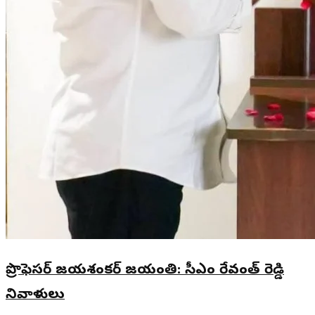
ప్రొఫెసర్ జయశంకర్ జయంతి: సీఎం రేవంత్ రెడ్డి
నివాళులు