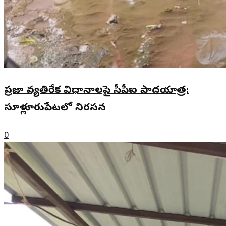
ప్రజా వ్యతిరేక విధానాలపై సీపీఐ పాదయాత్ర:
సూళ్లూరుపేటలో నిరసన
0