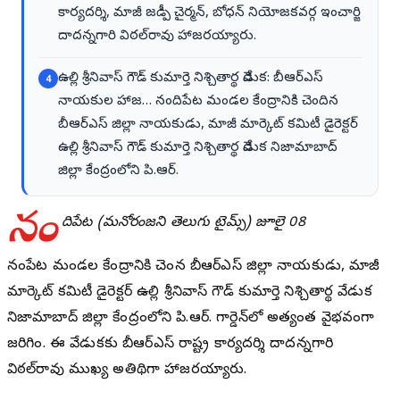
కార్యదర్శి, మాజీ జడ్పీ చైర్మన్, బోధన్ నియోజకవర్గ ఇంచార్జి
దాదన్నగారి విఠల్‌రావు హాజరయ్యారు.
ఉల్లి శ్రీనివాస్ గౌడ్ కుమార్తె నిశ్చితార్థ వేడుక: బీఆర్ఎస్
4
నాయకుల హాజ… నందిపేట మండల కేంద్రానికి చెందిన
బీఆర్ఎస్ జిల్లా నాయకుడు, మాజీ మార్కెట్ కమిటీ డైరెక్టర్
ఉల్లి శ్రీనివాస్ గౌడ్ కుమార్తె నిశ్చితార్థ వేడుక నిజామాబాద్
జిల్లా కేంద్రంలోని పి.ఆర్.
నం
దిపేట (మనోరంజని తెలుగు టైమ్స్) జూలై 08
నందిపేట మండల కేంద్రానికి చెందిన బీఆర్ఎస్ జిల్లా నాయకుడు, మాజీ
మార్కెట్ కమిటీ డైరెక్టర్ ఉల్లి శ్రీనివాస్ గౌడ్ కుమార్తె నిశ్చితార్థ వేడుక
నిజామాబాద్ జిల్లా కేంద్రంలోని పి.ఆర్. గార్డెన్‌లో అత్యంత వైభవంగా
జరిగింది. ఈ వేడుకకు బీఆర్ఎస్ రాష్ట్ర కార్యదర్శి దాదన్నగారి
విఠల్‌రావు ముఖ్య అతిథిగా హాజరయ్యారు.