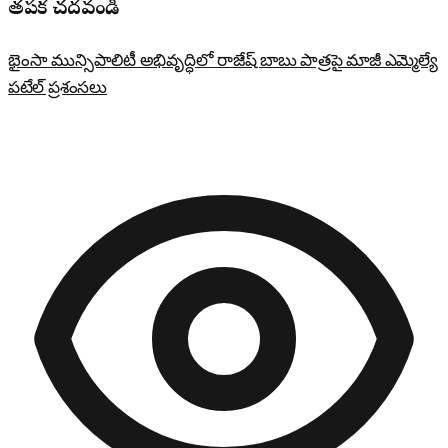
తప్పక చదవండి
భైంసా మున్సిపాలిటీ అభివృద్ధిలో రాజేష్ బాబు పాత్రపై మాజీ ఎమ్మెల్యే
పటేల్ ప్రశంసలు