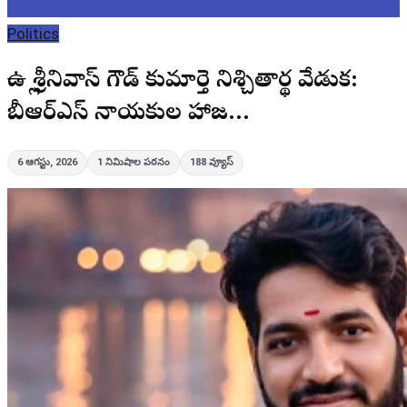
Politics
ఉల్లి శ్రీనివాస్ గౌడ్ కుమార్తె నిశ్చితార్థ వేడుక:
బీఆర్ఎస్ నాయకుల హాజ…
6 ఆగస్టు, 2026
1
నిమిషాల పఠనం
188
వ్యూస్