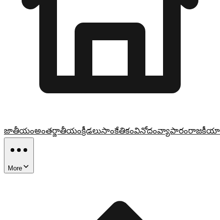
జాతీయం
అంతర్జాతీయం
క్రీడలు
సాంకేతికం
వినోదం
వ్యాపారం
రాజకీయా
More