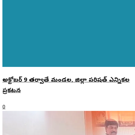
అక్టోబర్ 9 తర్వాతే మండల, జిల్లా పరిషత్ ఎన్నికల
ప్రకటన
0