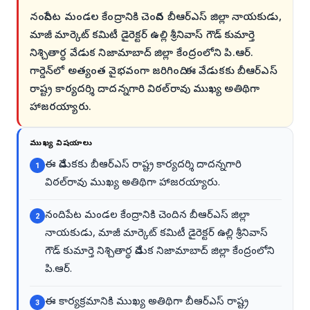
నందిపేట మండల కేంద్రానికి చెందిన బీఆర్ఎస్ జిల్లా నాయకుడు,
మాజీ మార్కెట్ కమిటీ డైరెక్టర్ ఉల్లి శ్రీనివాస్ గౌడ్ కుమార్తె
నిశ్చితార్థ వేడుక నిజామాబాద్ జిల్లా కేంద్రంలోని పి.ఆర్.
గార్డెన్‌లో అత్యంత వైభవంగా జరిగింది. ఈ వేడుకకు బీఆర్ఎస్
రాష్ట్ర కార్యదర్శి దాదన్నగారి విఠల్‌రావు ముఖ్య అతిథిగా
హాజరయ్యారు.
ముఖ్య విషయాలు
ఈ వేడుకకు బీఆర్ఎస్ రాష్ట్ర కార్యదర్శి దాదన్నగారి
1
విఠల్‌రావు ముఖ్య అతిథిగా హాజరయ్యారు.
నందిపేట మండల కేంద్రానికి చెందిన బీఆర్ఎస్ జిల్లా
2
నాయకుడు, మాజీ మార్కెట్ కమిటీ డైరెక్టర్ ఉల్లి శ్రీనివాస్
గౌడ్ కుమార్తె నిశ్చితార్థ వేడుక నిజామాబాద్ జిల్లా కేంద్రంలోని
పి.ఆర్.
ఈ కార్యక్రమానికి ముఖ్య అతిథిగా బీఆర్ఎస్ రాష్ట్ర
3