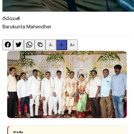
రచయిత
Barukunta Mahendher
A-
A
A+
సారాంశం