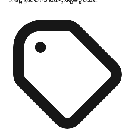
ఉల్లి శ్రీనివాస్ గౌడ్ కుమార్తె నిశ్చితార్థ వేడుక…