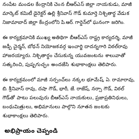
నందిపేట మండల కేంద్రానికి చెందిన బీఆర్ఎస్ జిల్లా నాయకుడు, మాజీ
మార్కెట్ కమిటీ డైరెక్టర్ ఉల్లి శ్రీనివాస్ గౌడ్ కుమార్తె నిశ్చితార్థ వేడుక
నిజామాబాద్ జిల్లా కేంద్రంలోని పి.ఆర్. గార్డెన్‌లో ఘనంగా జరిగింది.
ఈ కార్యక్రమానికి ముఖ్య అతిథిగా బీఆర్ఎస్ రాష్ట్ర కార్యదర్శి, మాజీ
జడ్పీ చైర్మన్, బోధన్ నియోజకవర్గ ఇంచార్జి దాదన్నగారి విఠల్‌రావు
హాజరయ్యారు. నిశ్చితార్థం చేసుకున్న యువజంటను శాలువాతో
సత్కరించి, పుష్పగుచ్ఛం అందజేసి శుభాకాంక్షలు తెలిపారు.
ఈ కార్యక్రమంలో మాజీ సర్పంచ్‌లు నక్కల భూమేష్, ఏ. రామారావు,
బి. శ్రీనివాస్ రావు, దషా గౌడ్, భారీ, జే. రాజేష్, నర్సా గౌడ్, విఠల్
గౌడ్‌తో పాటు పలువురు బీఆర్ఎస్ నాయకులు, ప్రజాప్రతినిధులు,
బంధుమిత్రులు, అభిమానులు పాల్గొని నూతన జంటకు
శుభాకాంక్షలు తెలిపారు.
మీ అభిప్రాయం చెప్పండి