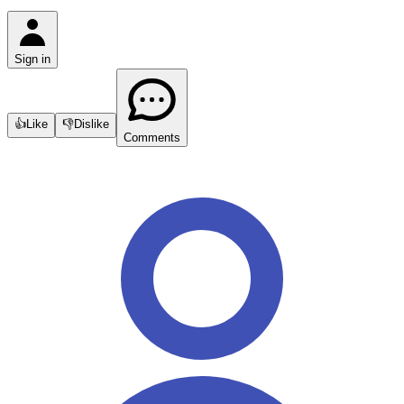
Sign in
👍
Like
👎
Dislike
Comments