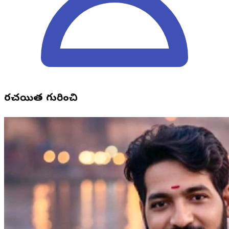
రచయిత గురించి