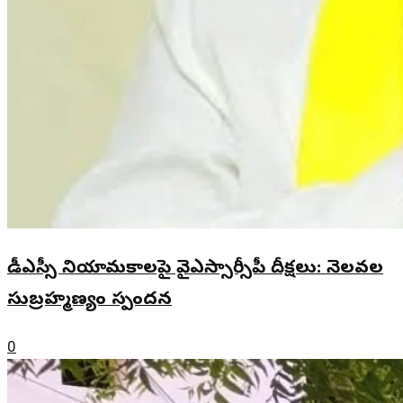
డీఎస్సీ నియామకాలపై వైఎస్సార్సీపీ దీక్షలు: నెలవల
సుబ్రహ్మణ్యం స్పందన
0