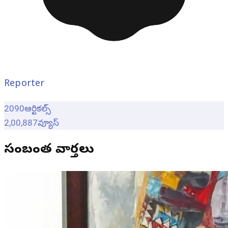
Reporter
2090
ఆర్టికల్స్
2,00,887
వ్యూస్
సంబంధిత వార్తలు