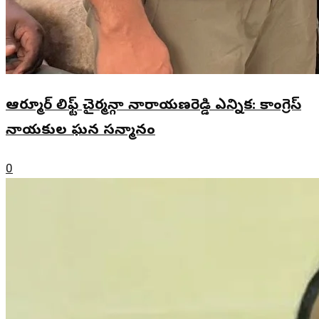
ఆర్మూర్ లిఫ్ట్ చైర్మన్గా నారాయణరెడ్డి ఎన్నిక: కాంగ్రెస్
నాయకుల ఘన సన్మానం
0