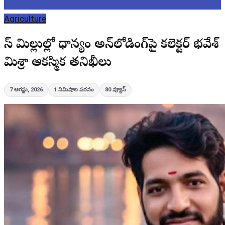
Agriculture
రైస్ మిల్లుల్లో ధాన్యం అన్‌లోడింగ్‌పై కలెక్టర్ భవేశ్
మిశ్రా ఆకస్మిక తనిఖీలు
7 ఆగస్టు, 2026
1
నిమిషాల పఠనం
80
వ్యూస్