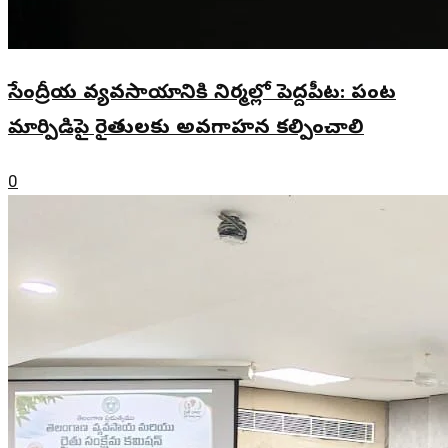
సేంద్రీయ వ్యవసాయానికి నిర్మల్లో పెద్దపీట: పంట
మార్పిడిపై రైతులకు అవగాహన కల్పించాలి
0