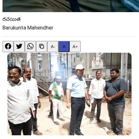
రచయిత
Barukunta Mahendher
A-
A
A+