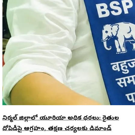
నిర్మల్ జిల్లాలో యూరియా అధిక ధరలు: రైతుల
దోపిడీపై ఆగ్రహం, తక్షణ చర్యలకు డిమాండ్