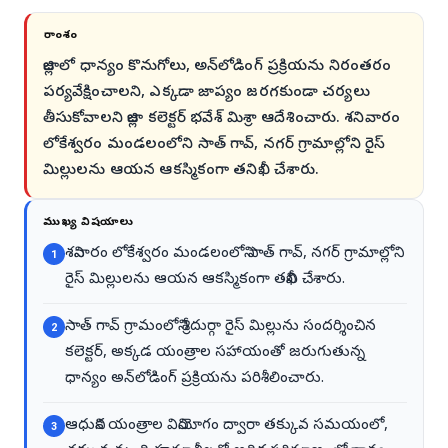
సారాంశం
జిల్లాలో ధాన్యం కొనుగోలు, అన్‌లోడింగ్ ప్రక్రియను నిరంతరం
పర్యవేక్షించాలని, ఎక్కడా జాప్యం జరగకుండా చర్యలు
తీసుకోవాలని జిల్లా కలెక్టర్ భవేశ్ మిశ్రా ఆదేశించారు. శనివారం
లోకేశ్వరం మండలంలోని సాత్ గావ్, నగర్ గ్రామాల్లోని రైస్
మిల్లులను ఆయన ఆకస్మికంగా తనిఖీ చేశారు.
ముఖ్య విషయాలు
శనివారం లోకేశ్వరం మండలంలోని సాత్ గావ్, నగర్ గ్రామాల్లోని
1
రైస్ మిల్లులను ఆయన ఆకస్మికంగా తనిఖీ చేశారు.
సాత్ గావ్ గ్రామంలోని శ్రీదుర్గా రైస్ మిల్లును సందర్శించిన
2
కలెక్టర్, అక్కడ యంత్రాల సహాయంతో జరుగుతున్న
ధాన్యం అన్‌లోడింగ్ ప్రక్రియను పరిశీలించారు.
ఆధునిక యంత్రాల వినియోగం ద్వారా తక్కువ సమయంలో,
3