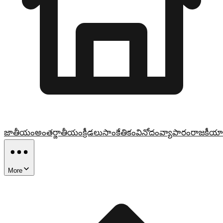
జాతీయం
అంతర్జాతీయం
క్రీడలు
సాంకేతికం
వినోదం
వ్యాపారం
రాజకీయా
More