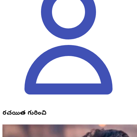
రచయిత గురించి