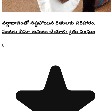
వర్షాభావంతో నష్టపోయిన రైతులకు పరిహారం,
పంటల బీమా అమలు చేయాలి: రైతు సంఘం
0