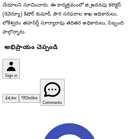
చేయాలని సూచించారు. ఈ కార్యక్రమంలో జిల్లా అదనపు కలెక్టర్
(రెవెన్యూ) కిషోర్ కుమార్, పౌర సరఫరాల శాఖ అధికారులు,
లోకేశ్వరం తహసిల్దార్ సూర్యారావు తదితర అధికారులు, సిబ్బంది
పాల్గొన్నారు.
మీ అభిప్రాయం చెప్పండి
Sign in
👍
Like
👎
Dislike
Comments