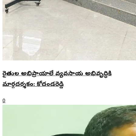
రైతుల అభిప్రాయాలే వ్యవసాయ అభివృద్ధికి
మార్గదర్శకం: కోదండరెడ్డి
0