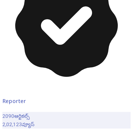
Reporter
2090
ఆర్టికల్స్
2,02,123
వ్యూస్