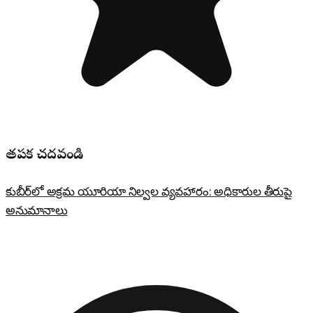
తప్పక చదవండి
కుబీర్‌లో అక్రమ యూరియా నిల్వల వ్యవహారం: అధికారుల తీరుపై
అనుమానాలు