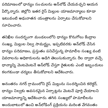
పరిమాణంలో ధాన్యం సంచులను అన్‌లోడ్ చేయవచ్చని ఆయన
పేర్కొన్నారు. జిల్లాలోని ఇతర రైస్ మిల్లుల యాజమాన్యాలు కూడా
ఇటువంటి అధునాతన యంత్రాలను ఏర్పాటు చేసుకోవాలని
సూచించారు.
తనిఖీల సందర్భంగా మండలంలోని ధాన్యం కొనుగోలు కేంద్రాల
సంఖ్య, మిల్లుల నిల్వ సామర్థ్యం, ఇప్పటివరకు అన్‌లోడ్ చేసిన
ధాన్యం పరిమాణం, ప్రస్తుతం పనిచేస్తున్న హమాలీల సంఖ్య వంటి
వివరాలను అధికారులను అడిగి తెలుసుకున్నారు. లారీల ద్వారా వచ్చే
ధాన్యాన్ని వెంటవెంటనే అన్‌లోడ్ చేస్తూ రైతులకు ఎలాంటి ఇబ్బందులు
కలగకుండా చర్యలు తీసుకోవాలని ఆదేశించారు.
అనంతరం నగర్ గ్రామంలోని రైస్ మిల్లును సందర్శించిన కలెక్టర్,
ధాన్యం నిల్వకు అవసరమైన ఏర్పాట్లను వెంటనే పూర్తి చేయాలని
యాజమాన్యాన్ని ఆదేశించారు. తగిన సంఖ్యలో హమాలీలను
అందుబాటులో ఉంచి అన్‌లోడింగ్ ప్రక్రియను మరింత వేగవంతం