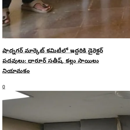
షాద్నగర్ మార్కెట్ కమిటీలో ఇద్దరికి డైరెక్టర్
పదవులు: ధారూర్ సతీష్, కల్లు సాయిలు
నియామకం
0