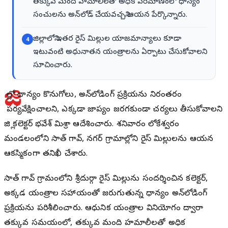
తక్కువ మంది హమాలీలతో అధిక పరిమాణంలో ధాన్యం
సంచులను అన్‌లోడ్ చేయవచ్చని ఆయన పేర్కొన్నారు.
జిల్లాలోని ఇతర రైస్ మిల్లుల యాజమాన్యాలు కూడా
4
ఇటువంటి అధునాతన యంత్రాలను ఏర్పాటు చేసుకోవాలని
సూచించారు.
జి
ల్లాలో ధాన్యం కొనుగోలు, అన్‌లోడింగ్ ప్రక్రియను నిరంతరం
పర్యవేక్షించాలని, ఎక్కడా జాప్యం జరగకుండా చర్యలు తీసుకోవాలని
జిల్లా కలెక్టర్ భవేశ్ మిశ్రా ఆదేశించారు. శనివారం లోకేశ్వరం
మండలంలోని సాత్ గావ్, నగర్ గ్రామాల్లోని రైస్ మిల్లులను ఆయన
ఆకస్మికంగా తనిఖీ చేశారు.
సాత్ గావ్ గ్రామంలోని శ్రీదుర్గా రైస్ మిల్లును సందర్శించిన కలెక్టర్,
అక్కడ యంత్రాల సహాయంతో జరుగుతున్న ధాన్యం అన్‌లోడింగ్
ప్రక్రియను పరిశీలించారు. ఆధునిక యంత్రాల వినియోగం ద్వారా
తక్కువ సమయంలో, తక్కువ మంది హమాలీలతో అధిక