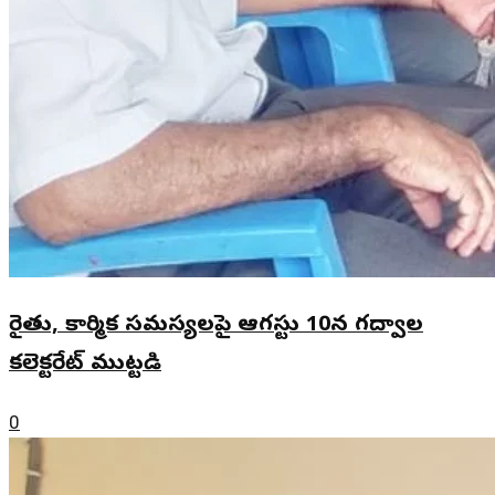
రైతు, కార్మిక సమస్యలపై ఆగస్టు 10న గద్వాల
కలెక్టరేట్ ముట్టడి
0