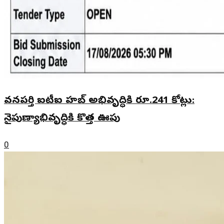
వనపర్తి ఐటీఐ హబ్ అభివృద్ధికి రూ.241 కోట్లు:
నైపుణ్యాభివృద్ధికి కొత్త ఊపు
0