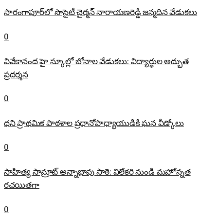
సారంగాపూర్‌లో సొసైటీ చైర్మన్ నారాయణరెడ్డి జన్మదిన వేడుకలు
0
వివేకానంద హై స్కూల్లో బోనాల వేడుకలు: విద్యార్థుల అద్భుత
ప్రదర్శన
0
ధని ప్రాథమిక పాఠశాల ప్రధానోపాధ్యాయుడికి ఘన వీడ్కోలు
0
సాహిత్య సామ్రాట్ అన్నాభావు సాఠె: విలేకరి నుండి మహోన్నత
రచయితగా
0