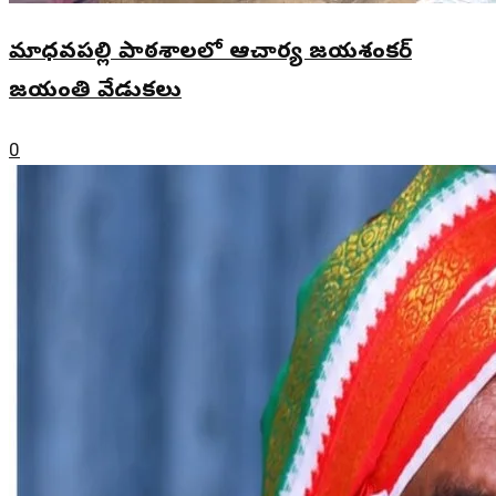
మాధవపల్లి పాఠశాలలో ఆచార్య జయశంకర్
జయంతి వేడుకలు
0