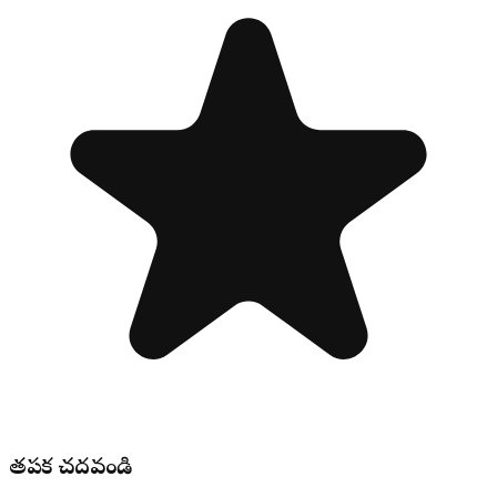
తప్పక చదవండి