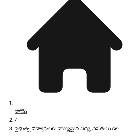
హోమ్
/
ప్రభుత్వ విద్యార్థులకు నాణ్యమైన విద్య, వసతులు కల…