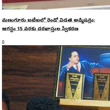
మణుగూరు ఐటీఐలో రెండో విడత అడ్మిషన్లు:
ఆగస్టు 15 వరకు దరఖాస్తుల స్వీకరణ
0