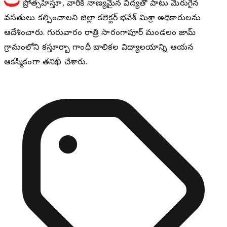
ప్రోత్సహిస్తూ, వారికి నాణ్యమైన విద్యతో పాటు మెరుగైన
వసతులు కల్పించాలని జిల్లా కలెక్టర్ భవేశ్ మిశ్రా అధికారులను
ఆదేశించారు. గురువారం రాత్రి సారంగాపూర్ మండలం జామ్
గ్రామంలోని కస్తూర్బా గాంధీ బాలికల విద్యాలయాన్ని ఆయన
ఆకస్మికంగా తనిఖీ చేశారు.