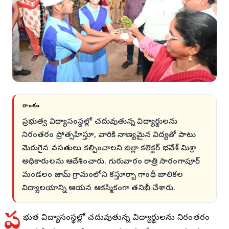
సారాంశం
ప్రభుత్వ విద్యాసంస్థల్లో చదువుతున్న విద్యార్థులను
నిరంతరం ప్రోత్సహిస్తూ, వారికి నాణ్యమైన విద్యతో పాటు
మెరుగైన వసతులు కల్పించాలని జిల్లా కలెక్టర్ భవేశ్ మిశ్రా
అధికారులను ఆదేశించారు. గురువారం రాత్రి సారంగాపూర్
మండలం జామ్ గ్రామంలోని కస్తూర్బా గాంధీ బాలికల
విద్యాలయాన్ని ఆయన ఆకస్మికంగా తనిఖీ చేశారు.
ప్ర
భుత్వ విద్యాసంస్థల్లో చదువుతున్న విద్యార్థులను నిరంతరం