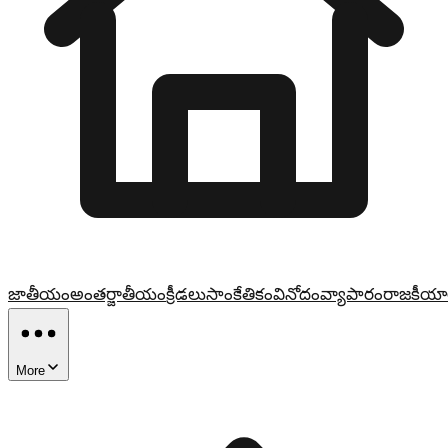
జాతీయం
అంతర్జాతీయం
క్రీడలు
సాంకేతికం
వినోదం
వ్యాపారం
రాజకీయా
More