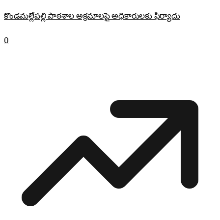
కొండమల్లేపల్లి పాఠశాల అక్రమాలపై అధికారులకు ఫిర్యాదు
0