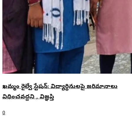
ఖమ్మం రైల్వే స్టేషన్: విద్యార్థినులపై జరిమానాలు
విధించవద్దని , విజ్ఞప్తి
0