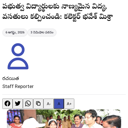
ప్రభుత్వ విద్యార్థులకు నాణ్యమైన విద్య,
వసతులు కల్పించండి: కలెక్టర్ భవేశ్ మిశ్రా
6 ఆగస్టు, 2026
3
నిమిషాల పఠనం
రచయిత
Staff Reporter
A-
A
A+