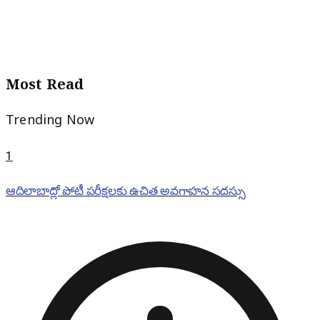
Most Read
Trending Now
1
ఆదిలాబాద్లో పోటీ పరీక్షలకు ఉచిత అవగాహన సదస్సు