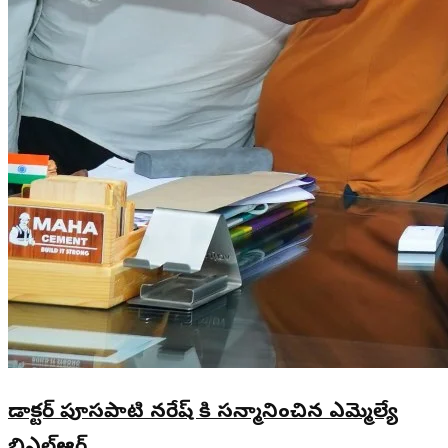
డాక్టర్ పూసపాటి నరేష్ కి సన్మానించిన ఎమ్మెల్యే