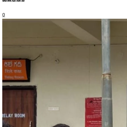
బిఎల్ఆర్
0