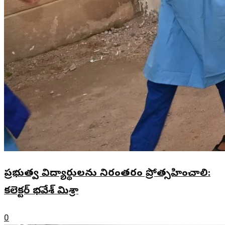
ప్రభుత్వ విద్యార్థులను నిరంతరం ప్రోత్సహించాలి:
కలెక్టర్ భవేశ్ మిశ్రా
0