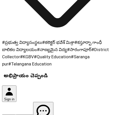
#
ప్రభుత్వ విద్యాసంస్థలు
#
కలెక్టర్ భవేశ్ మిశ్రా
#
కస్తూర్బా గాంధీ
బాలికల విద్యాలయం
#
నాణ్యమైన విద్య
#
సారంగాపూర్
#
District
Collector
#
KGBV
#
Quality Education
#
Saranga
pur
#
Telangana Education
మీ అభిప్రాయం చెప్పండి
Sign in