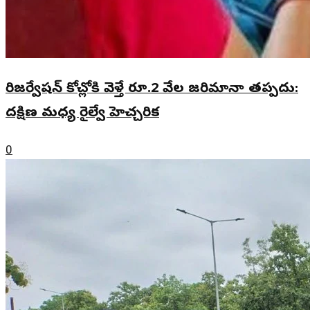
రిజర్వేషన్ కోచ్లోకి వెళ్తే రూ.2 వేల జరిమానా తప్పదు:
దక్షిణ మధ్య రైల్వే హెచ్చరిక
0