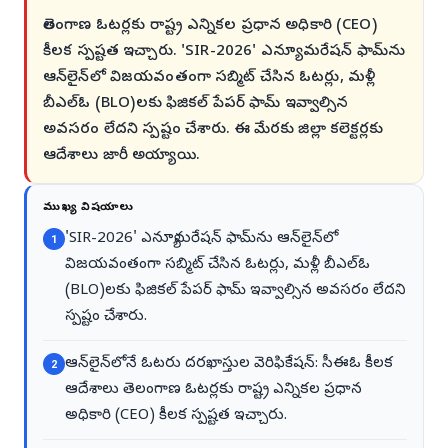
తెలంగాణ ఓటర్లకు రాష్ట్ర ఎన్నికల ప్రధాన అధికారి (CEO)
కీలక స్పష్టత ఇచ్చారు. 'SIR-2026' ఎన్యూమరేషన్ ఫామ్‌ను
ఆన్‌లైన్‌లో విజయవంతంగా సబ్మిట్ చేసిన ఓటర్లు, మళ్లీ
బీఎల్ఓ (BLO)లకు ఫిజికల్ పేపర్ ఫామ్ ఇవ్వాల్సిన
అవసరం లేదని స్పష్టం చేశారు. ఈ మేరకు జిల్లా కలెక్టర్లకు
ఆదేశాలు జారీ అయ్యాయి.
ముఖ్య విషయాలు
'SIR-2026' ఎన్యూమరేషన్ ఫామ్‌ను ఆన్‌లైన్‌లో
1
విజయవంతంగా సబ్మిట్ చేసిన ఓటర్లు, మళ్లీ బీఎల్ఓ
(BLO)లకు ఫిజికల్ పేపర్ ఫామ్ ఇవ్వాల్సిన అవసరం లేదని
స్పష్టం చేశారు.
ఆన్‌లైన్‌లోనే ఓటరు దరఖాస్తుల వెరిఫికేషన్: సీఈఓ కీలక
2
ఆదేశాలు తెలంగాణ ఓటర్లకు రాష్ట్ర ఎన్నికల ప్రధాన
అధికారి (CEO) కీలక స్పష్టత ఇచ్చారు.