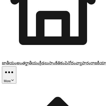
జాతీయం
అంతర్జాతీయం
క్రీడలు
సాంకేతికం
వినోదం
వ్యాపారం
రాజకీయా
More