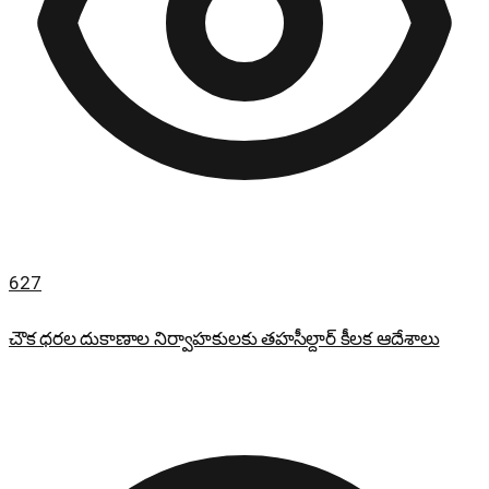
627
చౌక ధరల దుకాణాల నిర్వాహకులకు తహసీల్దార్ కీలక ఆదేశాలు