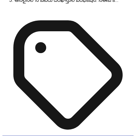
ఆన్‌లైన్‌లోనే ఓటరు దరఖాస్తుల వెరిఫికేషన్: సీఈఓ క…