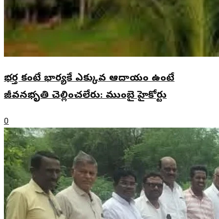
భర్త కంటే భార్యకే ఎక్కువ ఆదాయం ఉంటే
జీవనభృతి చెల్లించలేరు: ముంబై హైకోర్టు
0