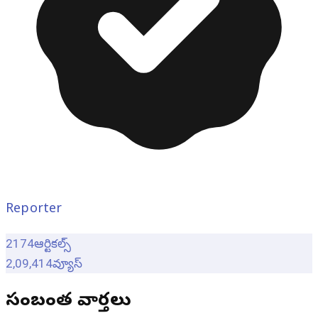
Reporter
2174
ఆర్టికల్స్
2,09,414
వ్యూస్
సంబంధిత వార్తలు