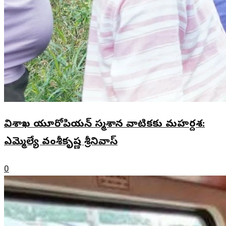
విశాఖ యూరోపియన్ స్మశాన వాటికకు మహర్దశ:
ఎమ్మెల్యే వంశీకృష్ణ శ్రీనివాస్
0