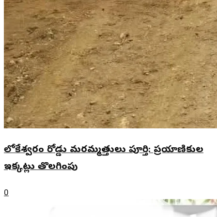
లోకేశ్వరం రోడ్డు మరమ్మత్తులు పూర్తి: ప్రయాణికుల
ఇక్కట్లు తొలగింపు
0