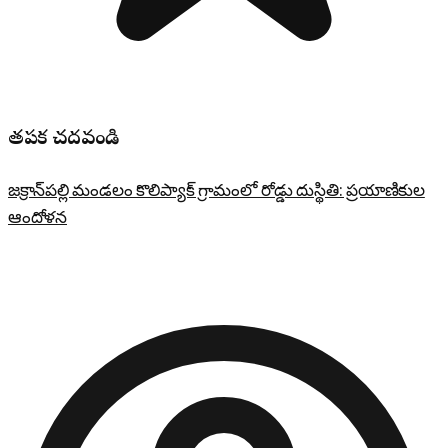
తప్పక చదవండి
జక్రాన్‌పల్లి మండలం కొలిప్యాక్ గ్రామంలో రోడ్డు దుస్థితి: ప్రయాణికుల
ఆందోళన