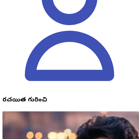
రచయిత గురించి