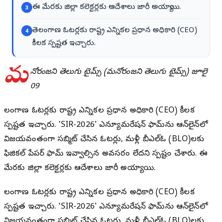
ఈ మేరకు జిల్లా కలెక్టర్లకు ఆదేశాలు జారీ అయ్యాయి.
3
తెలంగాణ ఓటర్లకు రాష్ట్ర ఎన్నికల ప్రధాన అధికారి (CEO)
4
కీలక స్పష్టత ఇచ్చారు.
మ
నోరంజని తెలుగు టైమ్స్ (మనోరంజని తెలుగు టైమ్స్) జూలై
09
తెలంగాణ ఓటర్లకు రాష్ట్ర ఎన్నికల ప్రధాన అధికారి (CEO) కీలక
స్పష్టత ఇచ్చారు. 'SIR-2026' ఎన్యూమరేషన్ ఫామ్‌ను ఆన్‌లైన్‌లో
విజయవంతంగా సబ్మిట్ చేసిన ఓటర్లు, మళ్లీ బీఎల్ఓ (BLO)లకు
ఫిజికల్ పేపర్ ఫామ్ ఇవ్వాల్సిన అవసరం లేదని స్పష్టం చేశారు. ఈ
మేరకు జిల్లా కలెక్టర్లకు ఆదేశాలు జారీ అయ్యాయి.
తెలంగాణ ఓటర్లకు రాష్ట్ర ఎన్నికల ప్రధాన అధికారి (CEO) కీలక
స్పష్టత ఇచ్చారు. 'SIR-2026' ఎన్యూమరేషన్ ఫామ్‌ను ఆన్‌లైన్‌లో
విజయవంతంగా సబ్మిట్ చేసిన ఓటర్లు, మళ్లీ బీఎల్ఓ (BLO)లకు