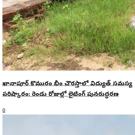
ఖానాపూర్ కొమురం భీం చౌరస్తాలో విద్యుత్ సమస్య
పరిష్కారం: రెండు రోజుల్లో లైటింగ్ పునరుద్ధరణ
0