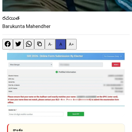
రచయిత
Barukunta Mahendher
A-
A
A+
సారాంశం