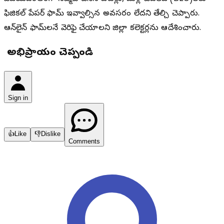
ఫిజికల్ పేపర్ ఫామ్ ఇవ్వాల్సిన అవసరం లేదని తేల్చి చెప్పారు.
ఆన్‌లైన్ ఫామ్‌లనే వెరిఫై చేయాలని జిల్లా కలెక్టర్లను ఆదేశించారు.
మీ అభిప్రాయం చెప్పండి
Sign in
👍
Like
👎
Dislike
Comments