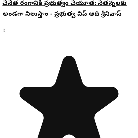
చేనేత రంగానికి ప్రభుత్వం చేయూత: నేతన్నలకు
అండగా నిలుస్తాం - ప్రభుత్వ విప్ ఆది శ్రీనివాస్
0