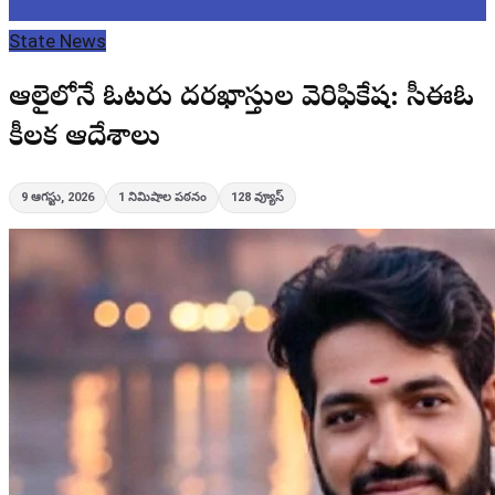
State News
ఆన్‌లైన్‌లోనే ఓటరు దరఖాస్తుల వెరిఫికేషన్: సీఈఓ
కీలక ఆదేశాలు
9 ఆగస్టు, 2026
1
నిమిషాల పఠనం
128
వ్యూస్