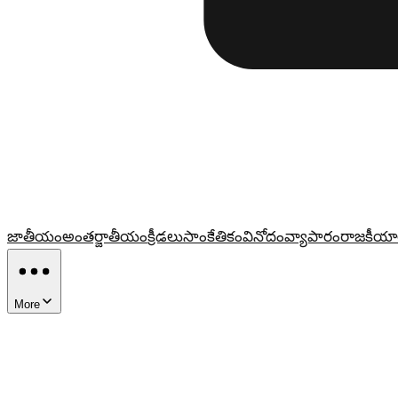
జాతీయం
అంతర్జాతీయం
క్రీడలు
సాంకేతికం
వినోదం
వ్యాపారం
రాజకీయా
More