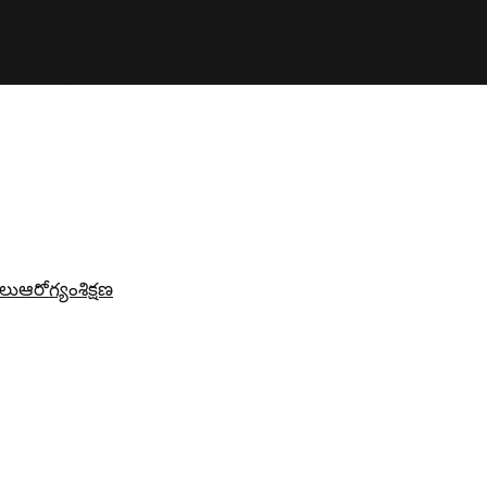
లు
ఆరోగ్యం
శిక్షణ