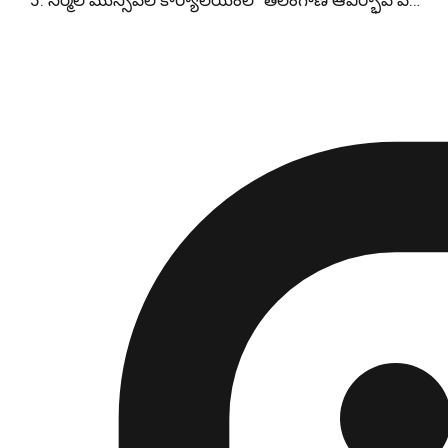
నిర్మల్ మున్సిపల్ కార్యాలయంలో తెలంగాణ ఆవిర్భావ వ…