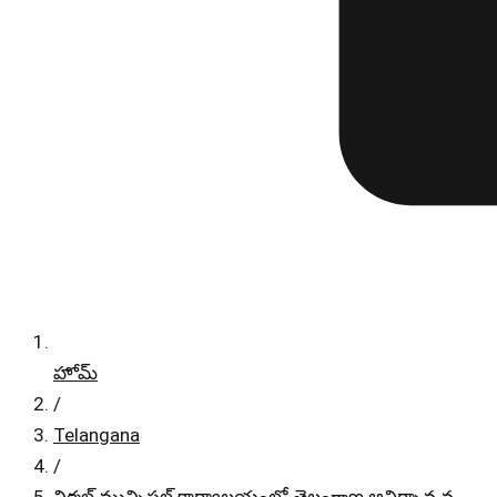
హోమ్
/
Telangana
/