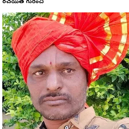
రచయిత గురించి