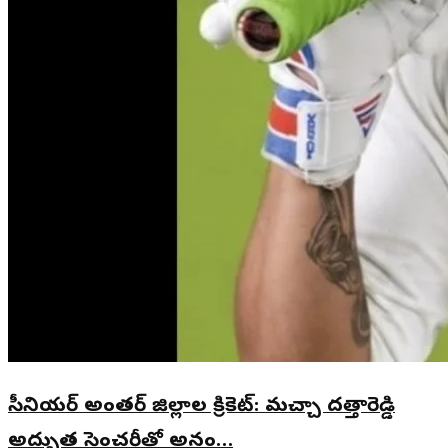
సీనియర్ అంతర్ జిల్లాల క్రికెట్: మచ్చా దత్తారెడ్డి
అద్భుత సెంచరీతో అనం…