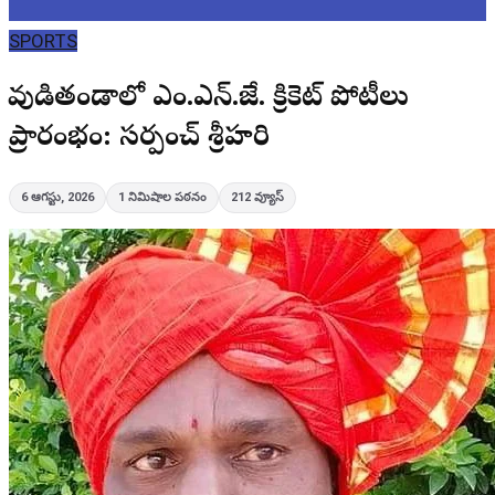
SPORTS
లావుడితండాలో ఎం.ఎన్.జే. క్రికెట్ పోటీలు
ప్రారంభం: సర్పంచ్ శ్రీహరి
6 ఆగస్టు, 2026
1
నిమిషాల పఠనం
212
వ్యూస్