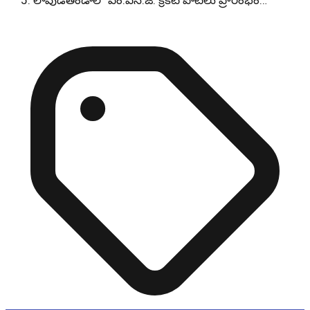
లావుడితండాలో ఎం.ఎన్.జే. క్రికెట్ పోటీలు ప్రారంభం…