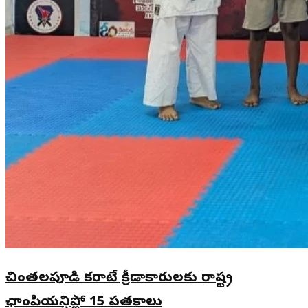
చింతలపూడి కరాటే క్రీడాకారులకు రాష్ట్ర
ఛాంపియన్షిప్లో 15 పతకాలు