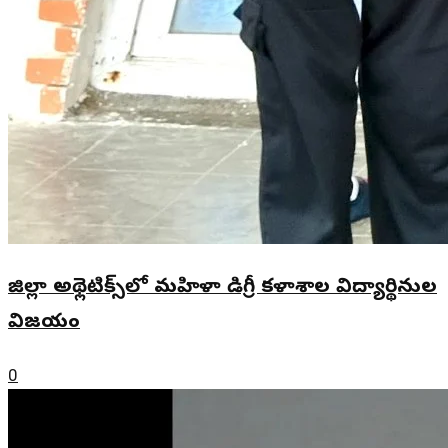
జిల్లా అథ్లెటిక్స్‌లో మహిళా డిగ్రీ కళాశాల విద్యార్థినుల
విజయం
0