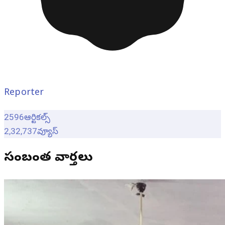
Reporter
2596
ఆర్టికల్స్
2,32,737
వ్యూస్
సంబంధిత వార్తలు