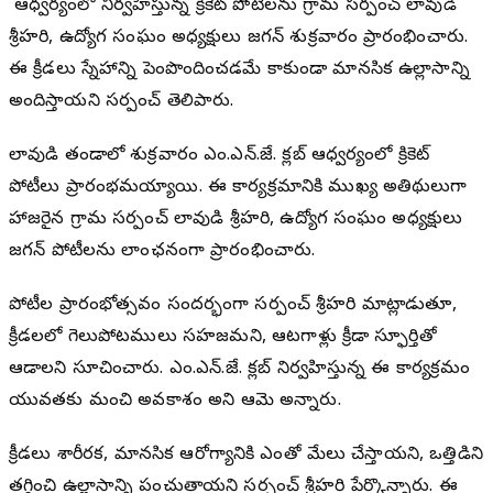
ఆధ్వర్యంలో నిర్వహిస్తున్న క్రికెట్ పోటీలను గ్రామ సర్పంచ్ లావుడి
శ్రీహరి, ఉద్యోగ సంఘం అధ్యక్షులు జగన్ శుక్రవారం ప్రారంభించారు.
ఈ క్రీడలు స్నేహాన్ని పెంపొందించడమే కాకుండా మానసిక ఉల్లాసాన్ని
అందిస్తాయని సర్పంచ్ తెలిపారు.
లావుడి తండాలో శుక్రవారం ఎం.ఎన్.జే. క్లబ్ ఆధ్వర్యంలో క్రికెట్
పోటీలు ప్రారంభమయ్యాయి. ఈ కార్యక్రమానికి ముఖ్య అతిథులుగా
హాజరైన గ్రామ సర్పంచ్ లావుడి శ్రీహరి, ఉద్యోగ సంఘం అధ్యక్షులు
జగన్ పోటీలను లాంఛనంగా ప్రారంభించారు.
పోటీల ప్రారంభోత్సవం సందర్భంగా సర్పంచ్ శ్రీహరి మాట్లాడుతూ,
క్రీడలలో గెలుపోటములు సహజమని, ఆటగాళ్లు క్రీడా స్ఫూర్తితో
ఆడాలని సూచించారు. ఎం.ఎన్.జే. క్లబ్ నిర్వహిస్తున్న ఈ కార్యక్రమం
యువతకు మంచి అవకాశం అని ఆమె అన్నారు.
క్రీడలు శారీరక, మానసిక ఆరోగ్యానికి ఎంతో మేలు చేస్తాయని, ఒత్తిడిని
తగ్గించి ఉల్లాసాన్ని పంచుతాయని సర్పంచ్ శ్రీహరి పేర్కొన్నారు. ఈ