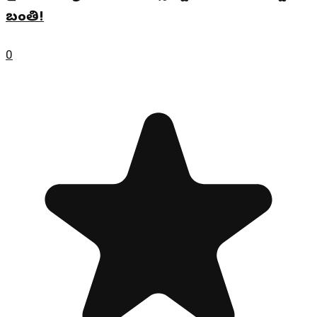
బంతి!
0