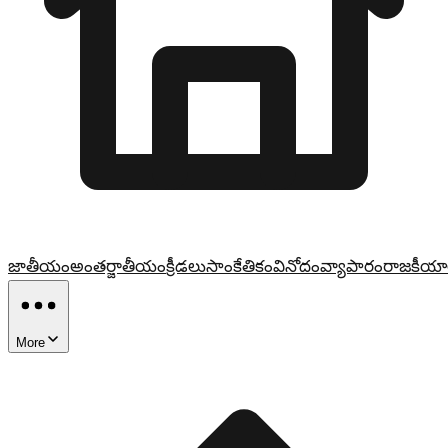
జాతీయం
అంతర్జాతీయం
క్రీడలు
సాంకేతికం
వినోదం
వ్యాపారం
రాజకీయా
More