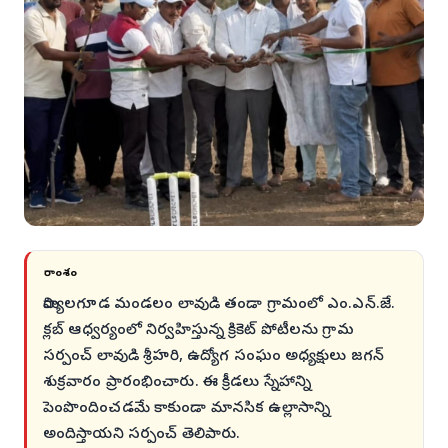
సారాంశం
మిర్యాలగూడ మండలం లావుడి తండా గ్రామంలో ఎం.ఎన్.జే.
క్లబ్ ఆధ్వర్యంలో నిర్వహిస్తున్న క్రికెట్ పోటీలను గ్రామ
సర్పంచ్ లావుడి శ్రీహరి, ఉద్యోగ సంఘం అధ్యక్షులు జగన్
శుక్రవారం ప్రారంభించారు. ఈ క్రీడలు స్నేహాన్ని
పెంపొందించడమే కాకుండా మానసిక ఉల్లాసాన్ని
అందిస్తాయని సర్పంచ్ తెలిపారు.