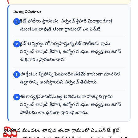
ముఖ్య విషయాలు
క్రికెట్ పోటీలు ప్రారంభం: సర్పంచ్ శ్రీహరి మిర్యాలగూడ
1
మండలం లావుడి తండా గ్రామంలో ఎం.ఎన్.జే.
క్లబ్ ఆధ్వర్యంలో నిర్వహిస్తున్న క్రికెట్ పోటీలను గ్రామ
2
సర్పంచ్ లావుడి శ్రీహరి, ఉద్యోగ సంఘం అధ్యక్షులు జగన్
శుక్రవారం ప్రారంభించారు.
ఈ క్రీడలు స్నేహాన్ని పెంపొందించడమే కాకుండా మానసిక
3
ఉల్లాసాన్ని అందిస్తాయని సర్పంచ్ తెలిపారు.
ఈ కార్యక్రమానికి ముఖ్య అతిథులుగా హాజరైన గ్రామ
4
సర్పంచ్ లావుడి శ్రీహరి, ఉద్యోగ సంఘం అధ్యక్షులు జగన్
పోటీలను లాంఛనంగా ప్రారంభించారు.
మి
ర్యాలగూడ మండలం లావుడి తండా గ్రామంలో ఎం.ఎన్.జే. క్లబ్