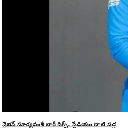
వైభవ్ సూర్యవంశీ భారీ సిక్స్.. స్టేడియం దాటి పడ్డ