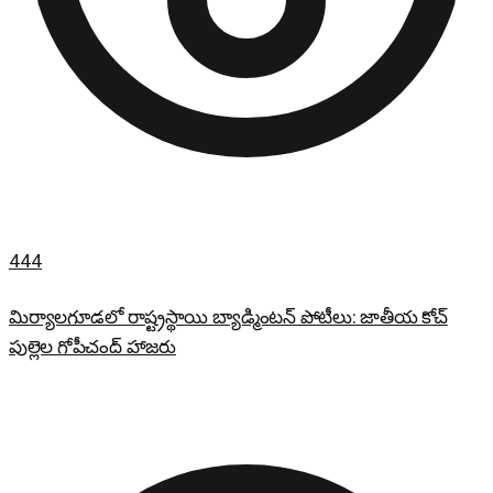
444
మిర్యాలగూడలో రాష్ట్రస్థాయి బ్యాడ్మింటన్ పోటీలు: జాతీయ కోచ్
పుల్లెల గోపీచంద్ హాజరు