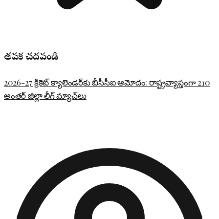
తప్పక చదవండి
2026-27 క్రికెట్ క్యాలెండర్‌కు బీసీసీఐ ఆమోదం: రాష్ట్రవ్యాప్తంగా 210
అంతర్ జిల్లా లీగ్ మ్యాచ్‌లు