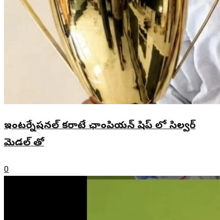
ఇంటర్నేషనల్ కరాటే ఛాంపియన్ షిప్ లో సిల్వర్
మెడల్ తో
0