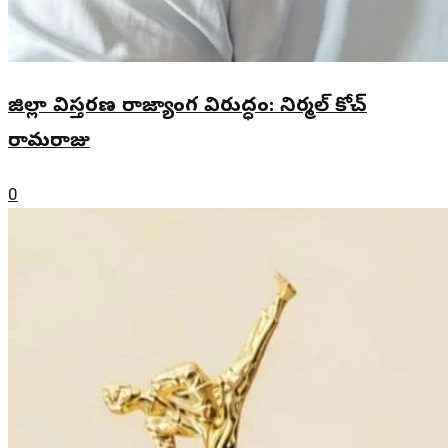
జిల్లా విస్తరణ రాజ్యాంగ విరుద్ధం: నిర్మల్ కోచ్
రామరాజు
0