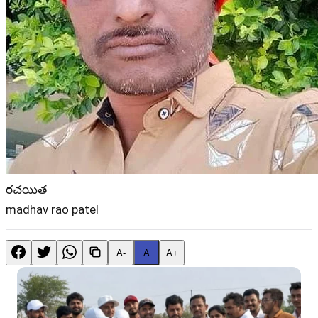
రచయిత
madhav rao patel
A-
A
A+