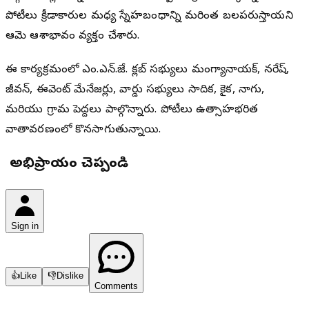
పోటీలు క్రీడాకారుల మధ్య స్నేహబంధాన్ని మరింత బలపరుస్తాయని
ఆమె ఆశాభావం వ్యక్తం చేశారు.
ఈ కార్యక్రమంలో ఎం.ఎన్.జే. క్లబ్ సభ్యులు మంగ్యానాయక్, నరేష్,
జీవన్, ఈవెంట్ మేనేజర్లు, వార్డు సభ్యులు సాదిక, కైక, నాగు,
మరియు గ్రామ పెద్దలు పాల్గొన్నారు. పోటీలు ఉత్సాహభరిత
వాతావరణంలో కొనసాగుతున్నాయి.
మీ అభిప్రాయం చెప్పండి
Sign in
👍
Like
👎
Dislike
Comments