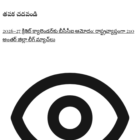
తప్పక చదవండి
2026-27 క్రికెట్ క్యాలెండర్‌కు బీసీసీఐ ఆమోదం: రాష్ట్రవ్యాప్తంగా 210
అంతర్ జిల్లా లీగ్ మ్యాచ్‌లు