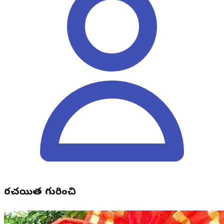
రచయిత గురించి