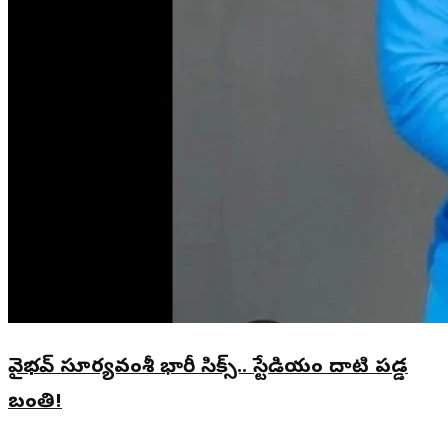
వైభవ్ సూర్యవంశీ భారీ సిక్స్.. స్టేడియం దాటి పడ్డ
బంతి!