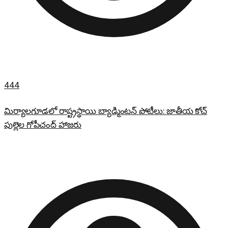
444
మిర్యాలగూడలో రాష్ట్రస్థాయి బ్యాడ్మింటన్ పోటీలు: జాతీయ కోచ్
పుల్లెల గోపీచంద్ హాజరు