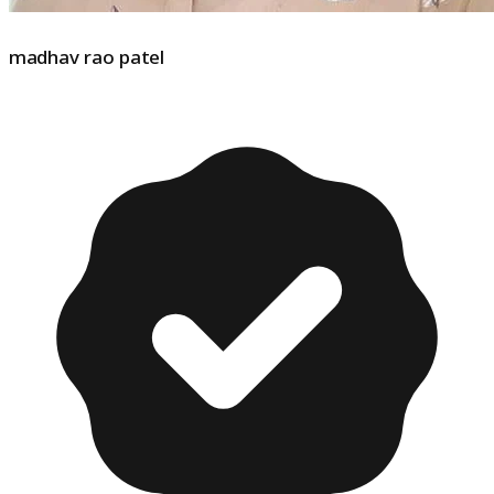
madhav rao patel