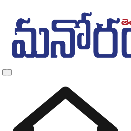
Skip to main content