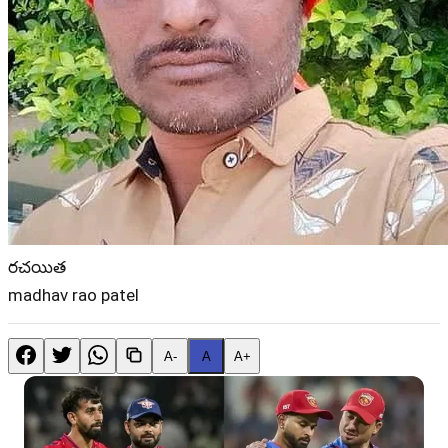
రచయిత
madhav rao patel
A-
A
A+