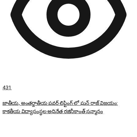
431
జాతీయ, అంతర్జాతీయ పవర్ లిఫ్టింగ్ లో ఘన్ రాజ్ విజయం:
కాకతీయ విద్యాసంస్థల అధినేత రజినీకాంత్ సన్మానం