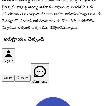
ఈ సమీకరణాలన్నీ సరిగ్గా కుదిరితేనే పంజాబ్ కింగ్స్ అద్భుతంగా
ప్లేఆఫ్స్‌కు క్వాలిఫై అయ్యే అవకాశం లభిస్తుంది. ఒకవేళ ఏ ఒక్క
సమీకరణం తారుమారైనా పంజాబ్ ఆశలు అడియాశలవుతాయి. ఈ
నేపథ్యంలో, పంజాబ్ అభిమానులకు ఈ రోజు, రేపు జరగబోయే
మ్యాచ్‌లు అత్యంత ఉత్కంఠను రేకెత్తించనున్నాయి.
మీ అభిప్రాయం చెప్పండి
Sign in
👍
Like
👎
Dislike
Comments