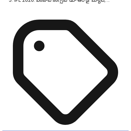
IPL 2026: పంజాబ్ కింగ్స్‌కు 'డూ ఆర్ డై' మ్యాచ్, …