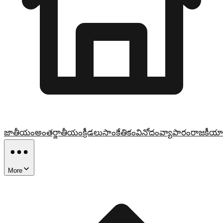
జాతీయం
అంతర్జాతీయం
క్రీడలు
సాంకేతికం
వినోదం
వ్యాపారం
రాజకీయా
More