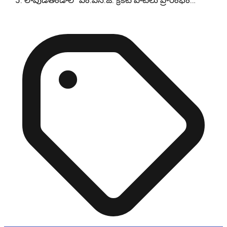
లావుడితండాలో ఎం.ఎన్.జే. క్రికెట్ పోటీలు ప్రారంభం…