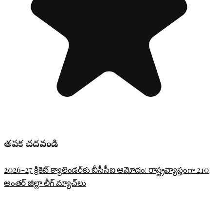
తప్పక చదవండి
2026-27 క్రికెట్ క్యాలెండర్‌కు బీసీసీఐ ఆమోదం: రాష్ట్రవ్యాప్తంగా 210
అంతర్ జిల్లా లీగ్ మ్యాచ్‌లు