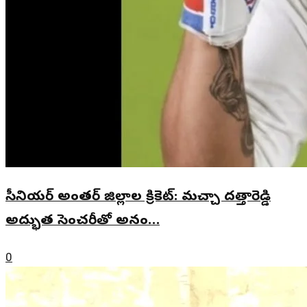
సీనియర్ అంతర్ జిల్లాల క్రికెట్: మచ్చా దత్తారెడ్డి
అద్భుత సెంచరీతో అనం…
0