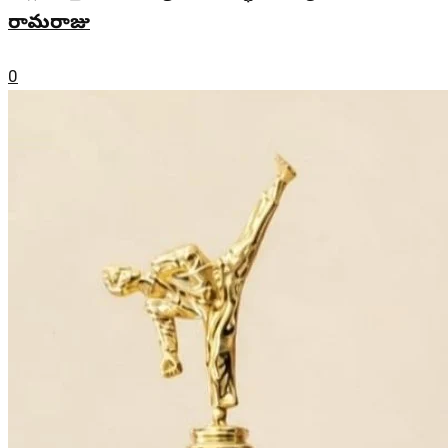
రామరాజు
0