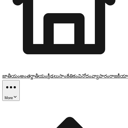
జాతీయం
అంతర్జాతీయం
క్రీడలు
సాంకేతికం
వినోదం
వ్యాపారం
రాజకీయా
More