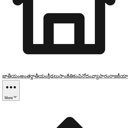
జాతీయం
అంతర్జాతీయం
క్రీడలు
సాంకేతికం
వినోదం
వ్యాపారం
రాజకీయా
More