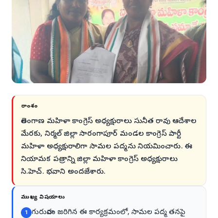
సారాంశం
తెలంగాణ మహిళా కాంగ్రెస్ అధ్యక్షురాలు సునీత రావు ఆదేశాల
మేరకు, నిర్మల్ జిల్లా సారంగాపూర్ మండల కాంగ్రెస్ పార్టీ
మహిళా అధ్యక్షురాలిగా సామల పద్మను నియమించారు. ఈ
నియామక పత్రాన్ని జిల్లా మహిళా కాంగ్రెస్ అధ్యక్షురాలు
సి.హెచ్. భవాని అందజేశారు.
ముఖ్య విషయాలు
గురువారం జరిగిన ఈ కార్యక్రమంలో, సామల పద్మ తనపై
1