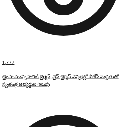
1,777
బైంసా మున్సిపాలిటీ చైర్మన్, వైస్ చైర్మన్ ఎన్నికల్లో బీజేపీ మద్దతుతో
స్వతంత్ర అభ్యర్థుల గెలుపు