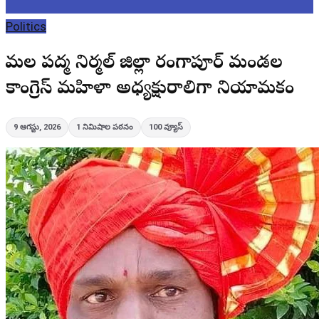
Politics
సామల పద్మ నిర్మల్ జిల్లా సారంగాపూర్ మండల
కాంగ్రెస్ మహిళా అధ్యక్షురాలిగా నియామకం
9 ఆగస్టు, 2026
1
నిమిషాల పఠనం
100
వ్యూస్