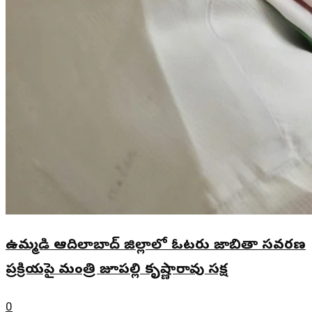
ఉమ్మడి ఆదిలాబాద్ జిల్లాలో ఓటరు జాబితా సవరణ
ప్రక్రియపై మంత్రి జూపల్లి కృష్ణారావు సమీక్ష
0