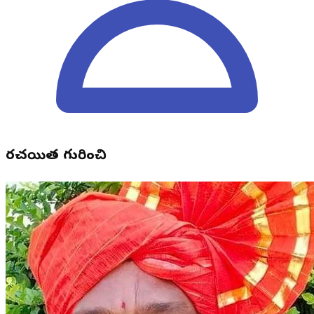
రచయిత గురించి