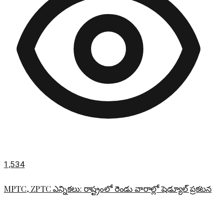
1,534
MPTC, ZPTC ఎన్నికలు: రాష్ట్రంలో రెండు వారాల్లో షెడ్యూల్ ప్రకటన