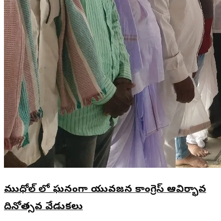
ముధోల్ లో ఘనంగా యువజన కాంగ్రెస్ ఆవిర్భావ
దినోత్సవ వేడుకలు