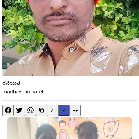
రచయిత
madhav rao patel
A-
A
A+