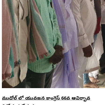
ముధోల్ లో యువజన కాంగ్రెస్ 66వ ఆవిర్భావ