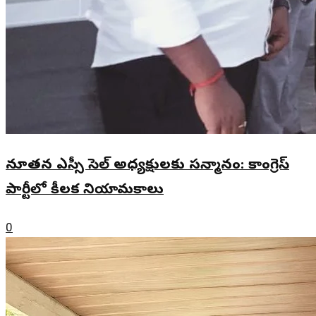
నూతన ఎస్సీ సెల్ అధ్యక్షులకు సన్మానం: కాంగ్రెస్
పార్టీలో కీలక నియామకాలు
0