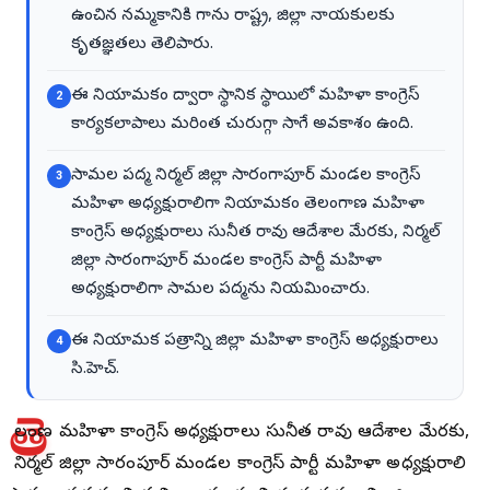
ఉంచిన నమ్మకానికి గాను రాష్ట్ర, జిల్లా నాయకులకు
కృతజ్ఞతలు తెలిపారు.
ఈ నియామకం ద్వారా స్థానిక స్థాయిలో మహిళా కాంగ్రెస్
2
కార్యకలాపాలు మరింత చురుగ్గా సాగే అవకాశం ఉంది.
సామల పద్మ నిర్మల్ జిల్లా సారంగాపూర్ మండల కాంగ్రెస్
3
మహిళా అధ్యక్షురాలిగా నియామకం తెలంగాణ మహిళా
కాంగ్రెస్ అధ్యక్షురాలు సునీత రావు ఆదేశాల మేరకు, నిర్మల్
జిల్లా సారంగాపూర్ మండల కాంగ్రెస్ పార్టీ మహిళా
అధ్యక్షురాలిగా సామల పద్మను నియమించారు.
ఈ నియామక పత్రాన్ని జిల్లా మహిళా కాంగ్రెస్ అధ్యక్షురాలు
4
సి.హెచ్.
తె
లంగాణ మహిళా కాంగ్రెస్ అధ్యక్షురాలు సునీత రావు ఆదేశాల మేరకు,
నిర్మల్ జిల్లా సారంగాపూర్ మండల కాంగ్రెస్ పార్టీ మహిళా అధ్యక్షురాలిగా