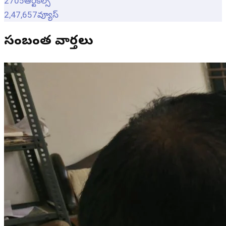
2705
ఆర్టికల్స్
2,47,657
వ్యూస్
సంబంధిత వార్తలు