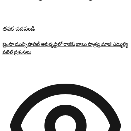
తప్పక చదవండి
భైంసా మున్సిపాలిటీ అభివృద్ధిలో రాజేష్ బాబు పాత్రపై మాజీ ఎమ్మెల్యే
పటేల్ ప్రశంసలు