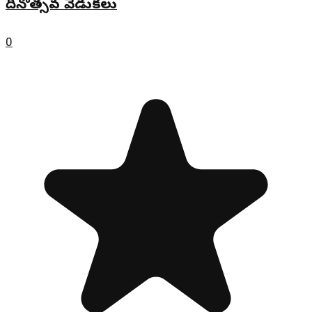
దినోత్సవ వేడుకలు
0