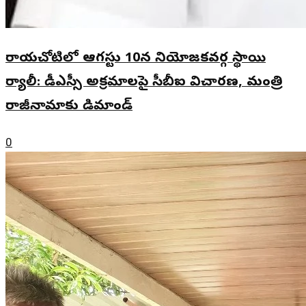
రాయచోటిలో ఆగస్టు 10న నియోజకవర్గ స్థాయి
ర్యాలీ: డీఎస్సీ అక్రమాలపై సీబీఐ విచారణ, మంత్రి
రాజీనామాకు డిమాండ్
0