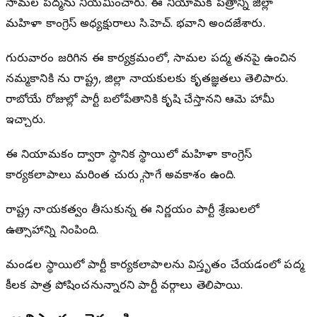
సామల పద్మను నియమించారు. ఈ నియామక పత్రాన్ని జిల్లా
మహిళా కాంగ్రెస్ అధ్యక్షురాలు సి.హెచ్. భవాని అందజేశారు.
గురువారం జరిగిన ఈ కార్యక్రమంలో, సామల పద్మ తనపై ఉంచిన
నమ్మకానికి గాను రాష్ట్ర, జిల్లా నాయకులకు కృతజ్ఞతలు తెలిపారు.
రాబోయే రోజుల్లో పార్టీ బలోపేతానికి కృషి చేస్తానని ఆమె హామీ
ఇచ్చారు.
ఈ నియామకం ద్వారా స్థానిక స్థాయిలో మహిళా కాంగ్రెస్
కార్యకలాపాలు మరింత చురుగ్గా సాగే అవకాశం ఉంది.
రాష్ట్ర నాయకత్వం తీసుకున్న ఈ నిర్ణయం పార్టీ శ్రేణులలో
ఉత్సాహాన్ని నింపింది.
మండల స్థాయిలో పార్టీ కార్యకలాపాలను విస్తృతం చేయడంలో పద్మ
కీలక పాత్ర పోషించనున్నారని పార్టీ వర్గాలు తెలిపాయి.