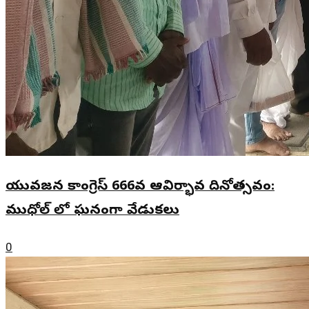
యువజన కాంగ్రెస్ 666వ ఆవిర్భావ దినోత్సవం:
ముధోల్ లో ఘనంగా వేడుకలు
0