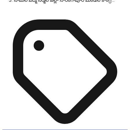
సామల పద్మ నిర్మల్ జిల్లా సారంగాపూర్ మండల కాంగ్రె…