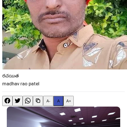
రచయిత
madhav rao patel
A-
A
A+