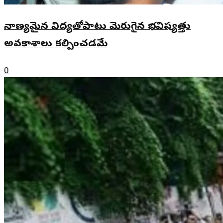
నాణ్యమైన విద్యతోపాటు మెరుగైన భవిష్యత్తు
అవకాశాలు కల్పించడమే
0