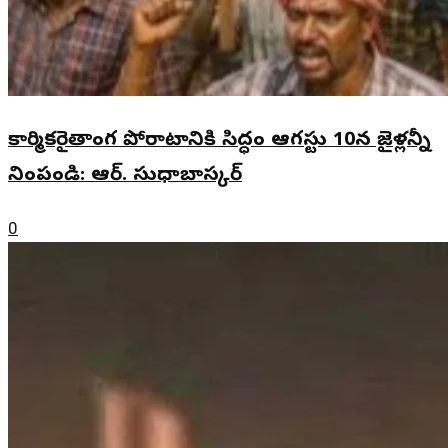
కార్మికరైతాంగ పోరాటానికి సిద్ధం ఆగస్టు 10న జైళ్లన్నీ
నింపండి: ఆర్. సుధాబాస్కర్
0