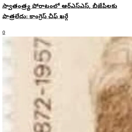
స్వాతంత్ర్య పోరాటంలో ఆర్ఎస్ఎస్, బీజేపీలకు
పాత్రలేదు: కాంగ్రెస్ చీఫ్ ఖర్గే
0