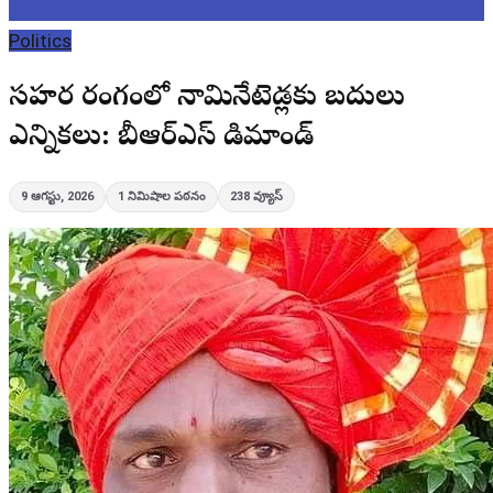
Politics
సహకార రంగంలో నామినేటెడ్లకు బదులు
ఎన్నికలు: బీఆర్ఎస్ డిమాండ్
9 ఆగస్టు, 2026
1
నిమిషాల పఠనం
238
వ్యూస్