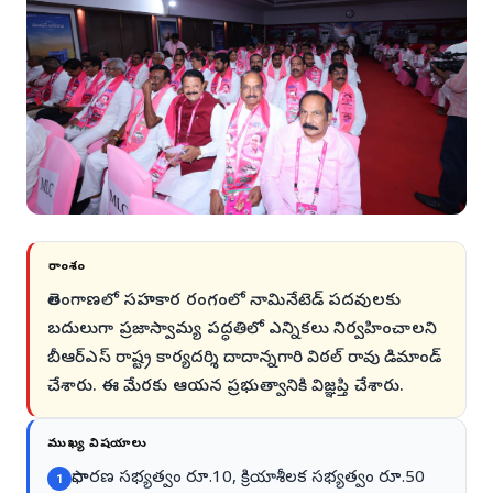
సారాంశం
తెలంగాణలో సహకార రంగంలో నామినేటెడ్ పదవులకు
బదులుగా ప్రజాస్వామ్య పద్ధతిలో ఎన్నికలు నిర్వహించాలని
బీఆర్ఎస్ రాష్ట్ర కార్యదర్శి దాదాన్నగారి విఠల్ రావు డిమాండ్
చేశారు. ఈ మేరకు ఆయన ప్రభుత్వానికి విజ్ఞప్తి చేశారు.
ముఖ్య విషయాలు
సాధారణ సభ్యత్వం రూ.10, క్రియాశీలక సభ్యత్వం రూ.50
1