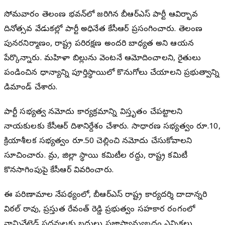
సోమవారం తెలంగాణ భవన్‌లో జరిగిన బీఆర్ఎస్ పార్టీ ఆవిర్భావ
దినోత్సవ వేడుకల్లో పార్టీ అధినేత కేసీఆర్ ప్రసంగించారు. తెలంగాణ
పునరనిర్మాణం, రాష్ట్ర పరిరక్షణ అందరి బాధ్యత అని ఆయన
పేర్కొన్నారు. మహిళా బిల్లును వెంటనే ఆమోదించాలని, రైతులు
పండించిన ధాన్యాన్ని పూర్తిస్థాయిలో కొనుగోలు చేయాలని ప్రభుత్వాన్ని
డిమాండ్ చేశారు.
పార్టీ సభ్యత్వ నమోదు కార్యక్రమాన్ని విస్తృతంగా చేపట్టాలని
నాయకులకు కేసీఆర్ దిశానిర్దేశం చేశారు. సాధారణ సభ్యత్వం రూ.10,
క్రియాశీలక సభ్యత్వం రూ.50 చెల్లించి నమోదు చేసుకోవాలని
సూచించారు. గ్రామ, జిల్లా స్థాయి కమిటీల రద్దు, రాష్ట్ర కమిటీ
కొనసాగింపుపై కేసీఆర్ వివరించారు.
ఈ పరిణామాల నేపథ్యంలో, బీఆర్ఎస్ రాష్ట్ర కార్యదర్శి దాదాన్నగారి
విఠల్ రావు, ప్రస్తుత రేవంత్ రెడ్డి ప్రభుత్వం సహకార రంగంలో
నామినేటెడ్ పదవులకు బదులుగా ప్రజాస్వామ్యబద్ధంగా ఎన్నికలు