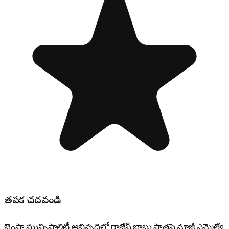
తప్పక చదవండి
భైంసా మున్సిపాలిటీ అభివృద్ధిలో రాజేష్ బాబు పాత్రపై మాజీ ఎమ్మెల్యే