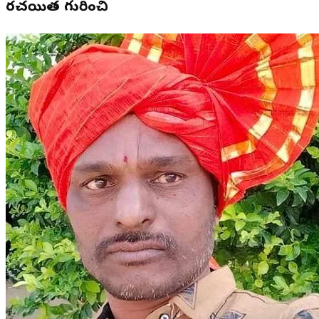
రచయిత గురించి