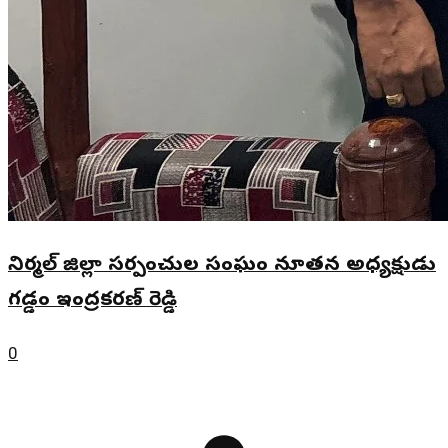
నిర్మల్ జిల్లా సర్పంచుల సంఘం నూతన అధ్యక్షుడు
గడ్డం ఇంద్రకరణ్ రెడ్డి
0