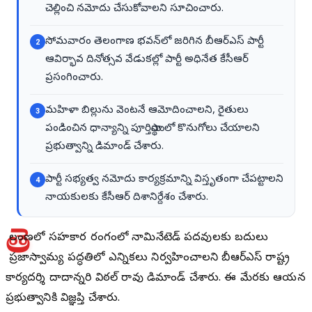
చెల్లించి నమోదు చేసుకోవాలని సూచించారు.
సోమవారం తెలంగాణ భవన్‌లో జరిగిన బీఆర్ఎస్ పార్టీ
2
ఆవిర్భావ దినోత్సవ వేడుకల్లో పార్టీ అధినేత కేసీఆర్
ప్రసంగించారు.
మహిళా బిల్లును వెంటనే ఆమోదించాలని, రైతులు
3
పండించిన ధాన్యాన్ని పూర్తిస్థాయిలో కొనుగోలు చేయాలని
ప్రభుత్వాన్ని డిమాండ్ చేశారు.
పార్టీ సభ్యత్వ నమోదు కార్యక్రమాన్ని విస్తృతంగా చేపట్టాలని
4
నాయకులకు కేసీఆర్ దిశానిర్దేశం చేశారు.
తె
లంగాణలో సహకార రంగంలో నామినేటెడ్ పదవులకు బదులుగా
ప్రజాస్వామ్య పద్ధతిలో ఎన్నికలు నిర్వహించాలని బీఆర్ఎస్ రాష్ట్ర
కార్యదర్శి దాదాన్నగారి విఠల్ రావు డిమాండ్ చేశారు. ఈ మేరకు ఆయన
ప్రభుత్వానికి విజ్ఞప్తి చేశారు.