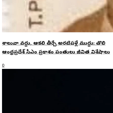
శాలువా వద్దు, ఆకలి తీర్చే అరటిపళ్లే ముద్దు: తొలి
ఆంధ్రప్రదేశ్ సీఎం ప్రకాశం పంతులు జీవిత విశేషాలు
0