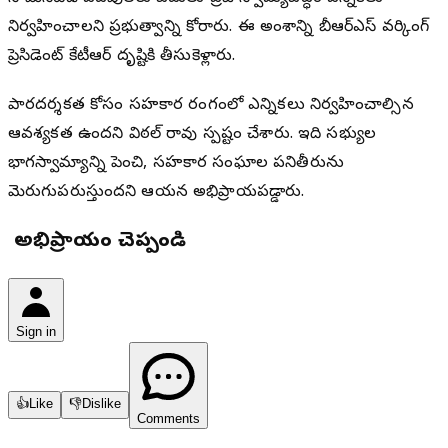
నిర్వహించాలని ప్రభుత్వాన్ని కోరారు. ఈ అంశాన్ని బీఆర్ఎస్ వర్కింగ్
ప్రెసిడెంట్ కేటీఆర్ దృష్టికి తీసుకెళ్లారు.
పారదర్శకత కోసం సహకార రంగంలో ఎన్నికలు నిర్వహించాల్సిన
ఆవశ్యకత ఉందని విఠల్ రావు స్పష్టం చేశారు. ఇది సభ్యుల
భాగస్వామ్యాన్ని పెంచి, సహకార సంఘాల పనితీరును
మెరుగుపరుస్తుందని ఆయన అభిప్రాయపడ్డారు.
మీ అభిప్రాయం చెప్పండి
Sign in
👍
Like
👎
Dislike
Comments