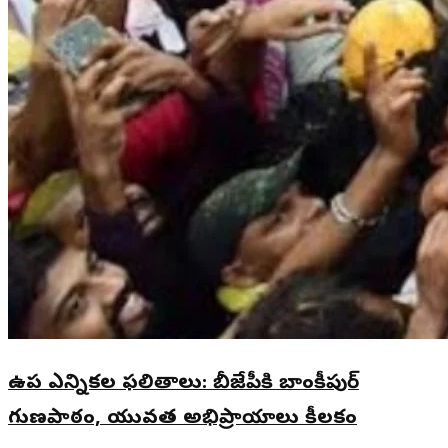
ఉప ఎన్నికల ఫలితాలు: బీజేపీకి బాంకీపుర్
గుణపాఠం, యువత అభిప్రాయాలు కీలకం