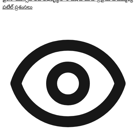
పటేల్ ప్రశంసలు