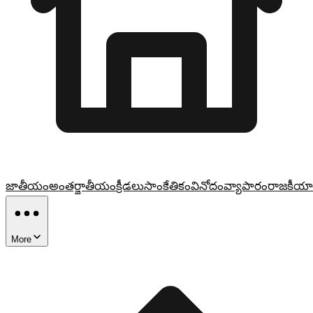
జాతీయం
అంతర్జాతీయం
క్రీడలు
సాంకేతికం
వినోదం
వ్యాపారం
రాజకీయా
More