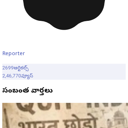
Reporter
2699
ఆర్టికల్స్
2,46,770
వ్యూస్
సంబంధిత వార్తలు