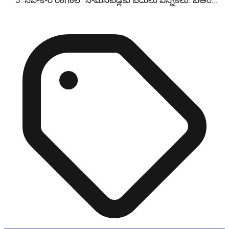
సహకార రంగంలో నామినేటెడ్లకు బదులు ఎన్నికలు: బీఆర్…