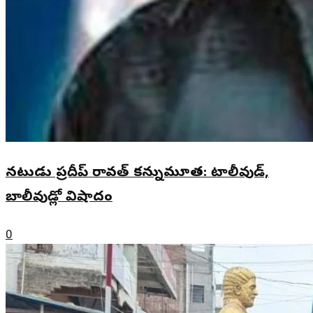
నటుడు ప్రదీప్ రావత్ కన్నుమూత: టాలీవుడ్,
బాలీవుడ్లో విషాదం
0