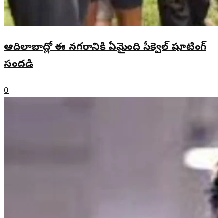
ఆదిలాబాద్లో ఈ నగరానికి ఏమైంది సీక్వెల్ షూటింగ్
సందడి
0