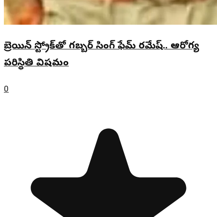
బ్రెయిన్ స్ట్రోక్‌తో గబ్బర్ సింగ్ ఫేమ్ రమేష్.. ఆరోగ్య
పరిస్థితి విషమం
0