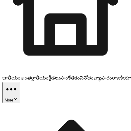
జాతీయం
అంతర్జాతీయం
క్రీడలు
సాంకేతికం
వినోదం
వ్యాపారం
రాజకీయా
More