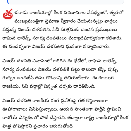
త
మిళనాడు రాజకీయాల్లో కీలక పరిణామాల నేపథ్యంలో, త్వరలో
ముఖ్యమంత్రిగా ప్రమాణ స్వీకారం చేయనున్నట్లు వార్తలు
వస్తున్న విజయ్ దళపతిని, సినీ పరిశ్రమకు చెందిన ప్రముఖులు
రాఘవ లారెన్స్, సూర్య దంపతులు మర్యాదపూర్వకంగా కలిశారు.
ఈ సందర్భంగా విజయ్ దళపతిని ఘనంగా సన్మానించారు.
విజయ్ దళపతి నివాసంలో జరిగిన ఈ భేటీలో, రాఘవ లారెన్స్,
సూర్య దంపతులు విజయ్ దళపతికి పట్టు శాలువా కప్పి, పుష్ప
గుచ్చం అందజేసి తమ గౌరవాన్ని తెలియజేశారు. ఈ కలయిక
రాజకీయ, సినీ వర్గాల్లో విస్తృత చర్చకు దారితీసింది.
విజయ్ దళపతి రాజకీయ రంగ ప్రవేశంపై గత కొద్దికాలంగా
ఊహాగానాలు వినిపిస్తున్నాయి. ఆయన సొంతంగా పార్టీని స్థాపించి,
రాబోయే ఎన్నికలలో పోటీ చేస్తారని, తద్వారా రాష్ట్ర రాజకీయాల్లో కీలక
పాత్ర పోషిస్తారని ప్రచారం జరుగుతోంది.