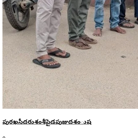
పురఖసీదరుశంశీపైడపుజుదశంుష