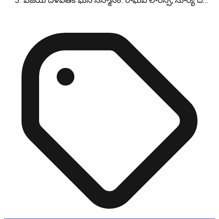
విజయ్ దళపతికి ఘన సన్మానం: రాఘవ లారెన్స్, సూర్య ద…