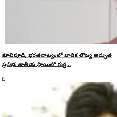
కూచిపూడి, భరతనాట్యంలో బాలిక లౌఖ్య అద్భుత
ప్రతిభ: జాతీయ స్థాయిలో గుర్త…
0