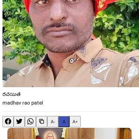
రచయిత
madhav rao patel
A-
A
A+