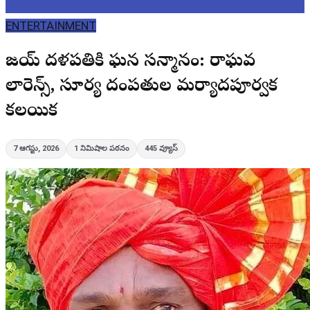
ENTERTAINMENT
విజయ్ దళపతికి ఘన సన్మానం: రాఘవ
లారెన్స్, సూర్య దంపతుల మర్యాదపూర్వక
కలయిక
7 ఆగస్టు, 2026
1
నిమిషాల పఠనం
445
వ్యూస్