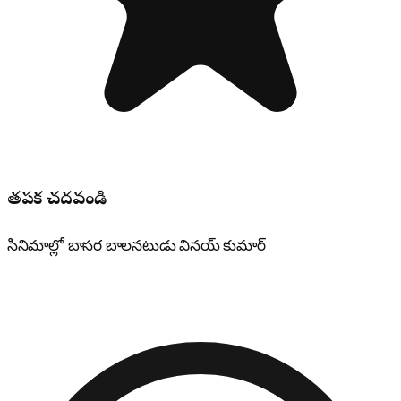
తప్పక చదవండి
సినిమాల్లో బాసర బాలనటుడు వినయ్ కుమార్