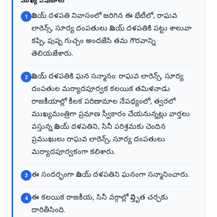
ముఖ్య విషయాలు
విజయ్ దళపతి నివాసంలో జరిగిన ఈ భేటీలో, రాఘవ
1
లారెన్స్, సూర్య దంపతులు విజయ్ దళపతికి పట్టు శాలువా
కప్పి, పుష్ప గుచ్చం అందజేసి తమ గౌరవాన్ని
తెలియజేశారు.
విజయ్ దళపతికి ఘన సన్మానం: రాఘవ లారెన్స్, సూర్య
2
దంపతుల మర్యాదపూర్వక కలయిక తమిళనాడు
రాజకీయాల్లో కీలక పరిణామాల నేపథ్యంలో, త్వరలో
ముఖ్యమంత్రిగా ప్రమాణ స్వీకారం చేయనున్నట్లు వార్తలు
వస్తున్న విజయ్ దళపతిని, సినీ పరిశ్రమకు చెందిన
ప్రముఖులు రాఘవ లారెన్స్, సూర్య దంపతులు
మర్యాదపూర్వకంగా కలిశారు.
ఈ సందర్భంగా విజయ్ దళపతిని ఘనంగా సన్మానించారు.
3
ఈ కలయిక రాజకీయ, సినీ వర్గాల్లో విస్తృత చర్చకు
4
దారితీసింది.