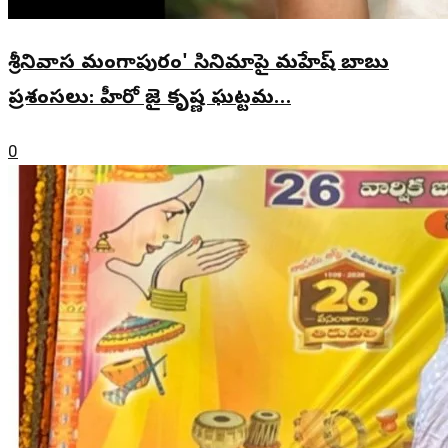
శ్రీనివాస మంగాపురం' సినిమాపై మహేష్ బాబు
ప్రశంసలు: హీరో జై కృష్ణ ఘట్టమ…
0