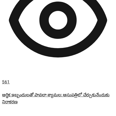
561
ఆర్థిక ఇబ్బందులతో పావలా శ్యామల: ఆసుపత్రిలో చేర్చుకునేందుకు
నిరాకరణ