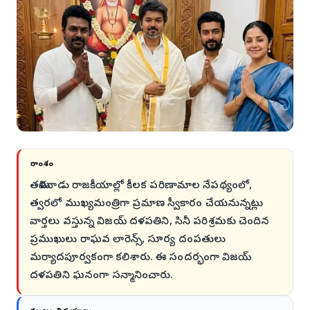
సారాంశం
తమిళనాడు రాజకీయాల్లో కీలక పరిణామాల నేపథ్యంలో,
త్వరలో ముఖ్యమంత్రిగా ప్రమాణ స్వీకారం చేయనున్నట్లు
వార్తలు వస్తున్న విజయ్ దళపతిని, సినీ పరిశ్రమకు చెందిన
ప్రముఖులు రాఘవ లారెన్స్, సూర్య దంపతులు
మర్యాదపూర్వకంగా కలిశారు. ఈ సందర్భంగా విజయ్
దళపతిని ఘనంగా సన్మానించారు.