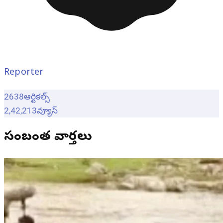
Reporter
2638
ఆర్టికల్స్
2,42,213
వ్యూస్
సంబంధిత వార్తలు