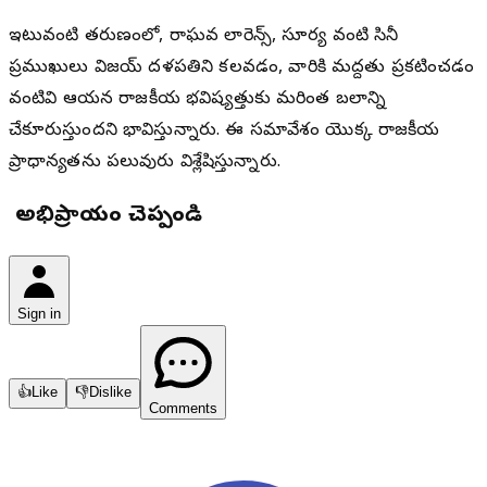
ఇటువంటి తరుణంలో, రాఘవ లారెన్స్, సూర్య వంటి సినీ
ప్రముఖులు విజయ్ దళపతిని కలవడం, వారికి మద్దతు ప్రకటించడం
వంటివి ఆయన రాజకీయ భవిష్యత్తుకు మరింత బలాన్ని
చేకూరుస్తుందని భావిస్తున్నారు. ఈ సమావేశం యొక్క రాజకీయ
ప్రాధాన్యతను పలువురు విశ్లేషిస్తున్నారు.
మీ అభిప్రాయం చెప్పండి
Sign in
👍
Like
👎
Dislike
Comments