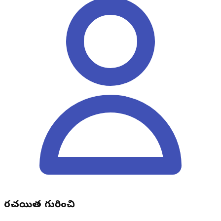
రచయిత గురించి