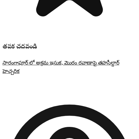
తప్పక చదవండి
సారంగాపూర్ లో అక్రమ ఇసుక, మొరం రవాణాపై తహసీల్దార్
హెచ్చరిక