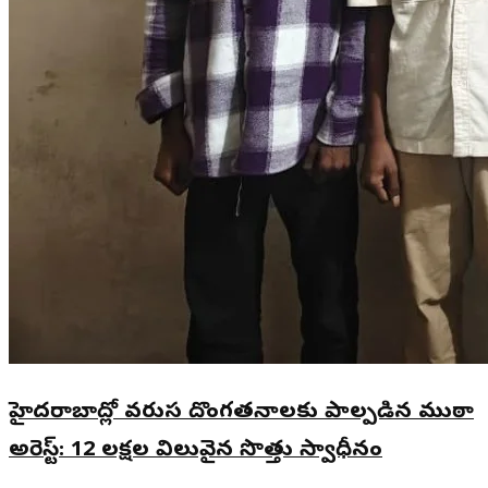
హైదరాబాద్లో వరుస దొంగతనాలకు పాల్పడిన ముఠా
అరెస్ట్: 12 లక్షల విలువైన సొత్తు స్వాధీనం