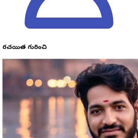
రచయిత గురించి