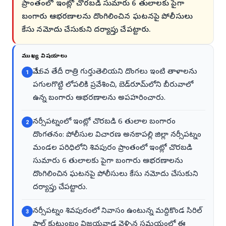
ప్రాంతంలో ఇంట్లో చొరబడి సుమారు 6 తులాలకు పైగా
బంగారు ఆభరణాలను దొంగిలించిన ఘటనపై పోలీసులు
కేసు నమోదు చేసుకుని దర్యాప్తు చేపట్టారు.
ముఖ్య విషయాలు
మే 15వ తేదీ రాత్రి గుర్తుతెలియని దొంగలు ఇంటి తాళాలను
1
పగులగొట్టి లోపలికి ప్రవేశించి, బెడ్‌రూమ్‌లోని బీరువాలో
ఉన్న బంగారు ఆభరణాలను అపహరించారు.
నర్సీపట్నంలో ఇంట్లో చొరబడి 6 తులాల బంగారం
2
దొంగతనం: పోలీసుల విచారణ అనకాపల్లి జిల్లా నర్సీపట్నం
మండల పరిధిలోని శివపురం ప్రాంతంలో ఇంట్లో చొరబడి
సుమారు 6 తులాలకు పైగా బంగారు ఆభరణాలను
దొంగిలించిన ఘటనపై పోలీసులు కేసు నమోదు చేసుకుని
దర్యాప్తు చేపట్టారు.
నర్సీపట్నం శివపురంలో నివాసం ఉంటున్న మద్దికొండ సిరిల్
3
పాల్ కుటుంబం విజయవాడ వెళ్ళిన సమయంలో ఈ