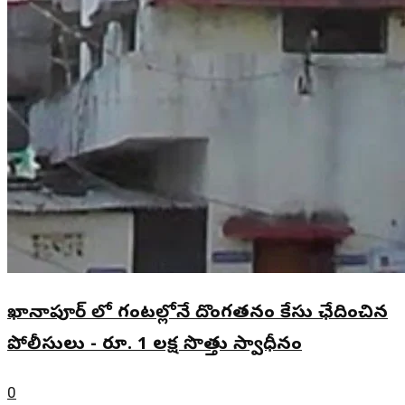
ఖానాపూర్ లో గంటల్లోనే దొంగతనం కేసు ఛేదించిన
పోలీసులు - రూ. 1 లక్ష సొత్తు స్వాధీనం
0