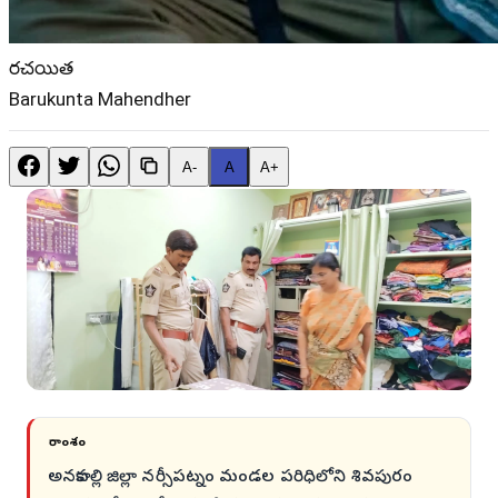
రచయిత
Barukunta Mahendher
A-
A
A+
సారాంశం
అనకాపల్లి జిల్లా నర్సీపట్నం మండల పరిధిలోని శివపురం