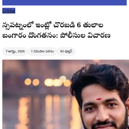
Crime
నర్సీపట్నంలో ఇంట్లో చొరబడి 6 తులాల
బంగారం దొంగతనం: పోలీసుల విచారణ
7 ఆగస్టు, 2026
1
నిమిషాల పఠనం
82
వ్యూస్