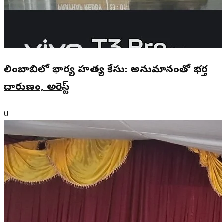
లింబాబిలో భార్య హత్య కేసు: అనుమానంతో భర్త
దారుణం, అరెస్ట్
0