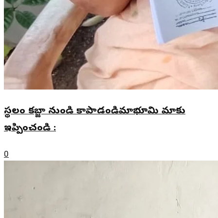
స్థలం కబ్జా నుండి కాపాడండిమాభూమి మాకు
ఇప్పించండి :
0