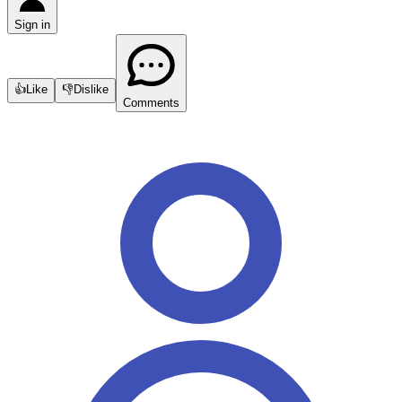
Sign in
👍
Like
👎
Dislike
Comments