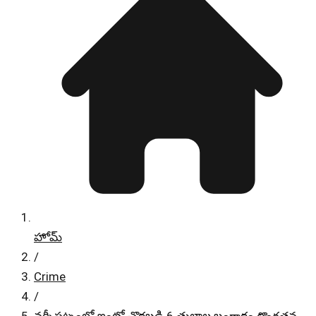
హోమ్
/
Crime
/