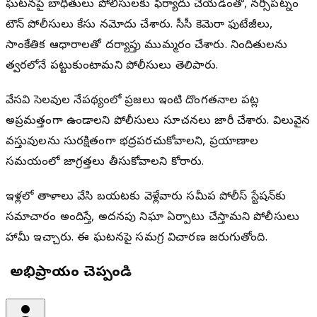
ఘటనపై బాధితులు పోలీసులకు ఫిర్యాదు చేయడంతో, నర్సీపట్నం
టౌన్ పోలీసులు కేసు నమోదు చేశారు. సీసీ కెమెరా ఫుటేజీలు,
సాంకేతిక ఆధారాలతో దర్యాప్తు ముమ్మరం చేశారు. నిందితులను
త్వరలోనే పట్టుకుంటామని పోలీసులు తెలిపారు.
వేసవి సెలవుల నేపథ్యంలో ప్రజలు ఇంటి దొంగతనాల పట్ల
అప్రమత్తంగా ఉండాలని పోలీసులు సూచనలు జారీ చేశారు. విలువైన
వస్తువులను సురక్షితంగా భద్రపరచుకోవాలని, ప్రయాణాల
సమయంలో జాగ్రత్తలు తీసుకోవాలని కోరారు.
ఇళ్లలో తాళాలు వేసి బయటకు వెళ్లేవారు సమీప పోలీస్ స్టేషన్‌కు
సమాచారం అందిస్తే, అదనపు నిఘా ఏర్పాటు చేస్తామని పోలీసులు
హామీ ఇచ్చారు. ఈ ఘటనపై సమగ్ర విచారణ జరుగుతోంది.
మీ అభిప్రాయం చెప్పండి