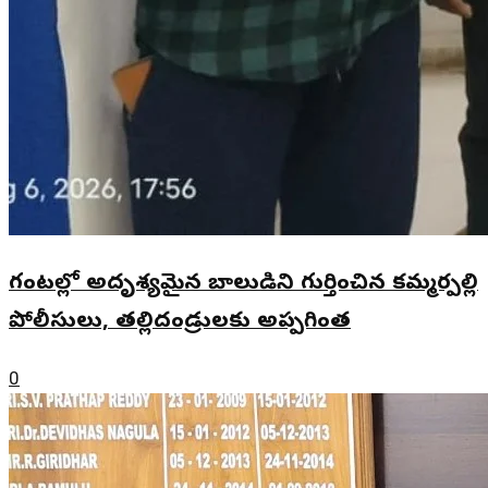
గంటల్లో అదృశ్యమైన బాలుడిని గుర్తించిన కమ్మర్పల్లి
పోలీసులు, తల్లిదండ్రులకు అప్పగింత
0