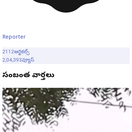
Reporter
2112
ఆర్టికల్స్
2,04,393
వ్యూస్
సంబంధిత వార్తలు