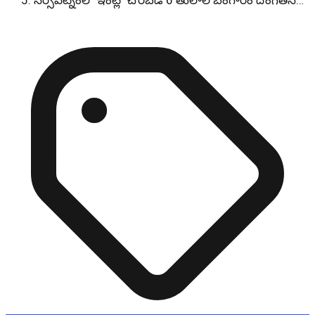
నర్సీపట్నంలో ఇంట్లో చొరబడి 6 తులాల బంగారం దొంగతన…