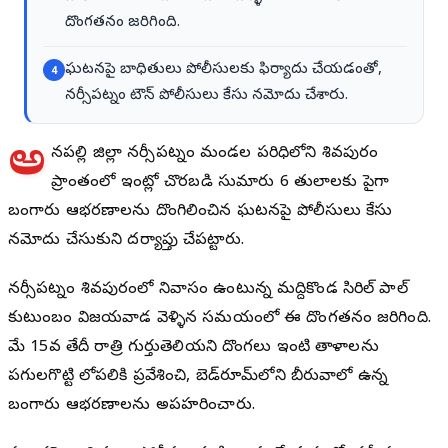
దొంగతనం జరిగింది.
ఘటనపై బాధితులు పోలీసులకు ఫిర్యాదు చేయడంతో,
4
నర్సీపట్నం టౌన్ పోలీసులు కేసు నమోదు చేశారు.
అ
నకాపల్లి జిల్లా నర్సీపట్నం మండల పరిధిలోని శివపురం
ప్రాంతంలో ఇంట్లో చొరబడి సుమారు 6 తులాలకు పైగా
బంగారు ఆభరణాలను దొంగిలించిన ఘటనపై పోలీసులు కేసు
నమోదు చేసుకుని దర్యాప్తు చేపట్టారు.
నర్సీపట్నం శివపురంలో నివాసం ఉంటున్న మద్దికొండ సిరిల్ పాల్
కుటుంబం విజయవాడ వెళ్ళిన సమయంలో ఈ దొంగతనం జరిగింది.
మే 15వ తేదీ రాత్రి గుర్తుతెలియని దొంగలు ఇంటి తాళాలను
పగులగొట్టి లోపలికి ప్రవేశించి, బెడ్‌రూమ్‌లోని బీరువాలో ఉన్న
బంగారు ఆభరణాలను అపహరించారు.