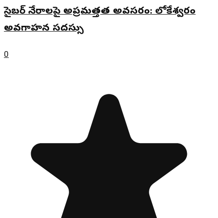
సైబర్ నేరాలపై అప్రమత్తత అవసరం: లోకేశ్వరం
అవగాహన సదస్సు
0