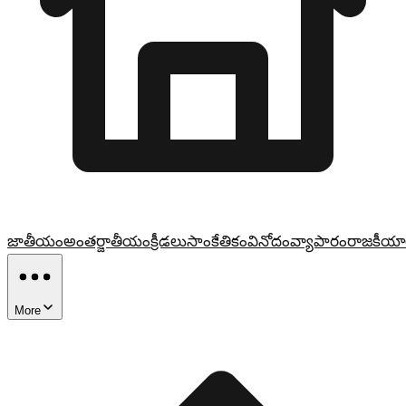
జాతీయం
అంతర్జాతీయం
క్రీడలు
సాంకేతికం
వినోదం
వ్యాపారం
రాజకీయా
More