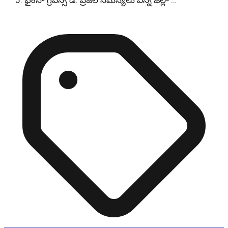
భైంసా గ్రీవెన్స్ డే: ప్రజల సమస్యలు విన్న జిల్లా …