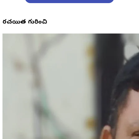
రచయిత గురించి