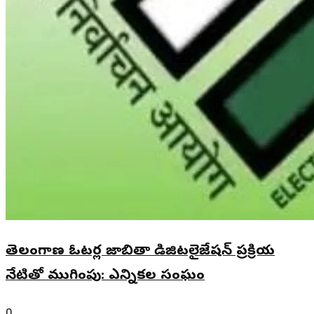
తెలంగాణ ఓటర్ల జాబితా డిజిటలైజేషన్ ప్రక్రియ
నేటితో ముగింపు: ఎన్నికల సంఘం
0