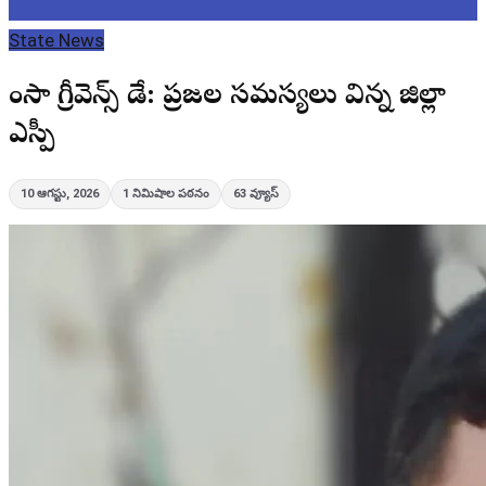
State News
భైంసా గ్రీవెన్స్ డే: ప్రజల సమస్యలు విన్న జిల్లా
ఎస్పీ
10 ఆగస్టు, 2026
1
నిమిషాల పఠనం
63
వ్యూస్