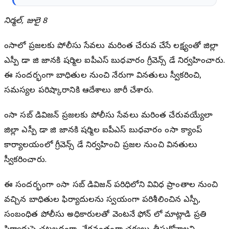
నిర్మల్, జులై 8
భైంసాలో ప్రజలకు పోలీసు సేవలు మరింత చేరువ చేసే లక్ష్యంతో జిల్లా
ఎస్పీ డా జి జానకి షర్మిల ఐపీఎస్ బుధవారం గ్రీవెన్స్ డే నిర్వహించారు.
ఈ సందర్భంగా బాధితుల నుంచి నేరుగా వినతులు స్వీకరించి,
సమస్యల పరిష్కారానికి ఆదేశాలు జారీ చేశారు.
భైంసా సబ్ డివిజన్ ప్రజలకు పోలీసు సేవలు మరింత చేరువయ్యేలా
జిల్లా ఎస్పీ డా జి జానకి షర్మిల ఐపీఎస్ బుధవారం భైంసా క్యాంప్
కార్యాలయంలో గ్రీవెన్స్ డే నిర్వహించి ప్రజల నుంచి వినతులు
స్వీకరించారు.
ఈ సందర్భంగా భైంసా సబ్ డివిజన్ పరిధిలోని వివిధ ప్రాంతాల నుంచి
వచ్చిన బాధితుల ఫిర్యాదులను స్వయంగా పరిశీలించిన ఎస్పీ,
సంబంధిత పోలీసు అధికారులతో వెంటనే ఫోన్ లో మాట్లాడి ప్రతి