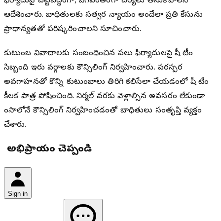
ఫిర్యాదుపై చట్టబద్ధంగా, వేగవంతంగా చర్యలు తీసుకోవాలని
ఆదేశించారు. బాధితులకు సత్వర న్యాయం అందేలా ప్రతి కేసును
ప్రాధాన్యతతో పరిష్కరించాలని సూచించారు.
కుటుంబ వివాదాలకు సంబంధించిన పలు ఫిర్యాదులపై షీ టీం
సిబ్బంది ఇరు వర్గాలకు కౌన్సిలింగ్ నిర్వహించారు. పరస్పర
అవగాహనతో కొన్ని కుటుంబాలు తిరిగి కలిసేలా చేయడంలో షీ టీం
కీలక పాత్ర పోషించింది. నిర్మల్ వరకు వెళ్లాల్సిన అవసరం లేకుండా
భైంసాలోనే కౌన్సిలింగ్ నిర్వహించడంతో బాధితులు సంతృప్తి వ్యక్తం
చేశారు.
మీ అభిప్రాయం చెప్పండి
Sign in