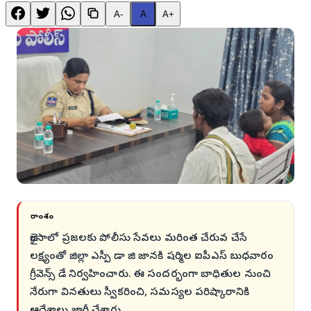
A-
A
A+
సారాంశం
భైంసాలో ప్రజలకు పోలీసు సేవలు మరింత చేరువ చేసే
లక్ష్యంతో జిల్లా ఎస్పీ డా జి జానకి షర్మిల ఐపీఎస్ బుధవారం
గ్రీవెన్స్ డే నిర్వహించారు. ఈ సందర్భంగా బాధితుల నుంచి
నేరుగా వినతులు స్వీకరించి, సమస్యల పరిష్కారానికి