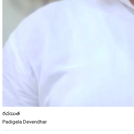
రచయిత
Padigela Devendhar