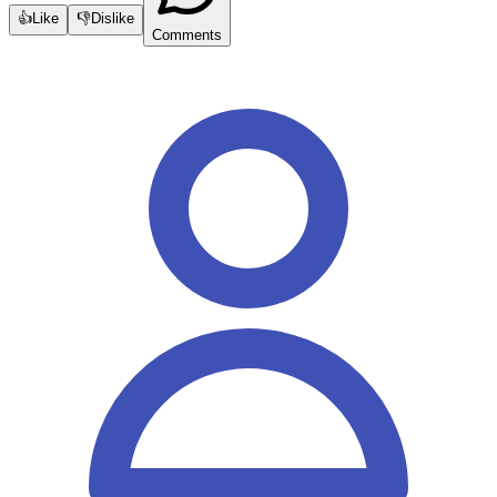
👍
Like
👎
Dislike
Comments