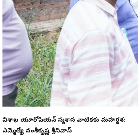
విశాఖ యూరోపియన్ స్మశాన వాటికకు మహర్దశ:
ఎమ్మెల్యే వంశీకృష్ణ శ్రీనివాస్