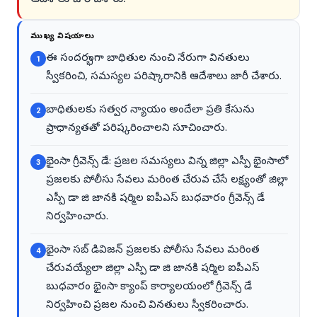
ఆదేశాలు జారీ చేశారు.
ముఖ్య విషయాలు
ఈ సందర్భంగా బాధితుల నుంచి నేరుగా వినతులు
1
స్వీకరించి, సమస్యల పరిష్కారానికి ఆదేశాలు జారీ చేశారు.
బాధితులకు సత్వర న్యాయం అందేలా ప్రతి కేసును
2
ప్రాధాన్యతతో పరిష్కరించాలని సూచించారు.
భైంసా గ్రీవెన్స్ డే: ప్రజల సమస్యలు విన్న జిల్లా ఎస్పీ భైంసాలో
3
ప్రజలకు పోలీసు సేవలు మరింత చేరువ చేసే లక్ష్యంతో జిల్లా
ఎస్పీ డా జి జానకి షర్మిల ఐపీఎస్ బుధవారం గ్రీవెన్స్ డే
నిర్వహించారు.
భైంసా సబ్ డివిజన్ ప్రజలకు పోలీసు సేవలు మరింత
4
చేరువయ్యేలా జిల్లా ఎస్పీ డా జి జానకి షర్మిల ఐపీఎస్
బుధవారం భైంసా క్యాంప్ కార్యాలయంలో గ్రీవెన్స్ డే
నిర్వహించి ప్రజల నుంచి వినతులు స్వీకరించారు.