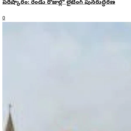
పరిష్కారం: రెండు రోజుల్లో లైటింగ్ పునరుద్ధరణ
0