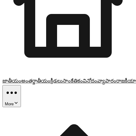
జాతీయం
అంతర్జాతీయం
క్రీడలు
సాంకేతికం
వినోదం
వ్యాపారం
రాజకీయా
More