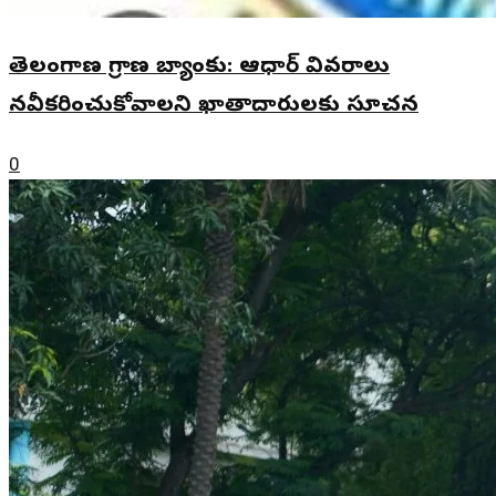
తెలంగాణ గ్రామీణ బ్యాంకు: ఆధార్ వివరాలు
నవీకరించుకోవాలని ఖాతాదారులకు సూచన
0