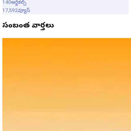
140
ఆర్టికల్స్
17,592
వ్యూస్
సంబంధిత వార్తలు