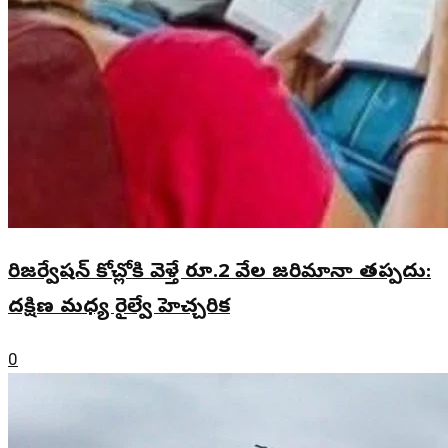
రిజర్వేషన్ కోచ్లోకి వెళ్తే రూ.2 వేల జరిమానా తప్పదు:
దక్షిణ మధ్య రైల్వే హెచ్చరిక
0