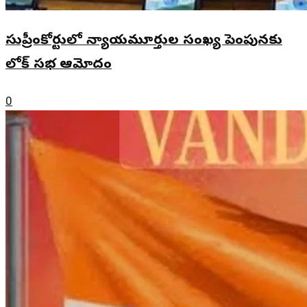
సుప్రీంకోర్టులో న్యాయమూర్తుల సంఖ్య పెంపునకు
లోక్ సభ ఆమోదం
0