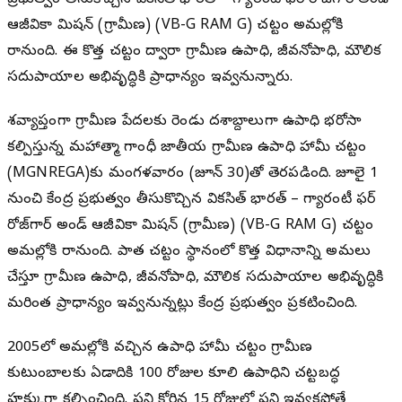
ప్రభుత్వం తీసుకొచ్చిన వికసిత్ భారత్ – గ్యారంటీ ఫర్ రోజ్‌గార్ అండ్
ఆజీవికా మిషన్ (గ్రామీణ) (VB-G RAM G) చట్టం అమల్లోకి
రానుంది. ఈ కొత్త చట్టం ద్వారా గ్రామీణ ఉపాధి, జీవనోపాధి, మౌలిక
సదుపాయాల అభివృద్ధికి ప్రాధాన్యం ఇవ్వనున్నారు.
దేశవ్యాప్తంగా గ్రామీణ పేదలకు రెండు దశాబ్దాలుగా ఉపాధి భరోసా
కల్పిస్తున్న మహాత్మా గాంధీ జాతీయ గ్రామీణ ఉపాధి హామీ చట్టం
(MGNREGA)కు మంగళవారం (జూన్ 30)తో తెరపడింది. జూలై 1
నుంచి కేంద్ర ప్రభుత్వం తీసుకొచ్చిన వికసిత్ భారత్ – గ్యారంటీ ఫర్
రోజ్‌గార్ అండ్ ఆజీవికా మిషన్ (గ్రామీణ) (VB-G RAM G) చట్టం
అమల్లోకి రానుంది. పాత చట్టం స్థానంలో కొత్త విధానాన్ని అమలు
చేస్తూ గ్రామీణ ఉపాధి, జీవనోపాధి, మౌలిక సదుపాయాల అభివృద్ధికి
మరింత ప్రాధాన్యం ఇవ్వనున్నట్లు కేంద్ర ప్రభుత్వం ప్రకటించింది.
2005లో అమల్లోకి వచ్చిన ఉపాధి హామీ చట్టం గ్రామీణ
కుటుంబాలకు ఏడాదికి 100 రోజుల కూలి ఉపాధిని చట్టబద్ధ
హక్కుగా కల్పించింది. పని కోరిన 15 రోజుల్లో పని ఇవ్వకపోతే