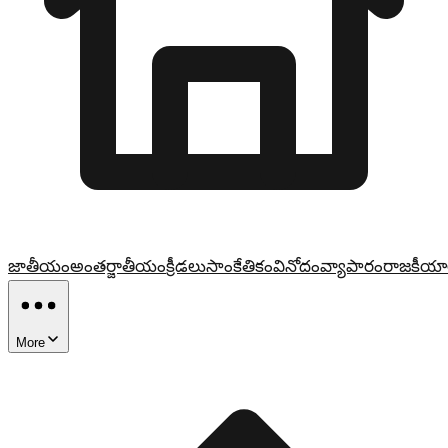
జాతీయం
అంతర్జాతీయం
క్రీడలు
సాంకేతికం
వినోదం
వ్యాపారం
రాజకీయా
More