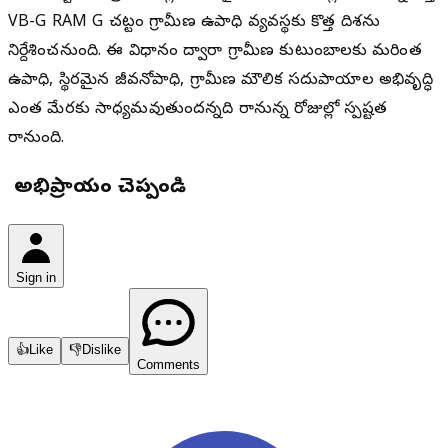
VB-G RAM G చట్టం గ్రామీణ ఉపాధి వ్యవస్థకు కొత్త దిశను
నిర్దేశించనుంది. ఈ విధానం ద్వారా గ్రామీణ కుటుంబాలకు మరింత
ఉపాధి, స్థిరమైన జీవనోపాధి, గ్రామీణ మౌలిక సదుపాయాల అభివృద్ధి
ఎంత మేరకు సాధ్యమవుతుందన్నది రానున్న రోజుల్లో స్పష్టత
రానుంది.
మీ అభిప్రాయం చెప్పండి
Sign in
👍
Like
👎
Dislike
Comments