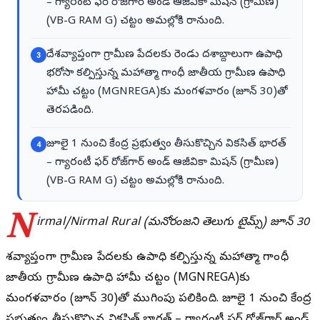
– గ్యారంటీ ఫర్ రోజ్‌గార్ అండ్ ఆజీవికా మిషన్ (గ్రామీణ)
(VB-G RAM G) చట్టం అమల్లోకి రానుంది.
దేశవ్యాప్తంగా గ్రామీణ పేదలకు రెండు దశాబ్దాలుగా ఉపాధి
3
భరోసా కల్పిస్తున్న మహాత్మా గాంధీ జాతీయ గ్రామీణ ఉపాధి
హామీ చట్టం (MGNREGA)కు మంగళవారం (జూన్ 30)తో
తెరపడింది.
జూలై 1 నుంచి కేంద్ర ప్రభుత్వం తీసుకొచ్చిన వికసిత్ భారత్
4
– గ్యారంటీ ఫర్ రోజ్‌గార్ అండ్ ఆజీవికా మిషన్ (గ్రామీణ)
(VB-G RAM G) చట్టం అమల్లోకి రానుంది.
N
irmal/Nirmal Rural (మనోరంజని తెలుగు టైమ్స్) జూన్ 30
దేశవ్యాప్తంగా గ్రామీణ పేదలకు ఉపాధి కల్పిస్తున్న మహాత్మా గాంధీ
జాతీయ గ్రామీణ ఉపాధి హామీ చట్టం (MGNREGA)కు
మంగళవారం (జూన్ 30)తో ముగింపు పలికింది. జూలై 1 నుంచి కేంద్ర