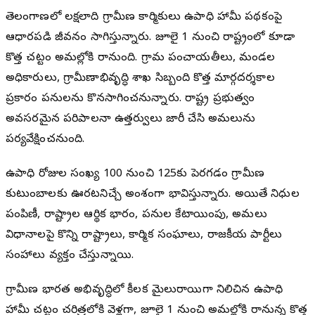
తెలంగాణలో లక్షలాది గ్రామీణ కార్మికులు ఉపాధి హామీ పథకంపై
ఆధారపడి జీవనం సాగిస్తున్నారు. జూలై 1 నుంచి రాష్ట్రంలో కూడా
కొత్త చట్టం అమల్లోకి రానుంది. గ్రామ పంచాయతీలు, మండల
అధికారులు, గ్రామీణాభివృద్ధి శాఖ సిబ్బంది కొత్త మార్గదర్శకాల
ప్రకారం పనులను కొనసాగించనున్నారు. రాష్ట్ర ప్రభుత్వం
అవసరమైన పరిపాలనా ఉత్తర్వులు జారీ చేసి అమలును
పర్యవేక్షించనుంది.
ఉపాధి రోజుల సంఖ్య 100 నుంచి 125కు పెరగడం గ్రామీణ
కుటుంబాలకు ఊరటనిచ్చే అంశంగా భావిస్తున్నారు. అయితే నిధుల
పంపిణీ, రాష్ట్రాల ఆర్థిక భారం, పనుల కేటాయింపు, అమలు
విధానాలపై కొన్ని రాష్ట్రాలు, కార్మిక సంఘాలు, రాజకీయ పార్టీలు
సందేహాలు వ్యక్తం చేస్తున్నాయి.
గ్రామీణ భారత అభివృద్ధిలో కీలక మైలురాయిగా నిలిచిన ఉపాధి
హామీ చట్టం చరిత్రలోకి వెళ్లగా, జూలై 1 నుంచి అమల్లోకి రానున్న కొత్త