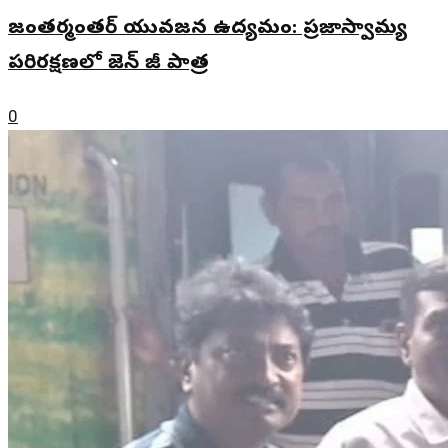
జంతర్మంతర్ యువజన ఉద్యమం: ప్రజాస్వామ్య
పరిరక్షణలో జెన్ జీ పాత్ర
0