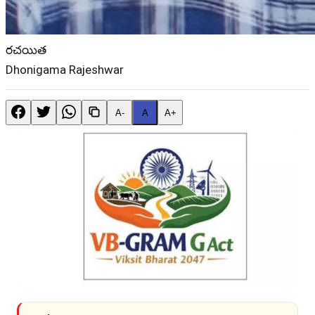
రచయిత
Dhonigama Rajeshwar
A-
A
A+