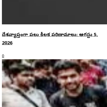
దేశవ్యాప్తంగా పలు కీలక పరిణామాలు: ఆగస్టు 5,
2026
0