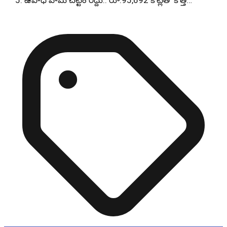
ఉపాధి హామీ చట్టం రద్దు.. రూ.95,692 కోట్లతో కొత్త…