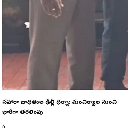
సహారా బాధితుల ఢిల్లీ ధర్నా: మంచిర్యాల నుంచి
భారీగా తరలింపు
0