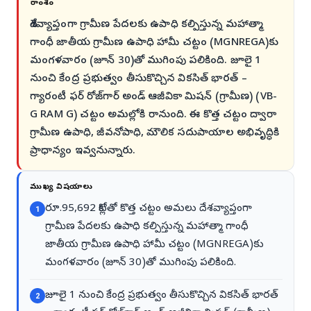
సారాంశం
దేశవ్యాప్తంగా గ్రామీణ పేదలకు ఉపాధి కల్పిస్తున్న మహాత్మా
గాంధీ జాతీయ గ్రామీణ ఉపాధి హామీ చట్టం (MGNREGA)కు
మంగళవారం (జూన్ 30)తో ముగింపు పలికింది. జూలై 1
నుంచి కేంద్ర ప్రభుత్వం తీసుకొచ్చిన వికసిత్ భారత్ –
గ్యారంటీ ఫర్ రోజ్‌గార్ అండ్ ఆజీవికా మిషన్ (గ్రామీణ) (VB-
G RAM G) చట్టం అమల్లోకి రానుంది. ఈ కొత్త చట్టం ద్వారా
గ్రామీణ ఉపాధి, జీవనోపాధి, మౌలిక సదుపాయాల అభివృద్ధికి
ప్రాధాన్యం ఇవ్వనున్నారు.
ముఖ్య విషయాలు
రూ.95,692 కోట్లతో కొత్త చట్టం అమలు దేశవ్యాప్తంగా
1
గ్రామీణ పేదలకు ఉపాధి కల్పిస్తున్న మహాత్మా గాంధీ
జాతీయ గ్రామీణ ఉపాధి హామీ చట్టం (MGNREGA)కు
మంగళవారం (జూన్ 30)తో ముగింపు పలికింది.
జూలై 1 నుంచి కేంద్ర ప్రభుత్వం తీసుకొచ్చిన వికసిత్ భారత్
2