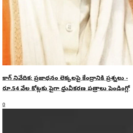
కాగ్ నివేదిక: ప్రజాధనం లెక్కలపై కేంద్రానికి ప్రశ్నలు -
రూ.54 వేల కోట్లకు పైగా ధ్రువీకరణ పత్రాలు పెండింగ్లో
0