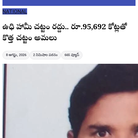
NATIONAL
ఉపాధి హామీ చట్టం రద్దు.. రూ.95,692 కోట్లతో
కొత్త చట్టం అమలు
8 ఆగస్టు, 2026
2
నిమిషాల పఠనం
665
వ్యూస్