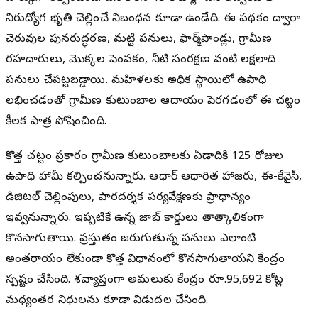
నిరుద్యోగ భృతి చెల్లించే నిబంధన కూడా ఉండేది. ఈ పథకం ద్వారా
చెరువుల పునరుద్ధరణ, మట్టి పనులు, ఫార్మ్‌పాండ్లు, గ్రామీణ
రహదారులు, మొక్కల పెంపకం, నీటి సంరక్షణ వంటి లక్షలాది
పనులు చేపట్టబడ్డాయి. మహిళలకు అధిక స్థాయిలో ఉపాధి
లభించడంతో గ్రామీణ కుటుంబాల ఆదాయం పెరగడంలో ఈ చట్టం
కీలక పాత్ర పోషించింది.
కొత్త చట్టం ప్రకారం గ్రామీణ కుటుంబాలకు ఏడాదికి 125 రోజుల
ఉపాధి హామీ కల్పించనున్నారు. ఆధార్ ఆధారిత హాజరు, ఈ-కేవైసీ,
డిజిటల్ చెల్లింపులు, పారదర్శక పర్యవేక్షణకు ప్రాధాన్యం
ఇవ్వనున్నారు. ఇప్పటికే ఉన్న జాబ్ కార్డులు తాత్కాలికంగా
కొనసాగుతాయి. ప్రస్తుతం జరుగుతున్న పనులు ఎలాంటి
అంతరాయం లేకుండా కొత్త విధానంలో కొనసాగుతాయని కేంద్రం
స్పష్టం చేసింది. దేశవ్యాప్తంగా అమలుకు కేంద్రం రూ.95,692 కోట్ల
మధ్యంతర నిధులను కూడా విడుదల చేసింది.