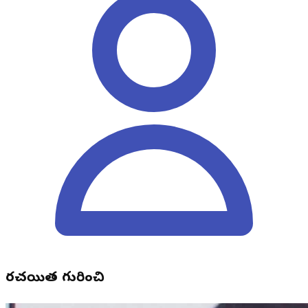
రచయిత గురించి