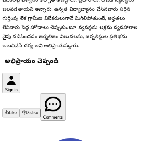
వేదికలపై విశ్వాసం కోల్పోతే అబద్ధాలు, ప్రచారాలు, దోపిడీ వ్యవస్థలు
బలపడతాయని అన్నారు. ఉన్నత విద్యాభ్యాసం చేసినవారు సరైన
గుర్తింపు లేక గ్రామీణ విలేకరులుగానే మిగిలిపోతుంటే, అర్హతలు
లేనివారు పెద్ద హోదాలు చెప్పుకుంటూ వ్యవస్థను అక్రమ వ్యవహారాల
వైపు నడిపించడం జర్నలిజం విలువలను, జర్నలిస్టుల ప్రతిభను
అణచివేసే చర్య అని అభిప్రాయపడ్డారు.
మీ అభిప్రాయం చెప్పండి
Sign in
👍
Like
👎
Dislike
Comments