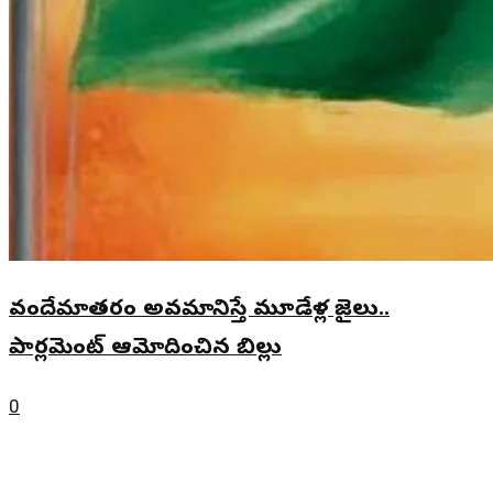
వందేమాతరం అవమానిస్తే మూడేళ్ల జైలు..
పార్లమెంట్ ఆమోదించిన బిల్లు
0