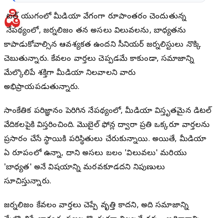
డి
జిటల్ యుగంలో మీడియా వేగంగా రూపాంతరం చెందుతున్న
నేపథ్యంలో, జర్నలిజం తన అసలు విలువలను, బాధ్యతను
కాపాడుకోవాల్సిన ఆవశ్యకత ఉందని సీనియర్ జర్నలిస్టులు నొక్కి
చెబుతున్నారు. కేవలం వార్తలు చెప్పడమే కాకుండా, సమాజాన్ని
మేల్కొలిపే శక్తిగా మీడియా నిలవాలని వారు
అభిప్రాయపడుతున్నారు.
సాంకేతిక పరిజ్ఞానం పెరిగిన నేపథ్యంలో, మీడియా విస్తృతమైన డిజిటల్
వేదికలపైకి విస్తరించింది. మొబైల్ ఫోన్ల ద్వారా ప్రతి ఒక్కరూ వార్తలను
ప్రసారం చేసే స్థాయికి పరిస్థితులు చేరుకున్నాయి. అయితే, మీడియా
ఏ రూపంలో ఉన్నా, దాని అసలు బలం 'విలువలు' మరియు
'బాధ్యత' అనే విషయాన్ని మరవకూడదని నిపుణులు
సూచిస్తున్నారు.
జర్నలిజం కేవలం వార్తలు చెప్పే వృత్తి కాదని, అది సమాజాన్ని