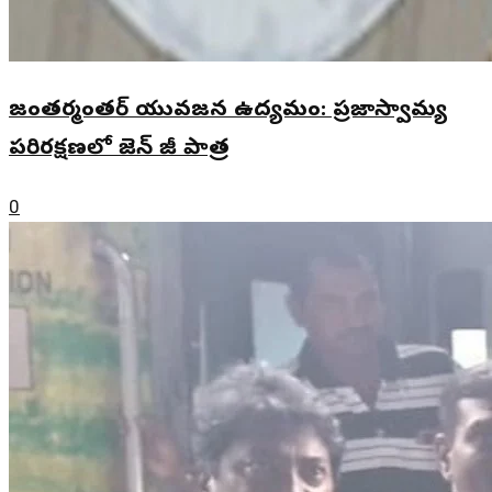
జంతర్మంతర్ యువజన ఉద్యమం: ప్రజాస్వామ్య
పరిరక్షణలో జెన్ జీ పాత్ర
0