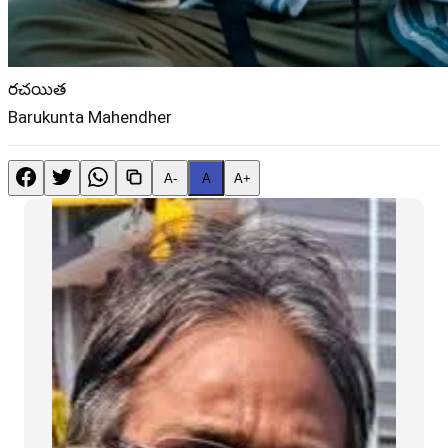
రచయిత
Barukunta Mahendher
A-
A
A+