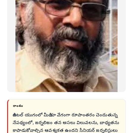
సారాంశం
డిజిటల్ యుగంలో మీడియా వేగంగా రూపాంతరం చెందుతున్న
నేపథ్యంలో, జర్నలిజం తన అసలు విలువలను, బాధ్యతను
కాపాడుకోవాల్సిన ఆవశ్యకత ఉందని సీనియర్ జర్నలిస్టులు