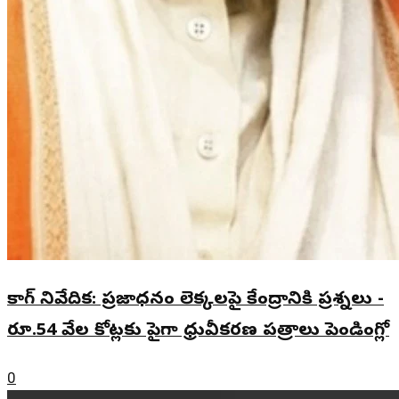
కాగ్ నివేదిక: ప్రజాధనం లెక్కలపై కేంద్రానికి ప్రశ్నలు -
రూ.54 వేల కోట్లకు పైగా ధ్రువీకరణ పత్రాలు పెండింగ్లో
0