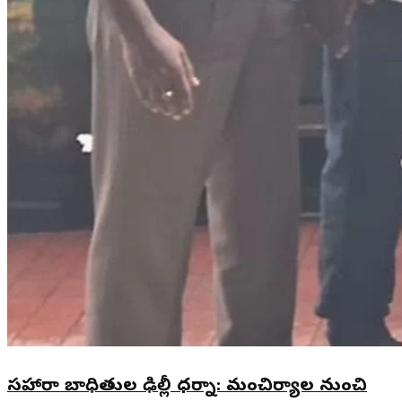
సహారా బాధితుల ఢిల్లీ ధర్నా: మంచిర్యాల నుంచి