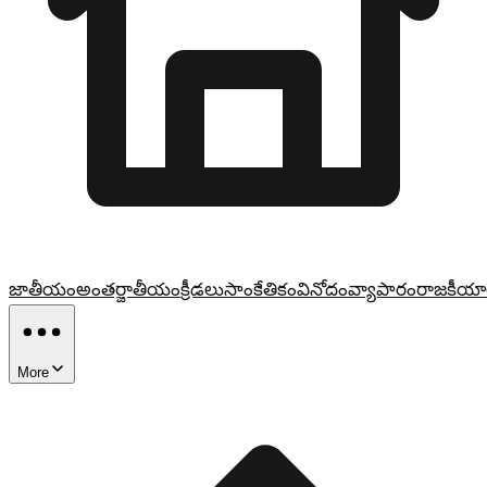
జాతీయం
అంతర్జాతీయం
క్రీడలు
సాంకేతికం
వినోదం
వ్యాపారం
రాజకీయా
More