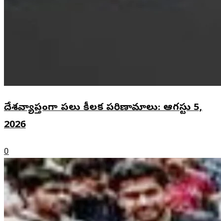
దేశవ్యాప్తంగా పలు కీలక పరిణామాలు: ఆగస్టు 5,
2026
0