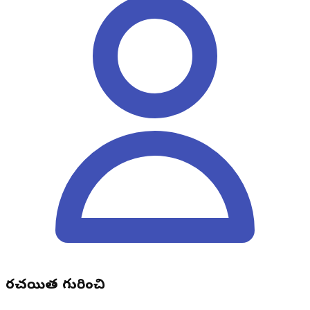
రచయిత గురించి