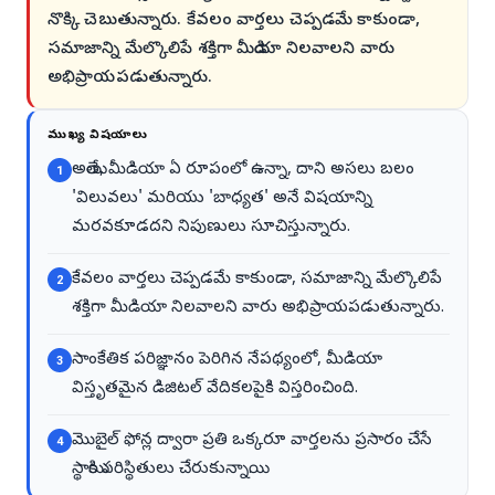
నొక్కి చెబుతున్నారు. కేవలం వార్తలు చెప్పడమే కాకుండా,
సమాజాన్ని మేల్కొలిపే శక్తిగా మీడియా నిలవాలని వారు
అభిప్రాయపడుతున్నారు.
ముఖ్య విషయాలు
అయితే, మీడియా ఏ రూపంలో ఉన్నా, దాని అసలు బలం
1
'విలువలు' మరియు 'బాధ్యత' అనే విషయాన్ని
మరవకూడదని నిపుణులు సూచిస్తున్నారు.
కేవలం వార్తలు చెప్పడమే కాకుండా, సమాజాన్ని మేల్కొలిపే
2
శక్తిగా మీడియా నిలవాలని వారు అభిప్రాయపడుతున్నారు.
సాంకేతిక పరిజ్ఞానం పెరిగిన నేపథ్యంలో, మీడియా
3
విస్తృతమైన డిజిటల్ వేదికలపైకి విస్తరించింది.
మొబైల్ ఫోన్ల ద్వారా ప్రతి ఒక్కరూ వార్తలను ప్రసారం చేసే
4
స్థాయికి పరిస్థితులు చేరుకున్నాయి.