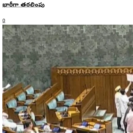
భారీగా తరలింపు
0