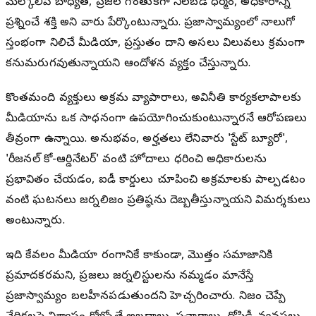
మేల్కొలిపే బాధ్యత, ప్రజల గొంతుకగా నిలబడే ధర్మం, అధికారాన్ని
ప్రశ్నించే శక్తి అని వారు పేర్కొంటున్నారు. ప్రజాస్వామ్యంలో నాలుగో
స్తంభంగా నిలిచే మీడియా, ప్రస్తుతం దాని అసలు విలువలు క్రమంగా
కనుమరుగవుతున్నాయని ఆందోళన వ్యక్తం చేస్తున్నారు.
కొంతమంది వ్యక్తులు అక్రమ వ్యాపారాలు, అవినీతి కార్యకలాపాలకు
మీడియాను ఒక సాధనంగా ఉపయోగించుకుంటున్నారనే ఆరోపణలు
తీవ్రంగా ఉన్నాయి. అనుభవం, అర్హతలు లేనివారు 'స్టేట్ బ్యూరో',
'రీజనల్ కో-ఆర్డినేటర్' వంటి హోదాలు ధరించి అధికారులను
ప్రభావితం చేయడం, ఐడీ కార్డులు చూపించి అక్రమాలకు పాల్పడటం
వంటి ఘటనలు జర్నలిజం ప్రతిష్ఠను దెబ్బతీస్తున్నాయని విమర్శకులు
అంటున్నారు.
ఇది కేవలం మీడియా రంగానికే కాకుండా, మొత్తం సమాజానికి
ప్రమాదకరమని, ప్రజలు జర్నలిస్టులను నమ్మడం మానేస్తే
ప్రజాస్వామ్యం బలహీనపడుతుందని హెచ్చరించారు. నిజం చెప్పే