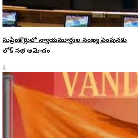
సుప్రీంకోర్టులో న్యాయమూర్తుల సంఖ్య పెంపునకు
లోక్ సభ ఆమోదం
0