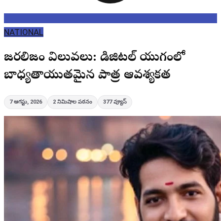
NATIONAL
జర్నలిజం విలువలు: డిజిటల్ యుగంలో
బాధ్యతాయుతమైన పాత్ర ఆవశ్యకత
7 ఆగస్టు, 2026
2
నిమిషాల పఠనం
377
వ్యూస్