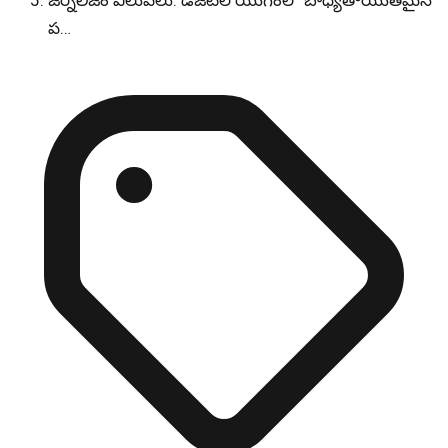
జర్నలిజం విలువలు: డిజిటల్ యుగంలో బాధ్యతాయుతమైన
ప…