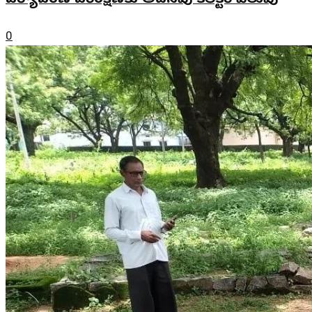
పర్యావరణ పరిరక్షణకు అదనపు కలెక్టర్ పిలుపు
0