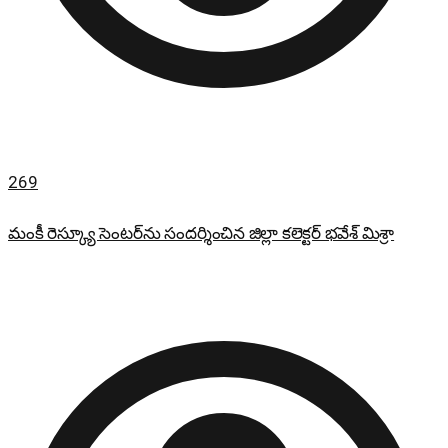
269
మంకీ రెస్క్యూ సెంటర్‌ను సందర్శించిన జిల్లా కలెక్టర్ భవేశ్ మిశ్రా