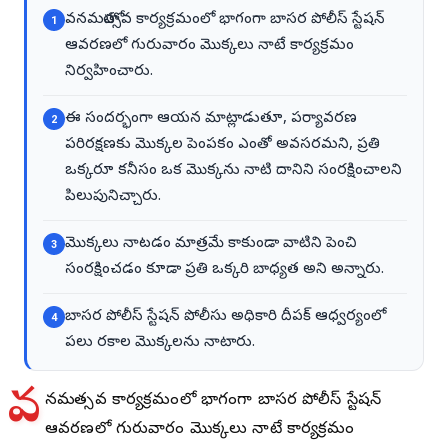
వనమహోత్సవ కార్యక్రమంలో భాగంగా బాసర పోలీస్ స్టేషన్
1
ఆవరణలో గురువారం మొక్కలు నాటే కార్యక్రమం
నిర్వహించారు.
ఈ సందర్భంగా ఆయన మాట్లాడుతూ, పర్యావరణ
2
పరిరక్షణకు మొక్కల పెంపకం ఎంతో అవసరమని, ప్రతి
ఒక్కరూ కనీసం ఒక మొక్కను నాటి దానిని సంరక్షించాలని
పిలుపునిచ్చారు.
మొక్కలు నాటడం మాత్రమే కాకుండా వాటిని పెంచి
3
సంరక్షించడం కూడా ప్రతి ఒక్కరి బాధ్యత అని అన్నారు.
బాసర పోలీస్ స్టేషన్ పోలీసు అధికారి దీపక్ ఆధ్వర్యంలో
4
పలు రకాల మొక్కలను నాటారు.
వ
నమహోత్సవ కార్యక్రమంలో భాగంగా బాసర పోలీస్ స్టేషన్
ఆవరణలో గురువారం మొక్కలు నాటే కార్యక్రమం