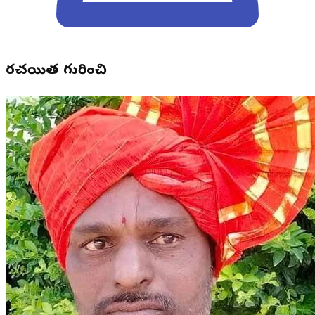
రచయిత గురించి