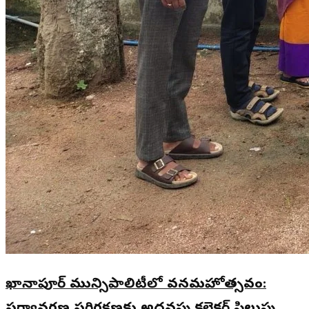
ఖానాపూర్ మున్సిపాలిటీలో వనమహోత్సవం: