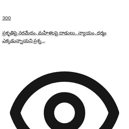
300
ప్రకృతిపై నరమేధం, మహిళలపై దాడులు.. న్యాయం, ధర్మం
ఎక్కడున్నాయని ప్రశ్న…