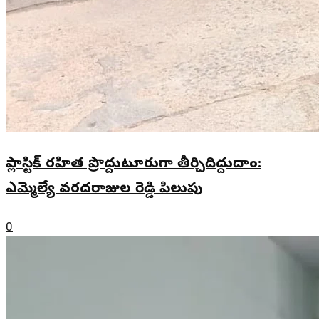
ప్లాస్టిక్ రహిత ప్రొద్దుటూరుగా తీర్చిదిద్దుదాం:
ఎమ్మెల్యే వరదరాజుల రెడ్డి పిలుపు
0