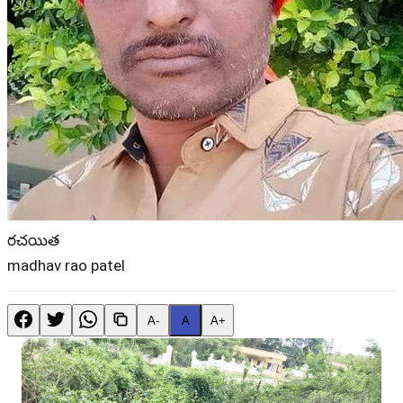
రచయిత
madhav rao patel
A-
A
A+