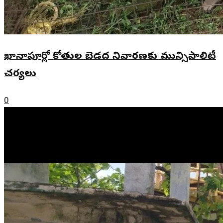
ఖానాపూర్లో కోతుల బెడద నివారణకు మున్సిపాలిటీ
చర్యలు
0