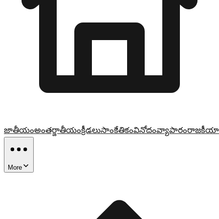
జాతీయం
అంతర్జాతీయం
క్రీడలు
సాంకేతికం
వినోదం
వ్యాపారం
రాజకీయా
More