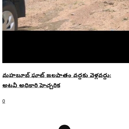
మహబూబ్ ఘాట్ జలపాతం వద్దకు వెళ్లవద్దు:
అటవీ అధికారి హెచ్చరిక
0