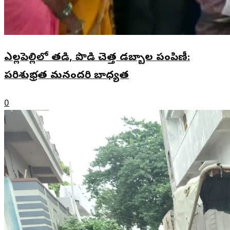
ఎల్లపెల్లిలో తడి, పొడి చెత్త డబ్బాల పంపిణీ:
పరిశుభ్రత మనందరి బాధ్యత
0