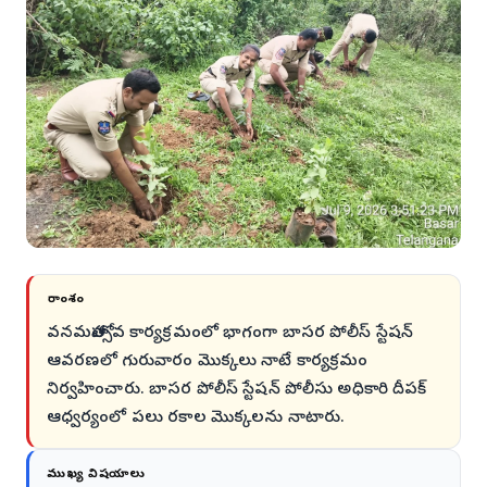
సారాంశం
వనమహోత్సవ కార్యక్రమంలో భాగంగా బాసర పోలీస్ స్టేషన్
ఆవరణలో గురువారం మొక్కలు నాటే కార్యక్రమం
నిర్వహించారు. బాసర పోలీస్ స్టేషన్ పోలీసు అధికారి దీపక్
ఆధ్వర్యంలో పలు రకాల మొక్కలను నాటారు.
ముఖ్య విషయాలు