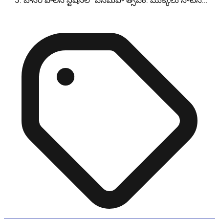
బాసర పోలీస్ స్టేషన్‌లో వనమహోత్సవం: మొక్కలు నాటిన…