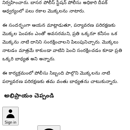
నిర్వహించారు. బాసర పోలీస్ స్టేషన్ పోలీసు అధికారి దీపక్
ఆధ్వర్యంలో పలు రకాల మొక్కలను నాటారు.
ఈ సందర్భంగా ఆయన మాట్లాడుతూ, పర్యావరణ పరిరక్షణకు
మొక్కల పెంపకం ఎంతో అవసరమని, ప్రతి ఒక్కరూ కనీసం ఒక
మొక్కను నాటి దానిని సంరక్షించాలని పిలుపునిచ్చారు. మొక్కలు
నాటడం మాత్రమే కాకుండా వాటిని పెంచి సంరక్షించడం కూడా ప్రతి
ఒక్కరి బాధ్యత అని అన్నారు.
ఈ కార్యక్రమంలో పోలీసు సిబ్బంది పాల్గొని మొక్కలను నాటి
పర్యావరణ పరిరక్షణకు తమ వంతు బాధ్యతను చాటుకున్నారు.
మీ అభిప్రాయం చెప్పండి
Sign in