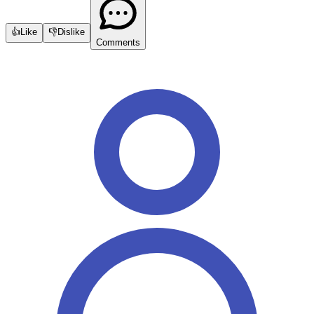
👍
Like
👎
Dislike
Comments