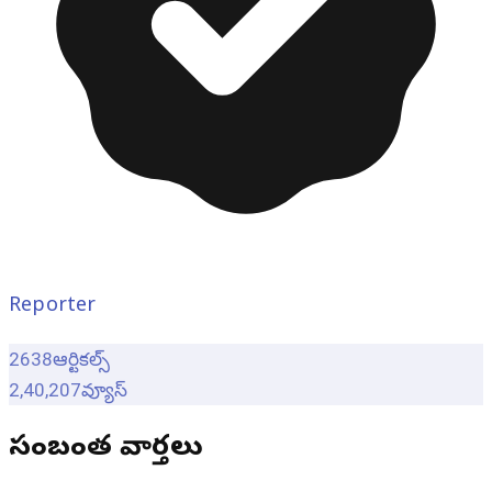
Reporter
2638
ఆర్టికల్స్
2,40,207
వ్యూస్
సంబంధిత వార్తలు