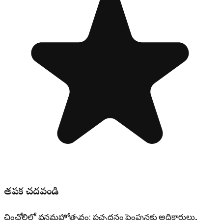
తప్పక చదవండి
చించోలిలో వనమహోత్సవం: పచ్చదనం పెంపునకు అధికారులు,