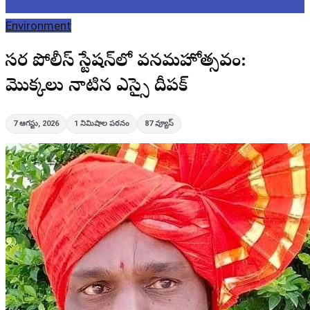
Environment
బాసర పోలీస్ స్టేషన్‌లో వనమహోత్సవం:
మొక్కలు నాటిన ఎస్సై దీపక్
7 ఆగస్టు, 2026
1
నిమిషాల పఠనం
87
వ్యూస్