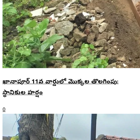
ఖానాపూర్ 11వ వార్డులో మొక్కల తొలగింపు:
స్థానికుల హర్షం
0