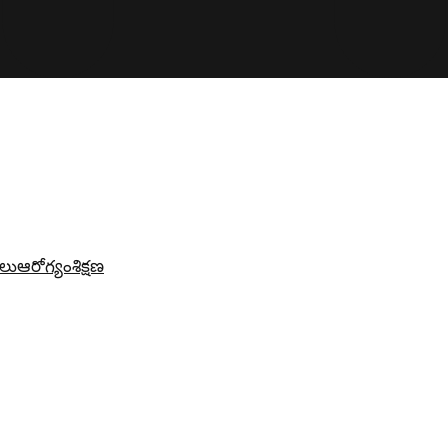
లు
ఆరోగ్యం
శిక్షణ