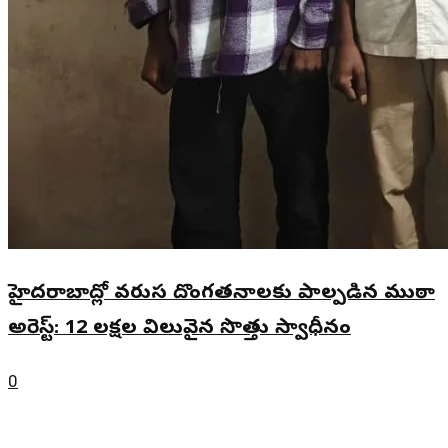
హైదరాబాద్లో వరుస దొంగతనాలకు పాల్పడిన ముఠా
అరెస్ట్: 12 లక్షల విలువైన సొత్తు స్వాధీనం
0