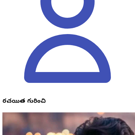
రచయిత గురించి