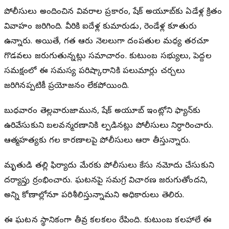
పోలీసులు అందించిన వివరాల ప్రకారం, షేక్ అయూబ్‌కు ఏడేళ్ల క్రితం
వివాహం జరిగింది. వీరికి ఐదేళ్ల కుమారుడు, రెండేళ్ల కూతురు
ఉన్నారు. అయితే, గత ఆరు నెలలుగా దంపతుల మధ్య తరచూ
గొడవలు జరుగుతున్నట్లు సమాచారం. కుటుంబ సభ్యులు, పెద్దల
సమక్షంలో ఈ సమస్య పరిష్కారానికి పలుమార్లు చర్చలు
జరిగినప్పటికీ ప్రయోజనం లేకపోయింది.
బుధవారం తెల్లవారుజామున, షేక్ అయూబ్ ఇంట్లోని ఫ్యాన్‌కు
ఉరివేసుకుని బలవన్మరణానికి పాల్పడినట్లు పోలీసులు నిర్ధారించారు.
ఆత్మహత్యకు గల కారణాలపై పోలీసులు ఆరా తీస్తున్నారు.
మృతుడి తల్లి ఫిర్యాదు మేరకు పోలీసులు కేసు నమోదు చేసుకుని
దర్యాప్తు ప్రారంభించారు. ఘటనపై సమగ్ర విచారణ జరుగుతోందని,
అన్ని కోణాల్లోనూ పరిశీలిస్తున్నామని అధికారులు తెలిపారు.
ఈ ఘటన స్థానికంగా తీవ్ర కలకలం రేపింది. కుటుంబ కలహాలే ఈ