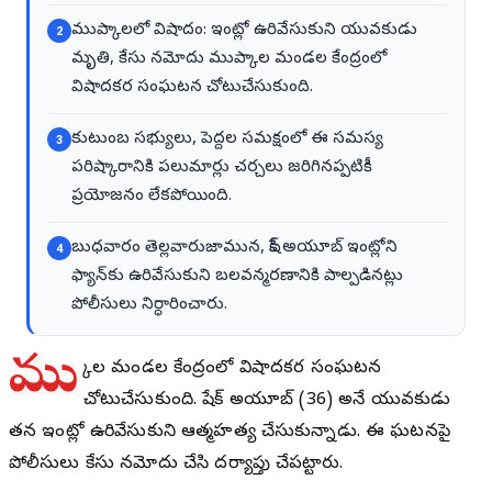
ముప్కాలలో విషాదం: ఇంట్లో ఉరివేసుకుని యువకుడు
2
మృతి, కేసు నమోదు ముప్కాల మండల కేంద్రంలో
విషాదకర సంఘటన చోటుచేసుకుంది.
కుటుంబ సభ్యులు, పెద్దల సమక్షంలో ఈ సమస్య
3
పరిష్కారానికి పలుమార్లు చర్చలు జరిగినప్పటికీ
ప్రయోజనం లేకపోయింది.
బుధవారం తెల్లవారుజామున, షేక్ అయూబ్ ఇంట్లోని
4
ఫ్యాన్‌కు ఉరివేసుకుని బలవన్మరణానికి పాల్పడినట్లు
పోలీసులు నిర్ధారించారు.
ము
ప్కాల మండల కేంద్రంలో విషాదకర సంఘటన
చోటుచేసుకుంది. షేక్ అయూబ్ (36) అనే యువకుడు
తన ఇంట్లో ఉరివేసుకుని ఆత్మహత్య చేసుకున్నాడు. ఈ ఘటనపై
పోలీసులు కేసు నమోదు చేసి దర్యాప్తు చేపట్టారు.