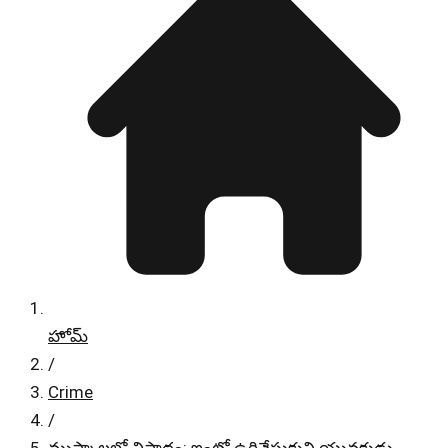
హోమ్
/
Crime
/