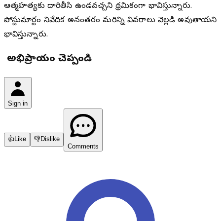
ఆత్మహత్యకు దారితీసి ఉండవచ్చని ప్రాథమికంగా భావిస్తున్నారు.
పోస్టుమార్టం నివేదిక అనంతరం మరిన్ని వివరాలు వెల్లడి అవుతాయని
భావిస్తున్నారు.
మీ అభిప్రాయం చెప్పండి
Sign in
👍
Like
👎
Dislike
Comments