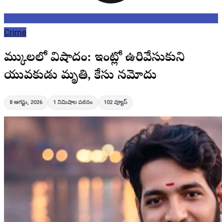
Crime
ముప్కాలలో విషాదం: ఇంట్లో ఉరివేసుకుని
యువకుడు మృతి, కేసు నమోదు
8 ఆగస్టు, 2026
1
నిమిషాల పఠనం
102
వ్యూస్