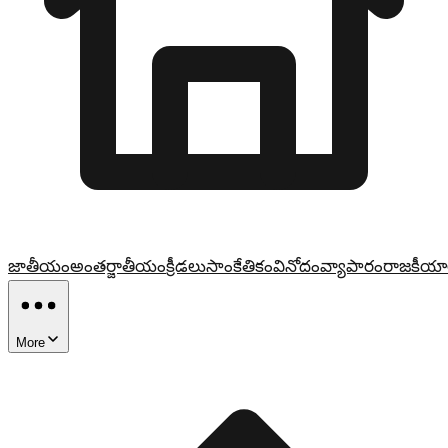
జాతీయం
అంతర్జాతీయం
క్రీడలు
సాంకేతికం
వినోదం
వ్యాపారం
రాజకీయా
More