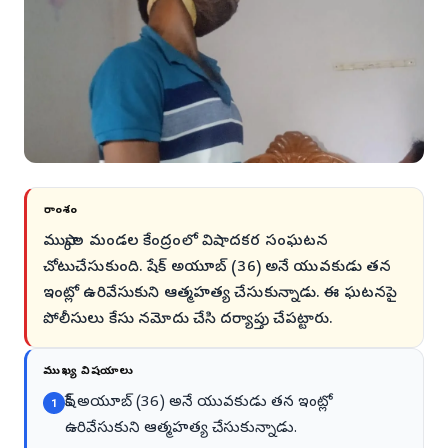
సారాంశం
ముప్కాల మండల కేంద్రంలో విషాదకర సంఘటన
చోటుచేసుకుంది. షేక్ అయూబ్ (36) అనే యువకుడు తన
ఇంట్లో ఉరివేసుకుని ఆత్మహత్య చేసుకున్నాడు. ఈ ఘటనపై
పోలీసులు కేసు నమోదు చేసి దర్యాప్తు చేపట్టారు.
ముఖ్య విషయాలు
షేక్ అయూబ్ (36) అనే యువకుడు తన ఇంట్లో
1
ఉరివేసుకుని ఆత్మహత్య చేసుకున్నాడు.