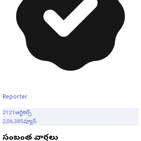
Reporter
2121
ఆర్టికల్స్
2,06,385
వ్యూస్
సంబంధిత వార్తలు