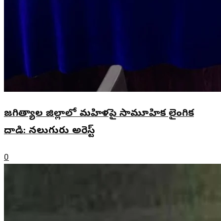
జగిత్యాల జిల్లాలో మహిళపై సామూహిక లైంగిక
దాడి: నలుగురు అరెస్ట్
0