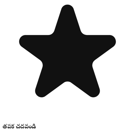
తప్పక చదవండి