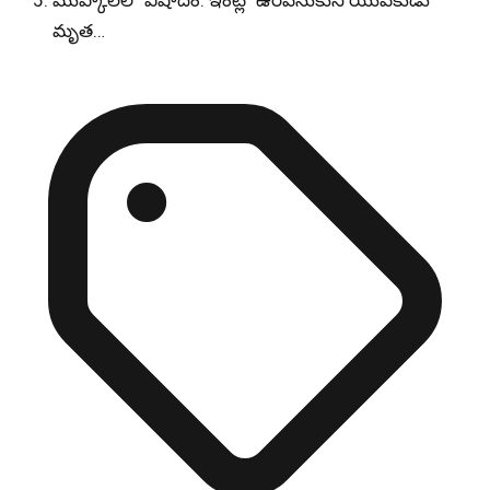
ముప్కాలలో విషాదం: ఇంట్లో ఉరివేసుకుని యువకుడు
మృత…