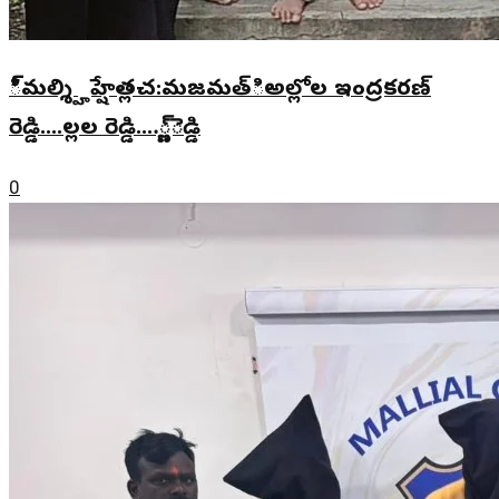
ి్మల్శ్హిహ్షేత్లచ:మజమత్ిఅల్లోల ఇంద్రకరణ్
రెడ్డి....ల్లల రెడ్డి....్ణ్ెడ్డి
0