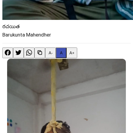
రచయిత
Barukunta Mahendher
A-
A
A+