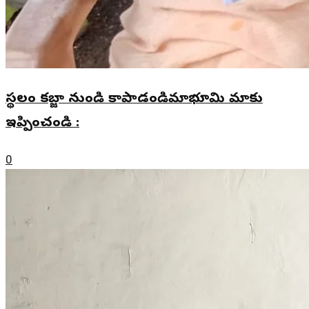
స్థలం కబ్జా నుండి కాపాడండిమాభూమి మాకు
ఇప్పించండి :
0