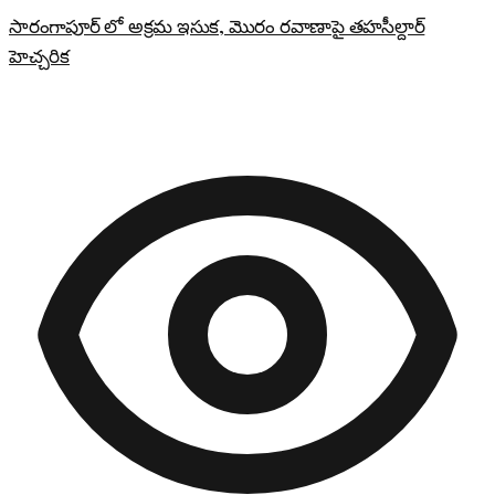
సారంగాపూర్ లో అక్రమ ఇసుక, మొరం రవాణాపై తహసీల్దార్
హెచ్చరిక