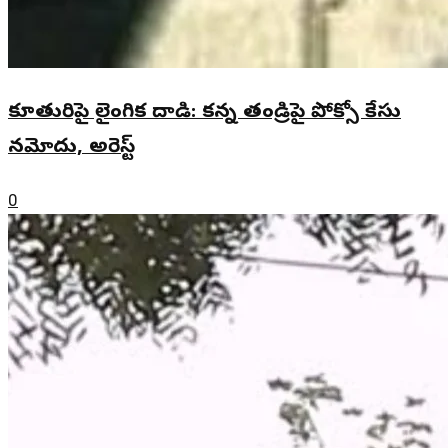
కూతురిపై లైంగిక దాడి: కన్న తండ్రిపై పోక్సో కేసు
నమోదు, అరెస్ట్
0