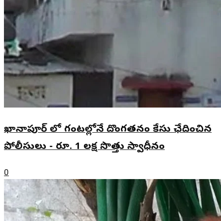
ఖానాపూర్ లో గంటల్లోనే దొంగతనం కేసు ఛేదించిన
పోలీసులు - రూ. 1 లక్ష సొత్తు స్వాధీనం
0