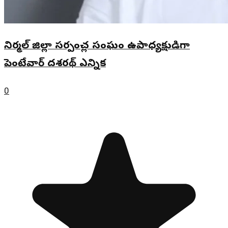
నిర్మల్ జిల్లా సర్పంచ్ల సంఘం ఉపాధ్యక్షుడిగా
పెంటేవార్ దశరథ్ ఎన్నిక
0