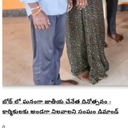
బోథ్ లో ఘనంగా జాతీయ చేనేత దినోత్సవం -
కార్మికులకు అండగా నిలవాలని సంఘం డిమాండ్
0