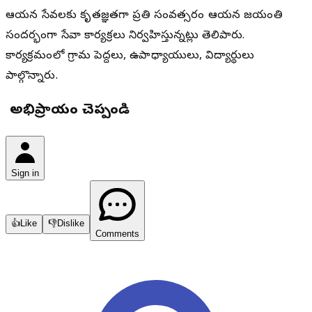
ఆయన సేవలకు కృతజ్ఞతగా ప్రతి సంవత్సరం ఆయన జయంతి
సందర్భంగా సేవా కార్యక్రమాలు నిర్వహిస్తున్నట్లు తెలిపారు.
కార్యక్రమంలో గ్రామ పెద్దలు, ఉపాధ్యాయులు, విద్యార్థులు
పాల్గొన్నారు.
మీ అభిప్రాయం చెప్పండి
Sign in
👍
Like
👎
Dislike
Comments