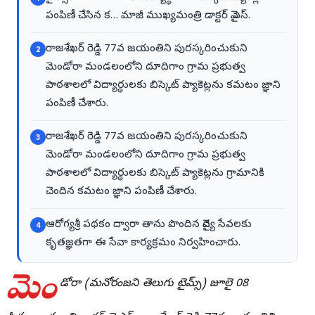
పంపిణీ చేసిన క… మాజీ ముఖ్యమంత్రి డాక్టర్ వై.ఎస్.
రాజశేఖర్ రెడ్డి 77వ జయంతిని పురస్కరించుకుని
2
మెండోరా మండలంలోని దూదిగాం గ్రామ ప్రభుత్వ
పాఠశాలలో విద్యార్థులకు బిస్కెట్ ప్యాకెట్లను కమటం జ్ఞాని
పంపిణీ చేశారు.
రాజశేఖర్ రెడ్డి 77వ జయంతిని పురస్కరించుకుని
3
మెండోరా మండలంలోని దూదిగాం గ్రామ ప్రభుత్వ
పాఠశాలలో విద్యార్థులకు బిస్కెట్ ప్యాకెట్లను గ్రామానికి
చెందిన కమటం జ్ఞాని పంపిణీ చేశారు.
ఆరోగ్యశ్రీ పథకం ద్వారా తాను పొందిన వైద్య సేవలకు
4
కృతజ్ఞతగా ఈ సేవా కార్యక్రమం నిర్వహించారు.
మెం
డోరా (మనోరంజని తెలుగు టైమ్స్) జూలై 08