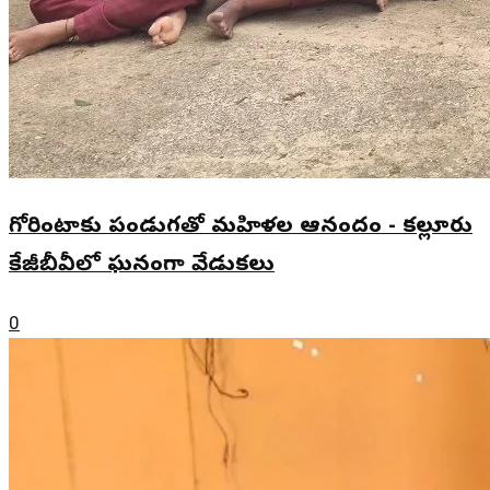
గోరింటాకు పండుగతో మహిళల ఆనందం - కల్లూరు
కేజీబీవీలో ఘనంగా వేడుకలు
0