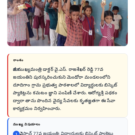
సారాంశం
మాజీ ముఖ్యమంత్రి డాక్టర్ వై.ఎస్. రాజశేఖర్ రెడ్డి 77వ
జయంతిని పురస్కరించుకుని మెండోరా మండలంలోని
దూదిగాం గ్రామ ప్రభుత్వ పాఠశాలలో విద్యార్థులకు బిస్కెట్
ప్యాకెట్లను కమటం జ్ఞాని పంపిణీ చేశారు. ఆరోగ్యశ్రీ పథకం
ద్వారా తాను పొందిన వైద్య సేవలకు కృతజ్ఞతగా ఈ సేవా
కార్యక్రమం నిర్వహించారు.
ముఖ్య విషయాలు
వైఎస్సార్ 77వ జయంతి: విద్యార్థులకు బిస్కెట్ ప్యాకెట్లు
1