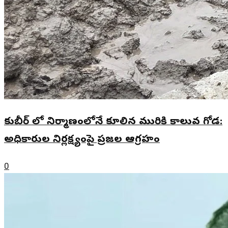
కుబీర్ లో నిర్మాణంలోనే కూలిన మురికి కాలువ గోడ:
అధికారుల నిర్లక్ష్యంపై ప్రజల ఆగ్రహం
0