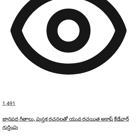
1,491
జానపద గీతాలు, పుస్తక రచనలతో యువ రచయిత ఆకాష్ కేడేవార్
గుర్తింపు