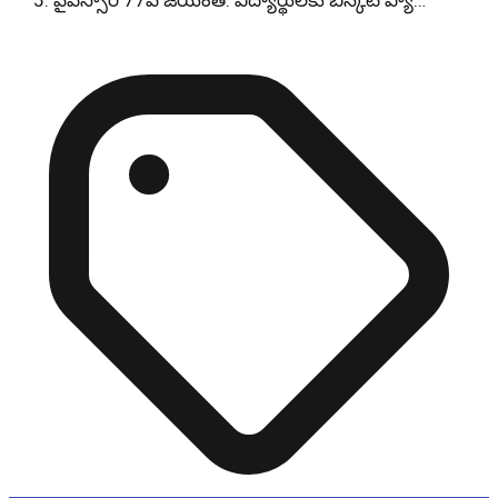
వైఎస్సార్ 77వ జయంతి: విద్యార్థులకు బిస్కెట్ ప్యా…