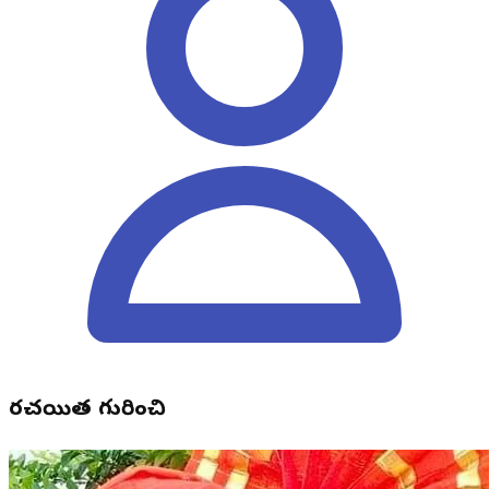
రచయిత గురించి