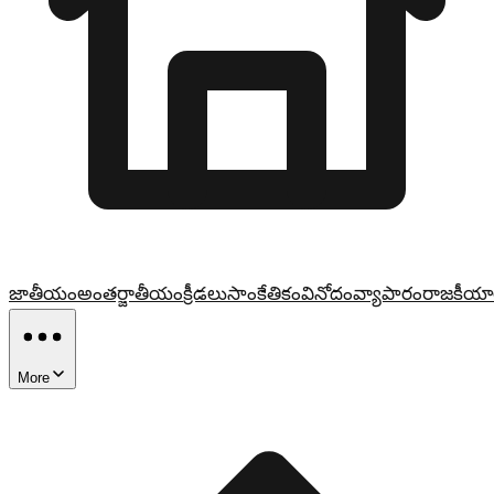
జాతీయం
అంతర్జాతీయం
క్రీడలు
సాంకేతికం
వినోదం
వ్యాపారం
రాజకీయా
More