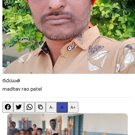
రచయిత
madhav rao patel
A-
A
A+