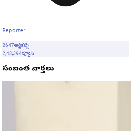
Reporter
2647
ఆర్టికల్స్
2,43,394
వ్యూస్
సంబంధిత వార్తలు