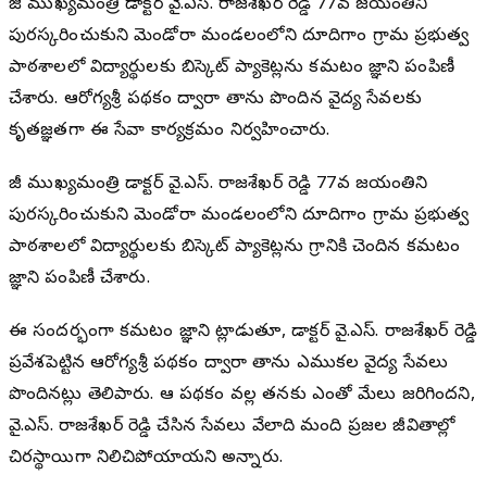
మాజీ ముఖ్యమంత్రి డాక్టర్ వై.ఎస్. రాజశేఖర్ రెడ్డి 77వ జయంతిని
పురస్కరించుకుని మెండోరా మండలంలోని దూదిగాం గ్రామ ప్రభుత్వ
పాఠశాలలో విద్యార్థులకు బిస్కెట్ ప్యాకెట్లను కమటం జ్ఞాని పంపిణీ
చేశారు. ఆరోగ్యశ్రీ పథకం ద్వారా తాను పొందిన వైద్య సేవలకు
కృతజ్ఞతగా ఈ సేవా కార్యక్రమం నిర్వహించారు.
మాజీ ముఖ్యమంత్రి డాక్టర్ వై.ఎస్. రాజశేఖర్ రెడ్డి 77వ జయంతిని
పురస్కరించుకుని మెండోరా మండలంలోని దూదిగాం గ్రామ ప్రభుత్వ
పాఠశాలలో విద్యార్థులకు బిస్కెట్ ప్యాకెట్లను గ్రామానికి చెందిన కమటం
జ్ఞాని పంపిణీ చేశారు.
ఈ సందర్భంగా కమటం జ్ఞాని మాట్లాడుతూ, డాక్టర్ వై.ఎస్. రాజశేఖర్ రెడ్డి
ప్రవేశపెట్టిన ఆరోగ్యశ్రీ పథకం ద్వారా తాను ఎముకల వైద్య సేవలు
పొందినట్లు తెలిపారు. ఆ పథకం వల్ల తనకు ఎంతో మేలు జరిగిందని,
వై.ఎస్. రాజశేఖర్ రెడ్డి చేసిన సేవలు వేలాది మంది ప్రజల జీవితాల్లో
చిరస్థాయిగా నిలిచిపోయాయని అన్నారు.