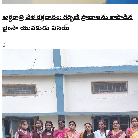
అర్ధరాత్రి వేళ రక్తదానం: గర్భిణి ప్రాణాలను కాపాడిన
భైంసా యువకుడు వినయ్
0