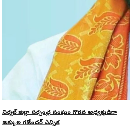
నిర్మల్ జిల్లా సర్పంచ్ల సంఘం గౌరవ అధ్యక్షుడిగా
జక్కుల గజేందర్ ఎన్నిక