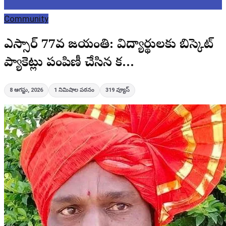
Community
వైఎస్సార్ 77వ జయంతి: విద్యార్థులకు బిస్కెట్
ప్యాకెట్లు పంపిణీ చేసిన క…
8 ఆగస్టు, 2026
1
నిమిషాల పఠనం
319
వ్యూస్