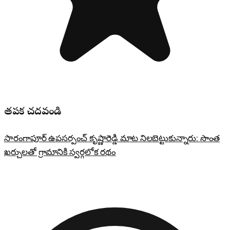
తప్పక చదవండి
సారంగాపూర్ ఉపసర్పంచ్ కృష్ణారెడ్డి మాట నిలబెట్టుకున్నారు: సొంత
ఖర్చులతో గ్రామానికి స్వర్గలోక రథం