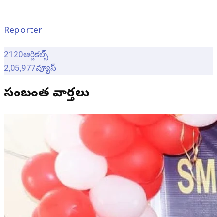
Reporter
2120
ఆర్టికల్స్
2,05,977
వ్యూస్
సంబంధిత వార్తలు