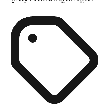
వైయస్సార్ 77వ జయంతి: విద్యార్థులకు బిస్కెట్లు పం…