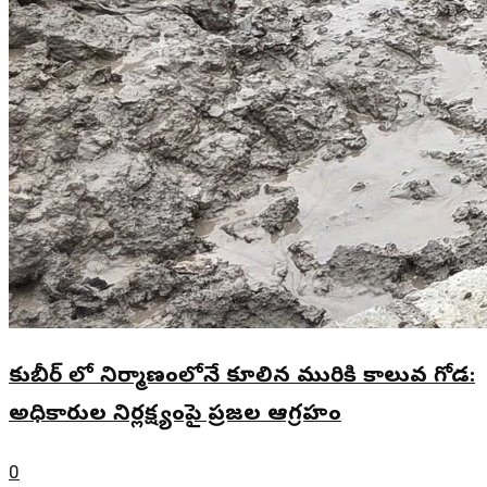
కుబీర్ లో నిర్మాణంలోనే కూలిన మురికి కాలువ గోడ:
అధికారుల నిర్లక్ష్యంపై ప్రజల ఆగ్రహం
0