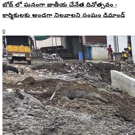
బోథ్ లో ఘనంగా జాతీయ చేనేత దినోత్సవం -
కార్మికులకు అండగా నిలవాలని సంఘం డిమాండ్
0