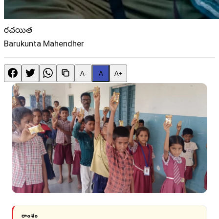
రచయిత
Barukunta Mahendher
A-
A
A+
సారాంశం