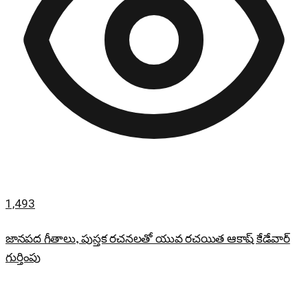
1,493
జానపద గీతాలు, పుస్తక రచనలతో యువ రచయిత ఆకాష్ కేడేవార్
గుర్తింపు