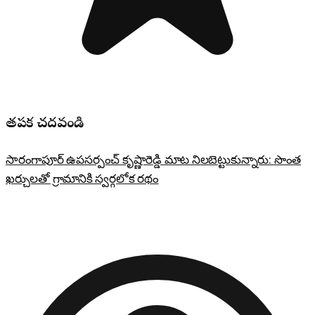
తప్పక చదవండి
సారంగాపూర్ ఉపసర్పంచ్ కృష్ణారెడ్డి మాట నిలబెట్టుకున్నారు: సొంత
ఖర్చులతో గ్రామానికి స్వర్గలోక రథం