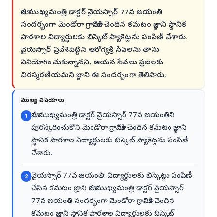
మాజీ ముఖ్యమంత్రి డాక్టర్ వైయస్సార్ 77వ జయంతి
సందర్భంగా మెండోరా గ్రామానికి చెందిన కమటం జ్ఞాని స్థానిక
పాఠశాల విద్యార్థులకు బిస్కెట్ ప్యాకెట్లను పంపిణీ చేశారు.
వైయస్సార్ ప్రవేశపెట్టిన ఆరోగ్యశ్రీ సేవలను తాను
వినియోగించుకున్నానని, ఆయన సేవలు ప్రజలకు
చిరస్మరణీయమని జ్ఞాని ఈ సందర్భంగా తెలిపారు.
ముఖ్య విషయాలు
మాజీ ముఖ్యమంత్రి డాక్టర్ వైయస్సార్ 77వ జయంతిని
1
పురస్కరించుకొని మెండోరా గ్రామానికి చెందిన కమటం జ్ఞాని
స్థానిక పాఠశాల విద్యార్థులకు బిస్కెట్ ప్యాకెట్లను పంపిణీ
చేశారు.
వైయస్సార్ 77వ జయంతి: విద్యార్థులకు బిస్కెట్లు పంపిణీ
2
చేసిన కమటం జ్ఞాని మాజీ ముఖ్యమంత్రి డాక్టర్ వైయస్సార్
77వ జయంతి సందర్భంగా మెండోరా గ్రామానికి చెందిన
కమటం జ్ఞాని స్థానిక పాఠశాల విద్యార్థులకు బిస్కెట్