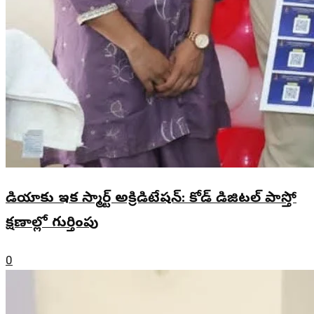
మీడియాకు ఇక స్మార్ట్ అక్రిడిటేషన్: కోడ్ డిజిటల్ పాస్తో
క్షణాల్లో గుర్తింపు
0