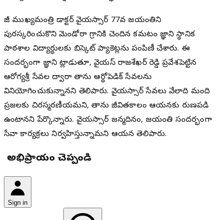
మాజీ ముఖ్యమంత్రి డాక్టర్ వైయస్సార్ 77వ జయంతిని
పురస్కరించుకొని మెండోరా గ్రామానికి చెందిన కమటం జ్ఞాని స్థానిక
పాఠశాల విద్యార్థులకు బిస్కెట్ ప్యాకెట్లను పంపిణీ చేశారు. ఈ
సందర్భంగా జ్ఞాని మాట్లాడుతూ, వైయస్ రాజశేఖర్ రెడ్డి ప్రవేశపెట్టిన
ఆరోగ్యశ్రీ సేవల ద్వారా తాను ఆర్థోపెడిక్ సేవలను
వినియోగించుకున్నానని తెలిపారు. వైయస్సార్ సేవలు వేలాది మంది
ప్రజలకు చిరస్మరణీయమని, తాను జీవితకాలం ఆయనకు రుణపడి
ఉంటానని పేర్కొన్నారు. వైయస్సార్ జన్మదినం, జయంతి సందర్భంగా
సేవా కార్యక్రమాలు నిర్వహిస్తున్నామని ఆయన తెలిపారు.
మీ అభిప్రాయం చెప్పండి
Sign in