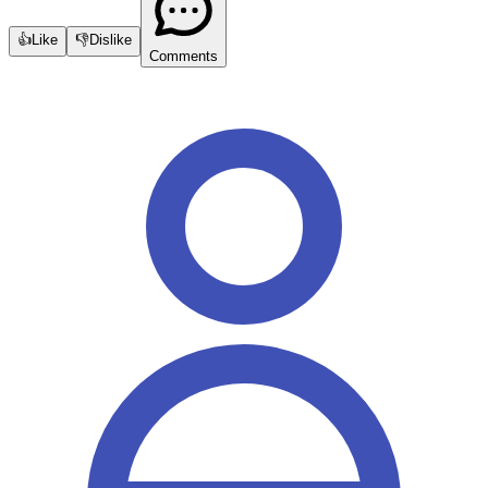
👍
Like
👎
Dislike
Comments