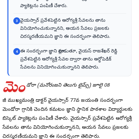
ప్యాకెట్లను పంపిణీ చేశారు.
వైయస్సార్ ప్రవేశపెట్టిన ఆరోగ్యశ్రీ సేవలను తాను
3
వినియోగించుకున్నానని, ఆయన సేవలు ప్రజలకు
చిరస్మరణీయమని జ్ఞాని ఈ సందర్భంగా తెలిపారు.
ఈ సందర్భంగా జ్ఞాని మాట్లాడుతూ, వైయస్ రాజశేఖర్ రెడ్డి
4
ప్రవేశపెట్టిన ఆరోగ్యశ్రీ సేవల ద్వారా తాను ఆర్థోపెడిక్
సేవలను వినియోగించుకున్నానని తెలిపారు.
మెం
డోరా (మనోరంజని తెలుగు టైమ్స్) జూలై 08
మాజీ ముఖ్యమంత్రి డాక్టర్ వైయస్సార్ 77వ జయంతి సందర్భంగా
మెండోరా గ్రామానికి చెందిన కమటం జ్ఞాని స్థానిక పాఠశాల విద్యార్థులకు
బిస్కెట్ ప్యాకెట్లను పంపిణీ చేశారు. వైయస్సార్ ప్రవేశపెట్టిన ఆరోగ్యశ్రీ
సేవలను తాను వినియోగించుకున్నానని, ఆయన సేవలు ప్రజలకు
చిరస్మరణీయమని జ్ఞాని ఈ సందర్భంగా తెలిపారు.