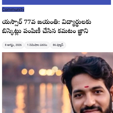
Community
వైయస్సార్ 77వ జయంతి: విద్యార్థులకు
బిస్కెట్లు పంపిణీ చేసిన కమటం జ్ఞాని
8 ఆగస్టు, 2026
1
నిమిషాల పఠనం
86
వ్యూస్