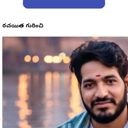
రచయిత గురించి