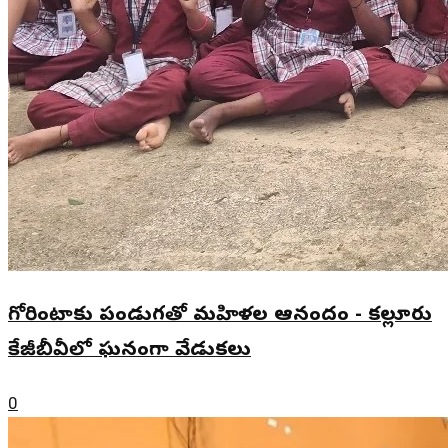
గోరింటాకు పండుగతో మహిళల ఆనందం - కల్లూరు
కేజీబీవీలో ఘనంగా వేడుకలు
0