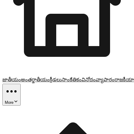
జాతీయం
అంతర్జాతీయం
క్రీడలు
సాంకేతికం
వినోదం
వ్యాపారం
రాజకీయా
More