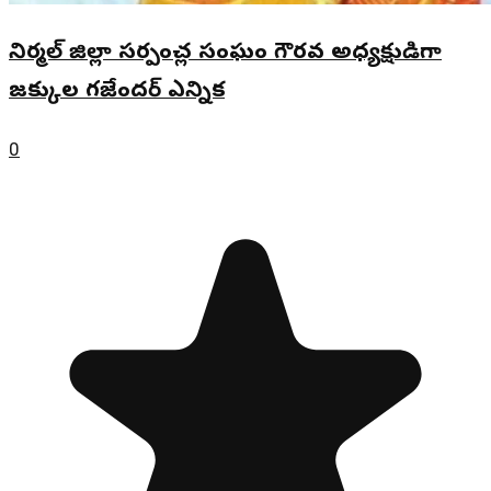
నిర్మల్ జిల్లా సర్పంచ్ల సంఘం గౌరవ అధ్యక్షుడిగా
జక్కుల గజేందర్ ఎన్నిక
0