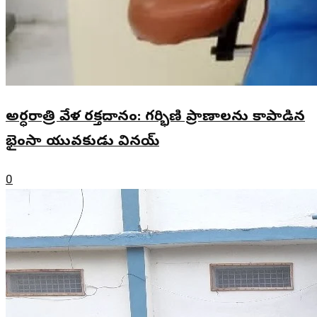
అర్ధరాత్రి వేళ రక్తదానం: గర్భిణి ప్రాణాలను కాపాడిన
భైంసా యువకుడు వినయ్
0