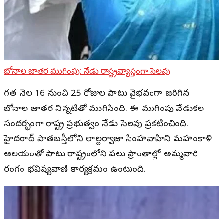
బోనాల జాతర ముగింపు: నేడు రాష్ట్రవ్యాప్తంగా సెలవు
గత నెల 16 నుంచి 25 రోజుల పాటు వైభవంగా జరిగిన
బోనాల జాతర నిన్నటితో ముగిసింది. ఈ ముగింపు వేడుకల
సందర్భంగా రాష్ట్ర ప్రభుత్వం నేడు సెలవు ప్రకటించింది.
హైదరాబాద్ పాతబస్తీలోని లాల్దర్వాజా సింహవాహిని మహంకాళి
ఆలయంతో పాటు రాష్ట్రంలోని పలు ప్రాంతాల్లో అమ్మవారి
రంగం భవిష్యవాణి కార్యక్రమం ఉంటుంది.