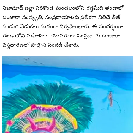
నిజామాబాద్ జిల్లా సిరికొండ మండలంలోని గడ్డమీది తండాలో
బంజారా సంస్కృతి, సంప్రదాయాలకు ప్రతీకగా నిలిచే తీజ్
పండుగ వేడుకలు ఘనంగా నిర్వహించారు. ఈ సందర్భంగా
తండాలోని మహిళలు, యువతులు సంప్రదాయ బంజారా
వస్త్రధారణలో పాల్గొని సందడి చేశారు.