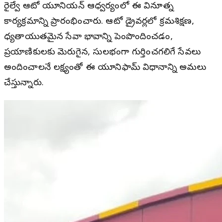
రైల్వే ఆటో యూనియన్ ఆధ్వర్యంలో ఈ వినూత్న
కార్యక్రమాన్ని ప్రారంభించారు. ఆటో డ్రైవర్లలో క్రమశిక్షణ,
బాధ్యతాయుతమైన సేవా భావాన్ని పెంపొందించడం,
ప్రయాణికులకు మెరుగైన, సులభంగా గుర్తించగలిగే సేవలు
అందించాలనే లక్ష్యంతో ఈ యూనిఫామ్ విధానాన్ని అమలు
చేస్తున్నారు.