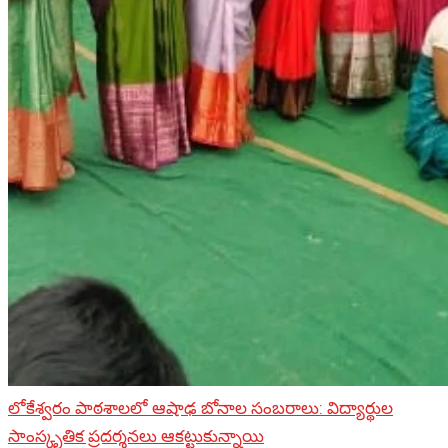
లోకేశ్వరం పాఠశాలలో ఆషాఢ బోనాల సంబరాలు: విద్యార్థుల
సాంస్కృతిక ప్రదర్శనలు ఆకట్టుకున్నాయి