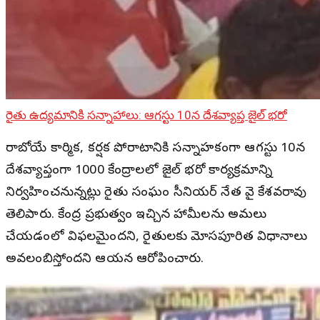
రైతు ఉద్యమానికి సన్నాహాలు: ఆగస్టు 10న దేశవ్యాప్త జైల్ భరో
రాబోయే కార్మిక, కర్షక పోరాటానికి సన్నాహకంగా ఆగస్టు 10న
దేశవ్యాప్తంగా 1000 కేంద్రాలలో జైల్ భరో కార్యక్రమాన్ని
నిర్వహించనున్నట్లు రైతు సంఘం సీనియర్ నేత వై కేశవరావు
తెలిపారు. కేంద్ర ప్రభుత్వం ఇచ్చిన హామీలను అమలు
చేయడంలో విఫలమైందని, రైతులకు మోసపూరిత విధానాలు
అవలంబిస్తోందని ఆయన ఆరోపించారు.