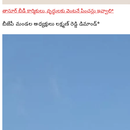
తానూర్ బీడీ కార్మికులు, వృద్ధులకు వెంటనే పింఛన్లు ఇవ్వాలి*
బీజేపీ మండల అధ్యక్షులు లక్ష్మణ్ రెడ్డి డిమాండ్*