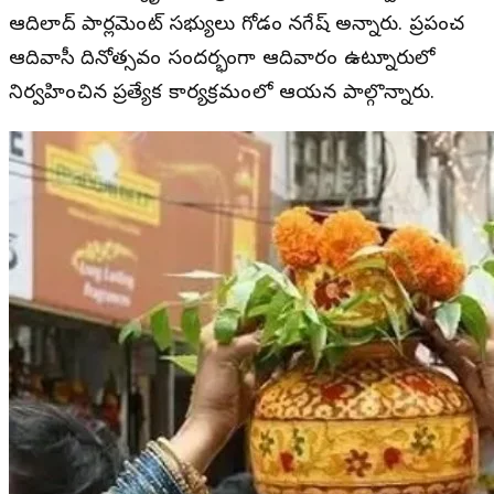
ఆదిలాబాద్ పార్లమెంట్ సభ్యులు గోడం నగేష్ అన్నారు. ప్రపంచ
ఆదివాసీ దినోత్సవం సందర్భంగా ఆదివారం ఉట్నూరులో
నిర్వహించిన ప్రత్యేక కార్యక్రమంలో ఆయన పాల్గొన్నారు.