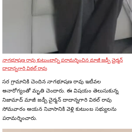
నాగభూషణ రావు కుటుంబాన్ని పరామర్శించిన మాజీ జడ్పీ చైర్మన్
దాదాన్నగారి విఠల్ రావు
బాసర గ్రామానికి చెందిన నాగభూషణ రావు ఇటీవల
అనారోగ్యంతో మృతి చెందారు. ఈ విషయం తెలుసుకున్న
నిజామాబాద్ మాజీ జడ్పీ చైర్మన్ దాదాన్నగారి విఠల్ రావు
సోమవారం ఆయన నివాసానికి వెళ్లి కుటుంబ సభ్యులను
పరామర్శించారు.