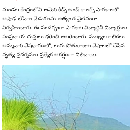
మండల కేంద్రంలోని అమెరి కిడ్స్ అండ్ కాలర్స్ పాఠశాలలో
ఆషాఢ బోనాల వేడుకలను అత్యంత వైభవంగా
నిర్వహించారు. ఈ సందర్భంగా పాఠశాల విద్యార్థినీ విద్యార్థులు
సంప్రదాయ దుస్తులు ధరించి అలరించారు. ముఖ్యంగా బాలికలు
అమ్మవారి వేషధారణలో, బాలురు పోతురాజుల వేషాలలో చేసిన
నృత్య ప్రదర్శనలు ప్రత్యేక ఆకర్షణగా నిలిచాయి.