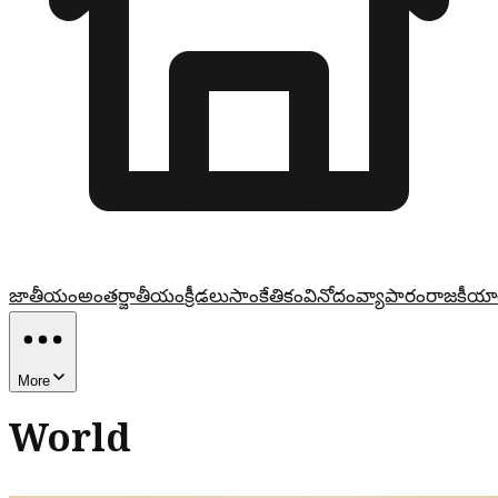
జాతీయం
అంతర్జాతీయం
క్రీడలు
సాంకేతికం
వినోదం
వ్యాపారం
రాజకీయా
More
World