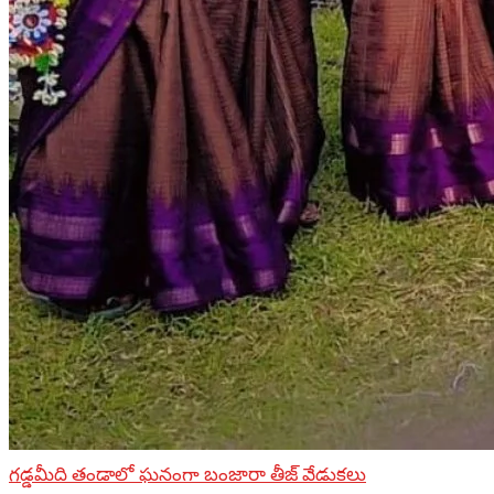
గడ్డమీది తండాలో ఘనంగా బంజారా తీజ్ వేడుకలు