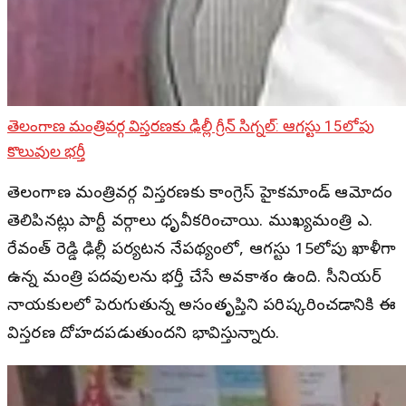
తెలంగాణ మంత్రివర్గ విస్తరణకు ఢిల్లీ గ్రీన్ సిగ్నల్: ఆగస్టు 15లోపు
కొలువుల భర్తీ
తెలంగాణ మంత్రివర్గ విస్తరణకు కాంగ్రెస్ హైకమాండ్ ఆమోదం
తెలిపినట్లు పార్టీ వర్గాలు ధృవీకరించాయి. ముఖ్యమంత్రి ఎ.
రేవంత్ రెడ్డి ఢిల్లీ పర్యటన నేపథ్యంలో, ఆగస్టు 15లోపు ఖాళీగా
ఉన్న మంత్రి పదవులను భర్తీ చేసే అవకాశం ఉంది. సీనియర్
నాయకులలో పెరుగుతున్న అసంతృప్తిని పరిష్కరించడానికి ఈ
విస్తరణ దోహదపడుతుందని భావిస్తున్నారు.