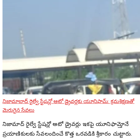
నిజామాబాద్ రైల్వే స్టేషన్లో ఆటో డ్రైవర్లకు యూనిఫామ్: క్రమశిక్షణతో
మెరుగైన సేవలు
నిజామాబాద్ రైల్వే స్టేషన్లో ఆటో డ్రైవర్లు ఇకపై యూనిఫామ్తోనే
ప్రయాణికులకు సేవలందించే కొత్త ఒరవడికి శ్రీకారం చుట్టారు.