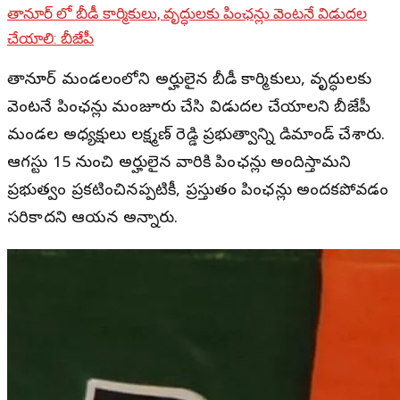
తానూర్ లో బీడీ కార్మికులు, వృద్ధులకు పింఛన్లు వెంటనే విడుదల
చేయాలి: బీజేపీ
తానూర్ మండలంలోని అర్హులైన బీడీ కార్మికులు, వృద్ధులకు
వెంటనే పింఛన్లు మంజూరు చేసి విడుదల చేయాలని బీజేపీ
మండల అధ్యక్షులు లక్ష్మణ్ రెడ్డి ప్రభుత్వాన్ని డిమాండ్ చేశారు.
ఆగస్టు 15 నుంచి అర్హులైన వారికి పింఛన్లు అందిస్తామని
ప్రభుత్వం ప్రకటించినప్పటికీ, ప్రస్తుతం పింఛన్లు అందకపోవడం
సరికాదని ఆయన అన్నారు.