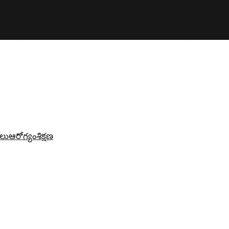
లు
ఆరోగ్యం
శిక్షణ