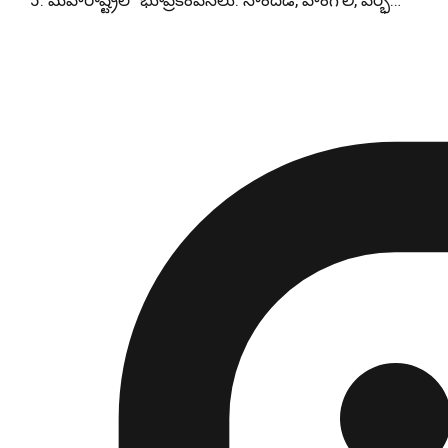
మహారాష్ట్రలో భూప్రకంపనలు: నాందేడ్, హింగోలి, పర్భ…