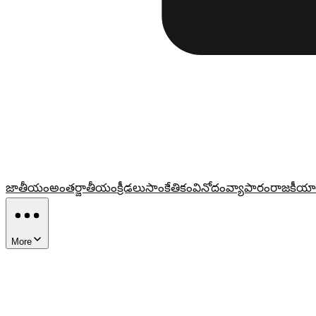
జాతీయం
అంతర్జాతీయం
క్రీడలు
సాంకేతికం
వినోదం
వ్యాపారం
రాజకీయా
More