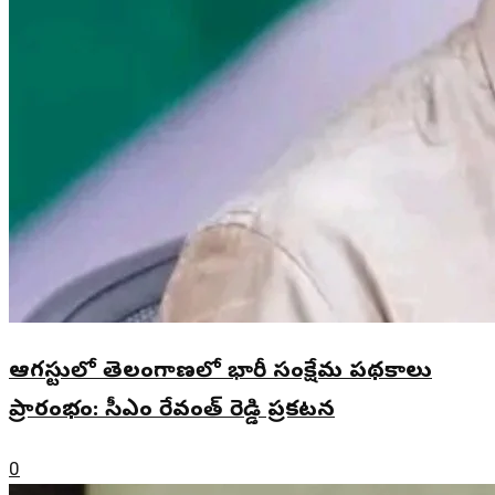
ఆగస్టులో తెలంగాణలో భారీ సంక్షేమ పథకాలు
ప్రారంభం: సీఎం రేవంత్ రెడ్డి ప్రకటన
0