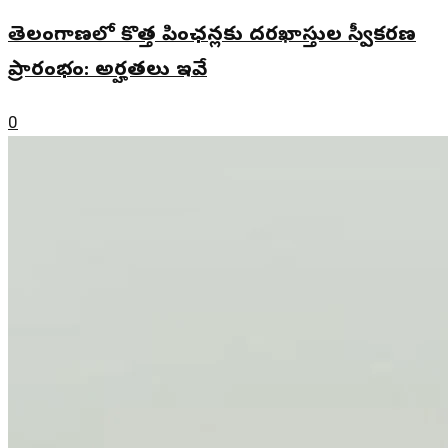
తెలంగాణలో కొత్త పింఛన్లకు దరఖాస్తుల స్వీకరణ
ప్రారంభం: అర్హతలు ఇవే
0