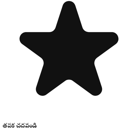
తప్పక చదవండి