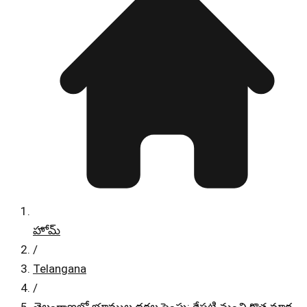
హోమ్
/
Telangana
/