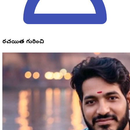
రచయిత గురించి