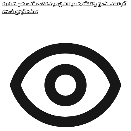
ఝరి బి గ్రామంలో ఇందిరమ్మ ఇళ్ల నిర్మాణ పురోగతిపై భైంసా మార్కెట్
కమిటీ చైర్మన్ సమీక్ష