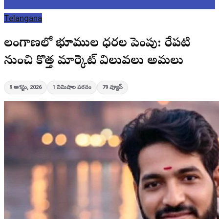
Telangana
తెలంగాణలో భూముల ధరల పెంపు: రేపటి
నుంచి కొత్త మార్కెట్ విలువలు అమలు
9 ఆగస్టు, 2026
1
నిమిషాల పఠనం
79
వ్యూస్