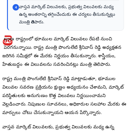
వాస్తవ మార్కెట్ విలువలకు, ప్రభుత్వ విలువలకు మధ్య
4
ఉన్న అంతరాన్ని తగ్గించేందుకు ఈ చర్యలు తీసుకున్నట్లు
మంత్రి తెలిపారు.
తె
లంగాణ రాష్ట్రంలో భూముల మార్కెట్ విలువలు రేపటి నుంచి
పెరగనున్నాయి. రాష్ట్ర మంత్రి పొంగులేటి శ్రీనివాస్ రెడ్డి అధ్యక్షతన
జరిగిన సమీక్షలో ఈ మేరకు నిర్ణయం తీసుకున్నారు. శాస్త్రీయంగా,
హేతుబద్ధంగా ఈ విలువలను సవరించినట్లు మంత్రి తెలిపారు.
రాష్ట్ర మంత్రి పొంగులేటి శ్రీనివాస్ రెడ్డి మాట్లాడుతూ, భూముల
విలువల సవరణ ప్రక్రియను క్షుణ్ణంగా అధ్యయనం చేశామని, మార్కెట్
పరిస్థితులకు అనుగుణంగా కొత్త విలువలు నిర్ణయించామని
వెల్లడించారు. నిపుణుల సూచనలు, అధికారుల సలహాల మేరకు ఈ
మార్పులు చోటు చేసుకున్నాయని ఆయన పేర్కొన్నారు.
వాస్తవ మార్కెట్ విలువలకు, ప్రభుత్వ విలువలకు మధ్య ఉన్న