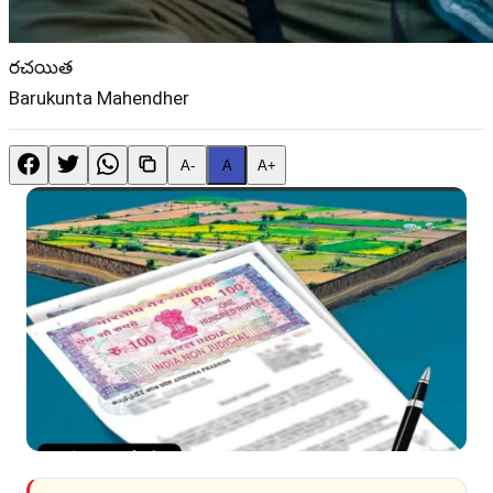
రచయిత
Barukunta Mahendher
A-
A
A+