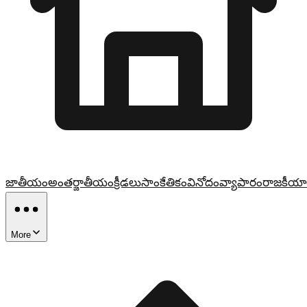
జాతీయం
అంతర్జాతీయం
క్రీడలు
సాంకేతికం
వినోదం
వ్యాపారం
రాజకీయా
More