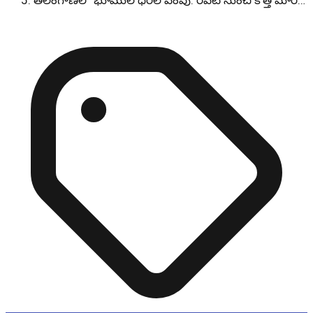
తెలంగాణలో భూముల ధరల పెంపు: రేపటి నుంచి కొత్త మార…