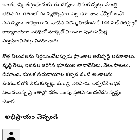
అంతరాన్ని తగ్గించేందుకు ఈ చర్యలు తీసుకున్నట్లు మంత్రి
తెలిపారు. గతంలో ఈ వ్యత్యాసాల వల్ల భూ లావాదేవీల్లో అనేక
సమస్యలు తలెత్తాయని, వాటిని పరిష్కరించేందుకే 144 సబ్‌ రిజిస్ట్రార్
కార్యాలయాల పరిధిలో మార్కెట్ విలువల పునఃసమీక్ష
నిర్వహించినట్లు వివరించారు.
కొత్త విలువలను నిర్ణయించేటప్పుడు ప్రాంతాల అభివృద్ధి అవకాశాలు,
వృద్ధి రేటు, ఇటీవల జరిగిన భూముల లావాదేవీలు, వేలంపాటలు,
డిమాండ్, మౌలిక సదుపాయాల కల్పన వంటి అంశాలను
పరిగణనలోకి తీసుకున్నట్లు మంత్రి తెలిపారు. ఇప్పటికే అధిక
విలువలున్న ప్రాంతాల్లో ధరల పెంపు ప్రతిపాదించలేదని స్పష్టం
చేశారు.
మీ అభిప్రాయం చెప్పండి