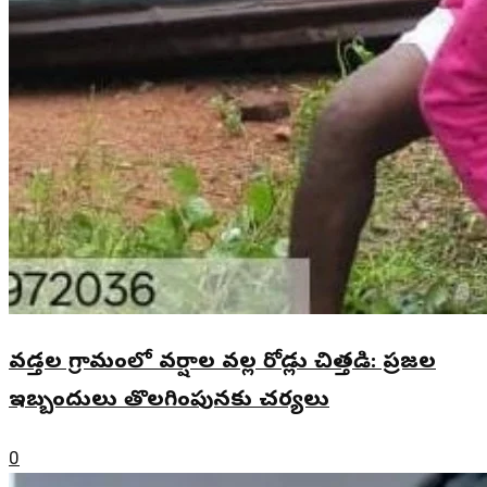
వడ్తల గ్రామంలో వర్షాల వల్ల రోడ్లు చిత్తడి: ప్రజల
ఇబ్బందులు తొలగింపునకు చర్యలు
0