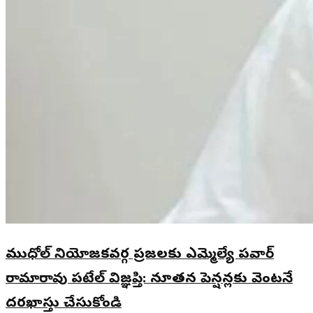
ముధోల్ నియోజకవర్గ ప్రజలకు ఎమ్మెల్యే పవార్
రామారావు పటేల్ విజ్ఞప్తి: నూతన పెన్షన్లకు వెంటనే
దరఖాస్తు చేసుకోండి