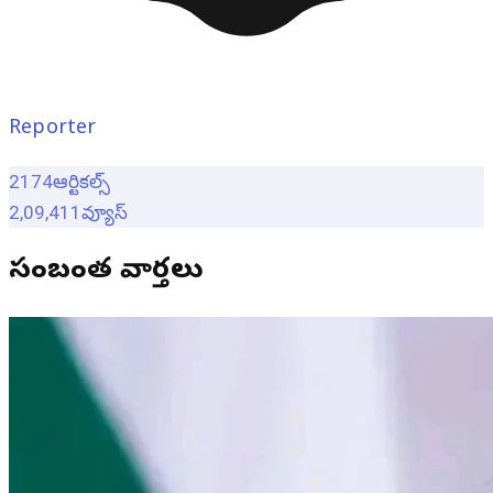
Reporter
2174
ఆర్టికల్స్
2,09,411
వ్యూస్
సంబంధిత వార్తలు