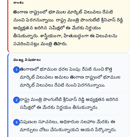
సారాంశం
తెలంగాణ రాష్ట్రంలో భూముల మార్కెట్ విలువలు రేపటి
నుంచి పెరగనున్నాయి. రాష్ట్ర మంత్రి పొంగులేటి శ్రీనివాస్ రెడ్డి
అధ్యక్షతన జరిగిన సమీక్షలో ఈ మేరకు నిర్ణయం
తీసుకున్నారు. శాస్త్రీయంగా, హేతుబద్ధంగా ఈ విలువలను
సవరించినట్లు మంత్రి తెలిపారు.
ముఖ్య విషయాలు
తెలంగాణలో భూముల ధరల పెంపు: రేపటి నుంచి కొత్త
1
మార్కెట్ విలువలు అమలు తెలంగాణ రాష్ట్రంలో భూముల
మార్కెట్ విలువలు రేపటి నుంచి పెరగనున్నాయి.
రాష్ట్ర మంత్రి పొంగులేటి శ్రీనివాస్ రెడ్డి అధ్యక్షతన జరిగిన
2
సమీక్షలో ఈ మేరకు నిర్ణయం తీసుకున్నారు.
నిపుణుల సూచనలు, అధికారుల సలహాల మేరకు ఈ
3
మార్పులు చోటు చేసుకున్నాయని ఆయన పేర్కొన్నారు.