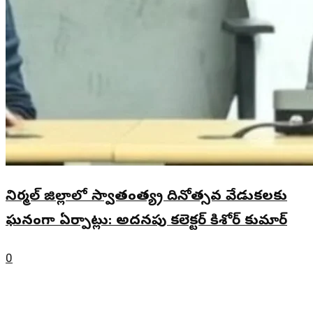
నిర్మల్ జిల్లాలో స్వాతంత్య్ర దినోత్సవ వేడుకలకు
ఘనంగా ఏర్పాట్లు: అదనపు కలెక్టర్ కిశోర్ కుమార్
0