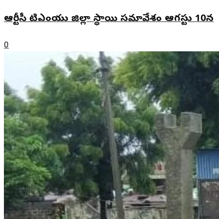
ఆర్టీసీ టిఎంయు జిల్లా స్థాయి సమావేశం ఆగస్టు 10న
0