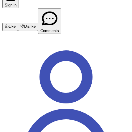
Sign in
👍
Like
👎
Dislike
Comments