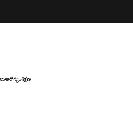
లు
ఆరోగ్యం
శిక్షణ