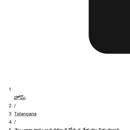
హోమ్
/
Telangana
/