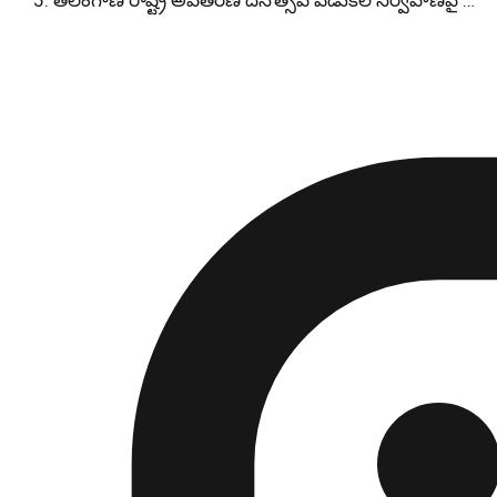
తెలంగాణ రాష్ట్ర అవతరణ దినోత్సవ వేడుకల నిర్వహణపై …