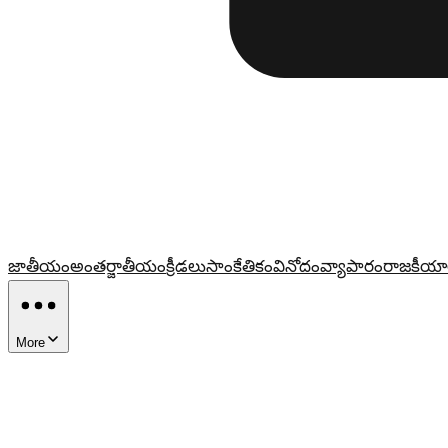
జాతీయం
అంతర్జాతీయం
క్రీడలు
సాంకేతికం
వినోదం
వ్యాపారం
రాజకీయా
More