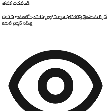
తప్పక చదవండి
ఝరి బి గ్రామంలో ఇందిరమ్మ ఇళ్ల నిర్మాణ పురోగతిపై భైంసా మార్కెట్
కమిటీ చైర్మన్ సమీక్ష