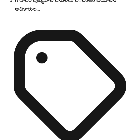
గోదావరి పుష్కరాల పనులను వేగవంతం చేయాలని
అధికారుల…