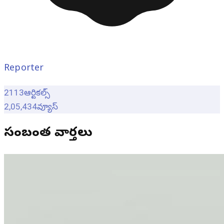
Reporter
2113
ఆర్టికల్స్
2,05,434
వ్యూస్
సంబంధిత వార్తలు