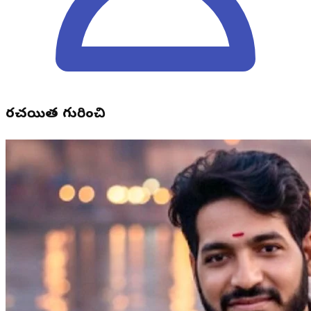
రచయిత గురించి