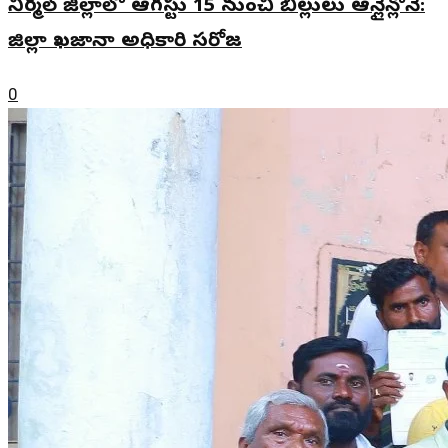
నిర్మల్ జిల్లాలో ఆగస్టు 15 నుంచి బిల్లులు ఆన్లైన్లోనే:
జిల్లా ఖజానా అధికారి సరోజ
0