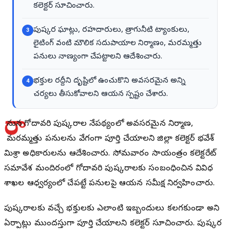
కలెక్టర్ సూచించారు.
పుష్కర ఘాట్లు, రహదారులు, త్రాగునీటి ట్యాంకులు,
3
లైటింగ్ వంటి మౌలిక సదుపాయాల నిర్మాణం, మరమ్మత్తు
పనులు నాణ్యంగా చేపట్టాలని ఆదేశించారు.
భక్తుల రద్దీని దృష్టిలో ఉంచుకొని అవసరమైన అన్ని
4
చర్యలు తీసుకోవాలని ఆయన స్పష్టం చేశారు.
రా
నున్న గోదావరి పుష్కరాల నేపథ్యంలో అవసరమైన నిర్మాణ,
మరమ్మత్తు పనులను వేగంగా పూర్తి చేయాలని జిల్లా కలెక్టర్ భవేశ్
మిశ్రా అధికారులను ఆదేశించారు. సోమవారం సాయంత్రం కలెక్టరేట్
సమావేశ మందిరంలో గోదావరి పుష్కరాలకు సంబంధించిన వివిధ
శాఖల ఆధ్వర్యంలో చేపట్టే పనులపై ఆయన సమీక్ష నిర్వహించారు.
పుష్కరాలకు వచ్చే భక్తులకు ఎలాంటి ఇబ్బందులు కలగకుండా అన్ని
ఏర్పాట్లు ముందస్తుగా పూర్తి చేయాలని కలెక్టర్ సూచించారు. పుష్కర