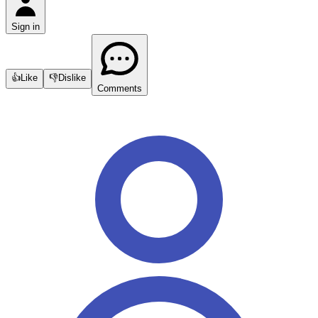
Sign in
👍
Like
👎
Dislike
Comments