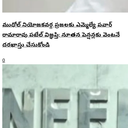
ముధోల్ నియోజకవర్గ ప్రజలకు ఎమ్మెల్యే పవార్
రామారావు పటేల్ విజ్ఞప్తి: నూతన పెన్షన్లకు వెంటనే
దరఖాస్తు చేసుకోండి
0