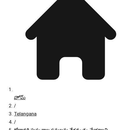
హోమ్
/
Telangana
/