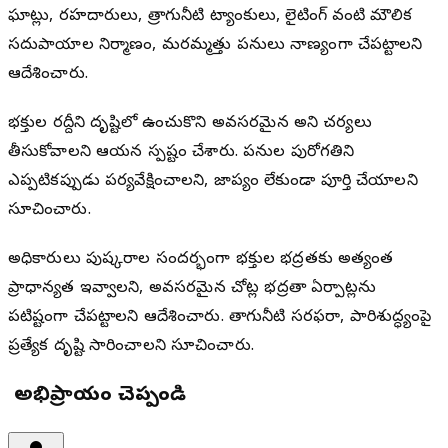
ఘాట్లు, రహదారులు, త్రాగునీటి ట్యాంకులు, లైటింగ్ వంటి మౌలిక
సదుపాయాల నిర్మాణం, మరమ్మత్తు పనులు నాణ్యంగా చేపట్టాలని
ఆదేశించారు.
భక్తుల రద్దీని దృష్టిలో ఉంచుకొని అవసరమైన అన్ని చర్యలు
తీసుకోవాలని ఆయన స్పష్టం చేశారు. పనుల పురోగతిని
ఎప్పటికప్పుడు పర్యవేక్షించాలని, జాప్యం లేకుండా పూర్తి చేయాలని
సూచించారు.
అధికారులు పుష్కరాల సందర్భంగా భక్తుల భద్రతకు అత్యంత
ప్రాధాన్యత ఇవ్వాలని, అవసరమైన చోట్ల భద్రతా ఏర్పాట్లను
పటిష్టంగా చేపట్టాలని ఆదేశించారు. తాగునీటి సరఫరా, పారిశుద్ధ్యంపై
ప్రత్యేక దృష్టి సారించాలని సూచించారు.
మీ అభిప్రాయం చెప్పండి