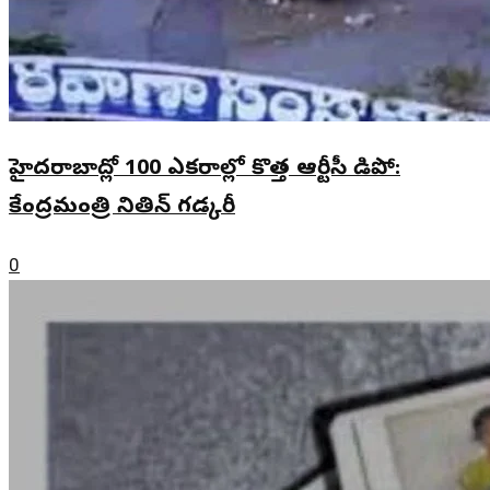
హైదరాబాద్లో 100 ఎకరాల్లో కొత్త ఆర్టీసీ డిపో:
కేంద్రమంత్రి నితిన్ గడ్కరీ
0