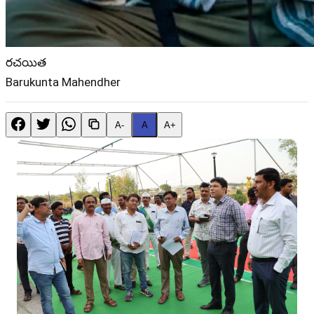
రచయిత
Barukunta Mahendher
A-
A
A+