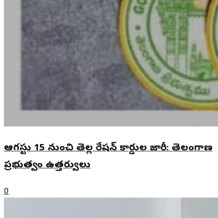
ఆగస్టు 15 నుంచి తెల్ల రేషన్ కార్డుల జారీ: తెలంగాణ
ప్రభుత్వం ఉత్తర్వులు
0