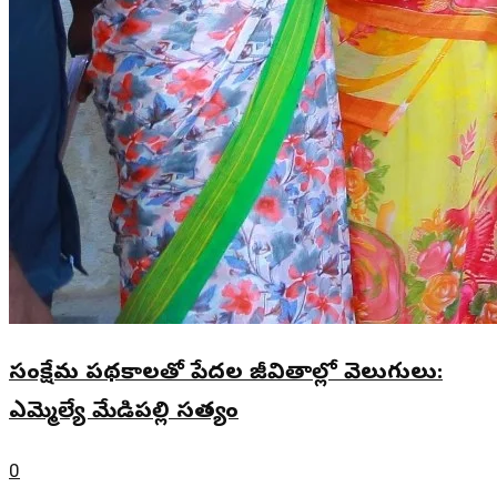
సంక్షేమ పథకాలతో పేదల జీవితాల్లో వెలుగులు:
ఎమ్మెల్యే మేడిపల్లి సత్యం
0