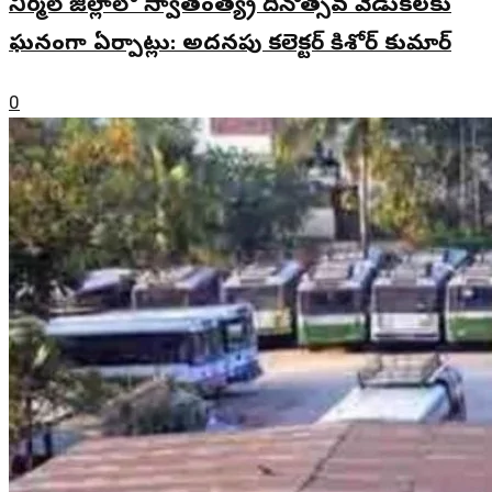
నిర్మల్ జిల్లాలో స్వాతంత్య్ర దినోత్సవ వేడుకలకు
ఘనంగా ఏర్పాట్లు: అదనపు కలెక్టర్ కిశోర్ కుమార్
0