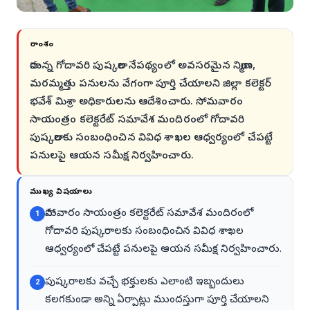
సారాంశం
రానున్న గోదావరి పుష్కరాల నేపథ్యంలో అవసరమైన నిర్మాణ,
మరమ్మత్తు పనులను వేగంగా పూర్తి చేయాలని జిల్లా కలెక్టర్
భవేశ్ మిశ్రా అధికారులను ఆదేశించారు. సోమవారం
సాయంత్రం కలెక్టరేట్ సమావేశ మందిరంలో గోదావరి
పుష్కరాలకు సంబంధించిన వివిధ శాఖల ఆధ్వర్యంలో చేపట్టే
పనులపై ఆయన సమీక్ష నిర్వహించారు.
ముఖ్య విషయాలు
సోమవారం సాయంత్రం కలెక్టరేట్ సమావేశ మందిరంలో
1
గోదావరి పుష్కరాలకు సంబంధించిన వివిధ శాఖల
ఆధ్వర్యంలో చేపట్టే పనులపై ఆయన సమీక్ష నిర్వహించారు.
పుష్కరాలకు వచ్చే భక్తులకు ఎలాంటి ఇబ్బందులు
2
కలగకుండా అన్ని ఏర్పాట్లు ముందస్తుగా పూర్తి చేయాలని