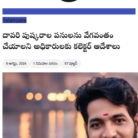
Telangana
గోదావరి పుష్కరాల పనులను వేగవంతం
చేయాలని అధికారులకు కలెక్టర్ ఆదేశాలు
8 ఆగస్టు, 2026
1
నిమిషాల పఠనం
87
వ్యూస్