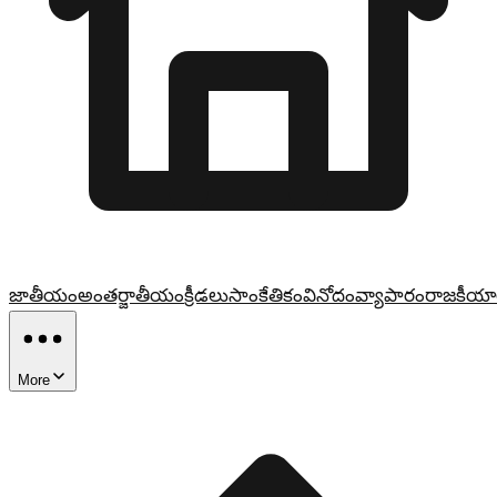
జాతీయం
అంతర్జాతీయం
క్రీడలు
సాంకేతికం
వినోదం
వ్యాపారం
రాజకీయా
More