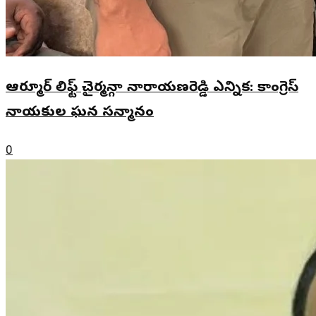
ఆర్మూర్ లిఫ్ట్ చైర్మన్గా నారాయణరెడ్డి ఎన్నిక: కాంగ్రెస్
నాయకుల ఘన సన్మానం
0