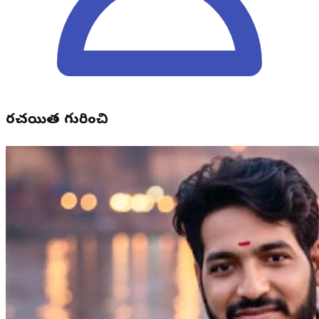
రచయిత గురించి