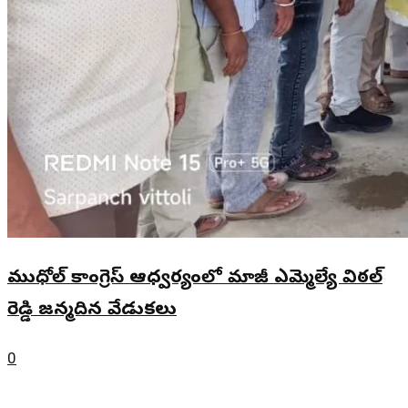
ముధోల్ కాంగ్రెస్ ఆధ్వర్యంలో మాజీ ఎమ్మెల్యే విఠల్
రెడ్డి జన్మదిన వేడుకలు
0