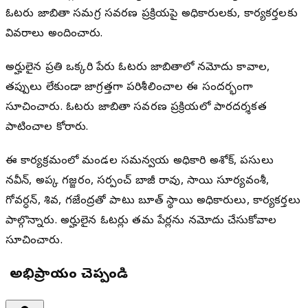
ఓటరు జాబితా సమగ్ర సవరణ ప్రక్రియపై అధికారులకు, కార్యకర్తలకు
వివరాలు అందించారు.
అర్హులైన ప్రతి ఒక్కరి పేరు ఓటరు జాబితాలో నమోదు కావాలని,
తప్పులు లేకుండా జాగ్రత్తగా పరిశీలించాలని ఈ సందర్భంగా
సూచించారు. ఓటరు జాబితా సవరణ ప్రక్రియలో పారదర్శకత
పాటించాలని కోరారు.
ఈ కార్యక్రమంలో మండల సమన్వయ అధికారి అశోక్, పసులు
నవీన్, అప్క గజ్జరం, సర్పంచ్ బాజీ రావు, సాయి సూర్యవంశీ,
గోవర్ధన్, శివ, గజేంద్రతో పాటు బూత్ స్థాయి అధికారులు, కార్యకర్తలు
పాల్గొన్నారు. అర్హులైన ఓటర్లు తమ పేర్లను నమోదు చేసుకోవాలని
సూచించారు.
మీ అభిప్రాయం చెప్పండి