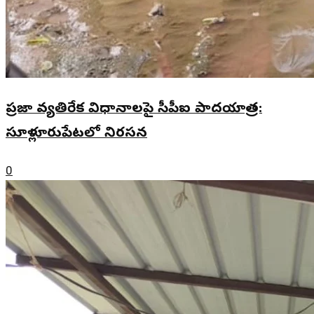
ప్రజా వ్యతిరేక విధానాలపై సీపీఐ పాదయాత్ర:
సూళ్లూరుపేటలో నిరసన
0