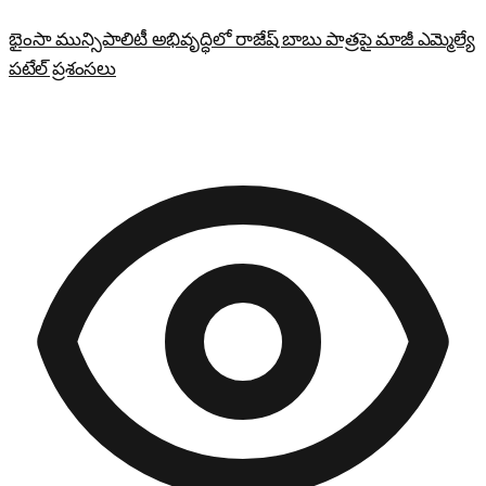
భైంసా మున్సిపాలిటీ అభివృద్ధిలో రాజేష్ బాబు పాత్రపై మాజీ ఎమ్మెల్యే
పటేల్ ప్రశంసలు