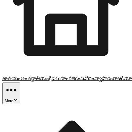
జాతీయం
అంతర్జాతీయం
క్రీడలు
సాంకేతికం
వినోదం
వ్యాపారం
రాజకీయా
More