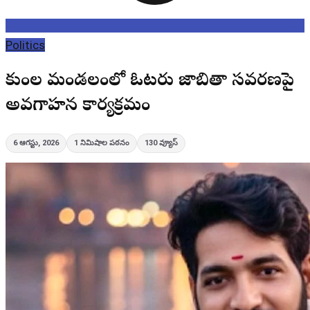
Politics
కుంటాల మండలంలో ఓటరు జాబితా సవరణపై
అవగాహన కార్యక్రమం
6 ఆగస్టు, 2026
1
నిమిషాల పఠనం
130
వ్యూస్