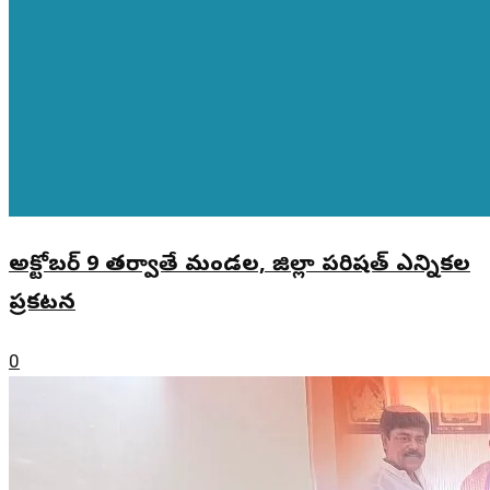
అక్టోబర్ 9 తర్వాతే మండల, జిల్లా పరిషత్ ఎన్నికల
ప్రకటన
0