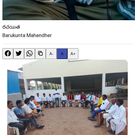
రచయిత
Barukunta Mahendher
A-
A
A+