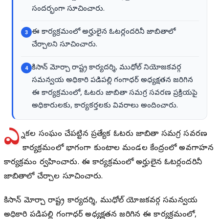
సందర్భంగా సూచించారు.
ఈ కార్యక్రమంలో అర్హులైన ఓటర్లందరినీ జాబితాలో
3
చేర్చాలని సూచించారు.
కిసాన్ మోర్చా రాష్ట్ర కార్యదర్శి, ముధోల్ నియోజకవర్గ
4
సమన్వయ అధికారి పడిపల్లి గంగాధర్ అధ్యక్షతన జరిగిన
ఈ కార్యక్రమంలో, ఓటరు జాబితా సమగ్ర సవరణ ప్రక్రియపై
అధికారులకు, కార్యకర్తలకు వివరాలు అందించారు.
ఎ
న్నికల సంఘం చేపట్టిన ప్రత్యేక ఓటరు జాబితా సమగ్ర సవరణ
కార్యక్రమంలో భాగంగా కుంటాల మండల కేంద్రంలో అవగాహన
కార్యక్రమం నిర్వహించారు. ఈ కార్యక్రమంలో అర్హులైన ఓటర్లందరినీ
జాబితాలో చేర్చాలని సూచించారు.
కిసాన్ మోర్చా రాష్ట్ర కార్యదర్శి, ముధోల్ నియోజకవర్గ సమన్వయ
అధికారి పడిపల్లి గంగాధర్ అధ్యక్షతన జరిగిన ఈ కార్యక్రమంలో,