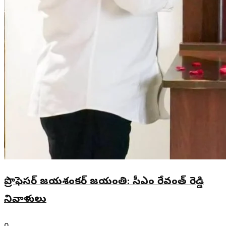
ప్రొఫెసర్ జయశంకర్ జయంతి: సీఎం రేవంత్ రెడ్డి
నివాళులు