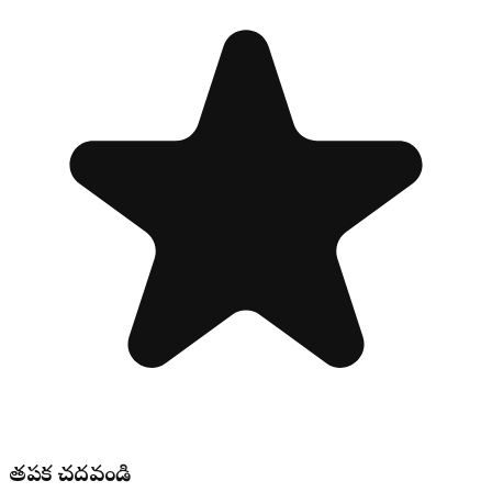
తప్పక చదవండి