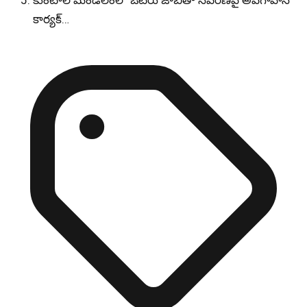
కుంటాల మండలంలో ఓటరు జాబితా సవరణపై అవగాహన
కార్యక్…