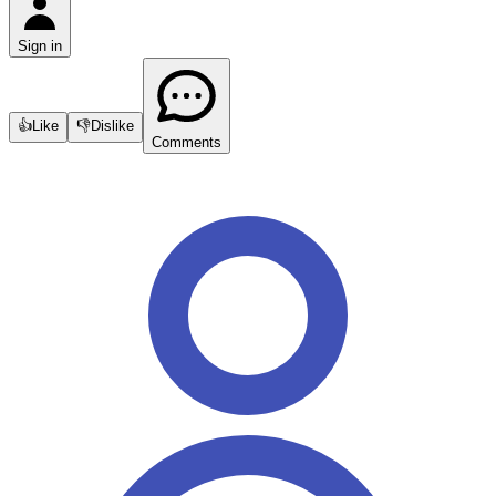
Sign in
👍
Like
👎
Dislike
Comments