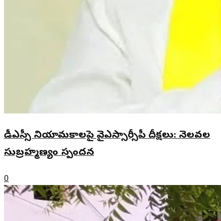
డీఎస్సీ నియామకాలపై వైఎస్సార్సీపీ దీక్షలు: నెలవల
సుబ్రహ్మణ్యం స్పందన
0