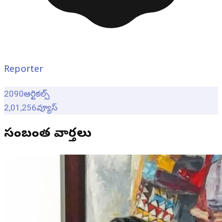
Reporter
2090
ఆర్టికల్స్
2,01,256
వ్యూస్
సంబంధిత వార్తలు