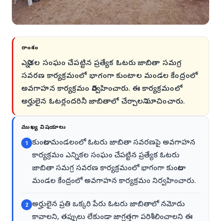
సారాంశం
ఎన్నికల సంఘం చేపట్టిన ప్రత్యేక ఓటరు జాబితా సమగ్ర
సవరణ కార్యక్రమంలో భాగంగా కుంటాల మండల కేంద్రంలో
అవగాహన కార్యక్రమం నిర్వహించారు. ఈ కార్యక్రమంలో
అర్హులైన ఓటర్లందరినీ జాబితాలో చేర్చాలని సూచించారు.
ముఖ్య విషయాలు
కుంటాల మండలంలో ఓటరు జాబితా సవరణపై అవగాహన
1
కార్యక్రమం ఎన్నికల సంఘం చేపట్టిన ప్రత్యేక ఓటరు
జాబితా సమగ్ర సవరణ కార్యక్రమంలో భాగంగా కుంటాల
మండల కేంద్రంలో అవగాహన కార్యక్రమం నిర్వహించారు.
అర్హులైన ప్రతి ఒక్కరి పేరు ఓటరు జాబితాలో నమోదు
2
కావాలని, తప్పులు లేకుండా జాగ్రత్తగా పరిశీలించాలని ఈ