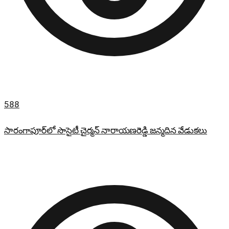
588
సారంగాపూర్‌లో సొసైటీ చైర్మన్ నారాయణరెడ్డి జన్మదిన వేడుకలు