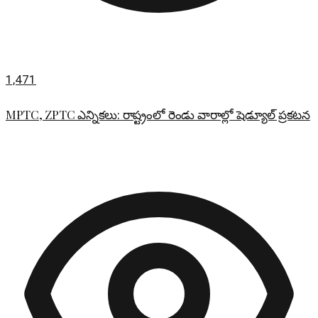
1,471
MPTC, ZPTC ఎన్నికలు: రాష్ట్రంలో రెండు వారాల్లో షెడ్యూల్ ప్రకటన