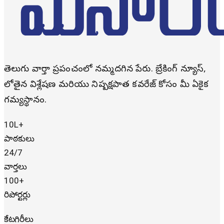
తెలుగు వార్తా ప్రపంచంలో నమ్మదగిన పేరు. బ్రేకింగ్ న్యూస్,
లోతైన విశ్లేషణ మరియు నిష్పక్షపాత కవరేజ్ కోసం మీ ఏకైక
గమ్యస్థానం.
10L+
పాఠకులు
24/7
వార్తలు
100+
రిపోర్టర్లు
కేటగిరీలు