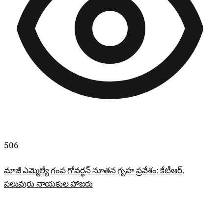
506
మాజీ ఎమ్మెల్యే గంప గోవర్ధన్ నూతన గృహ ప్రవేశం: కేటీఆర్,
పలువురు నాయకుల హాజరు