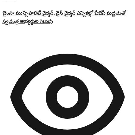
బైంసా మున్సిపాలిటీ చైర్మన్, వైస్ చైర్మన్ ఎన్నికల్లో బీజేపీ మద్దతుతో
స్వతంత్ర అభ్యర్థుల గెలుపు