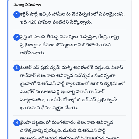
ముఖ్య విషయాలు
కాంగ్రెస్ పార్టీ ఇచ్చిన హామీలను నెరవేర్చడంలో విఫలమైందని,
1
ఇది 420 హామీల వంటిదని పేర్కొన్నారు.
ప్రస్తుత పాలన తీరుపై విమర్శలు గుప్పిస్తూ, కేంద్ర, రాష్ట్ర
2
ప్రభుత్వాలు కేవలం బొమ్మలుగా మిగిలిపోయాయని
ఆరోపించారు.
బి.ఆర్.ఎస్ ప్రభుత్వమే మళ్ళీ అధికారంలోకి వస్తుంది: విలాస్
3
గాదేవార్ తెలంగాణ ఆవిర్భావ దినోత్సవం సందర్భంగా
బైంసాలో బి.ఆర్.ఎస్ పార్టీ కార్యాలయంలో జరిగిన కార్యక్రమంలో
ముధోల్ నియోజకవర్గ ఇంచార్జి విలాస్ గాదేవార్
మాట్లాడుతూ, రాబోయే రోజుల్లో బి.ఆర్.ఎస్ ప్రభుత్వమే
ఖాయమని ధీమా వ్యక్తం చేశారు.
బైంసా పట్టణంలో మంగళవారం తెలంగాణ ఆవిర్భావ
4
దినోత్సవాన్ని పురస్కరించుకుని బి.ఆర్.ఎస్ పార్టీ
కార్యాలయంలో జరిగిన కార్యక్రమంలో నియోజకవర్గ ఇంచార్జి