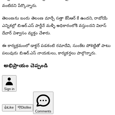
వంటిదని పేర్కొన్నారు.
తెలంగాణను బంగారు తెలంగాణగా మార్చే సత్తా కేసీఆర్ కే ఉందని, రాబోయే
ఎన్నికల్లో బి.ఆర్.ఎస్ పార్టీనే మళ్ళీ అధికారంలోకి వస్తుందని విలాస్
గాదేవార్ విశ్వాసం వ్యక్తం చేశారు.
ఈ కార్యక్రమంలో డాక్టర్ పడకంటి రమాదేవి, సుంకేట పోశెట్టితో పాటు
పలువురు బి.ఆర్.ఎస్ నాయకులు, కార్యకర్తలు పాల్గొన్నారు.
మీ అభిప్రాయం చెప్పండి
Sign in
👍
Like
👎
Dislike
Comments