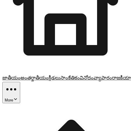
జాతీయం
అంతర్జాతీయం
క్రీడలు
సాంకేతికం
వినోదం
వ్యాపారం
రాజకీయా
More