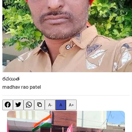
రచయిత
madhav rao patel
A-
A
A+