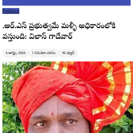
Politics
బి.ఆర్.ఎస్ ప్రభుత్వమే మళ్ళీ అధికారంలోకి
వస్తుంది: విలాస్ గాదేవార్
6 ఆగస్టు, 2026
1
నిమిషాల పఠనం
95
వ్యూస్