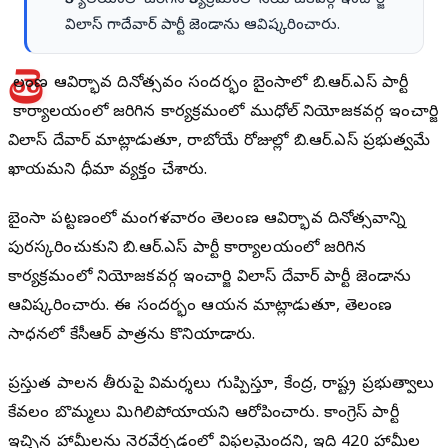
విలాస్ గాదేవార్ పార్టీ జెండాను ఆవిష్కరించారు.
తె
లంగాణ ఆవిర్భావ దినోత్సవం సందర్భంగా బైంసాలో బి.ఆర్.ఎస్ పార్టీ
కార్యాలయంలో జరిగిన కార్యక్రమంలో ముధోల్ నియోజకవర్గ ఇంచార్జి
విలాస్ గాదేవార్ మాట్లాడుతూ, రాబోయే రోజుల్లో బి.ఆర్.ఎస్ ప్రభుత్వమే
ఖాయమని ధీమా వ్యక్తం చేశారు.
బైంసా పట్టణంలో మంగళవారం తెలంగాణ ఆవిర్భావ దినోత్సవాన్ని
పురస్కరించుకుని బి.ఆర్.ఎస్ పార్టీ కార్యాలయంలో జరిగిన
కార్యక్రమంలో నియోజకవర్గ ఇంచార్జి విలాస్ గాదేవార్ పార్టీ జెండాను
ఆవిష్కరించారు. ఈ సందర్భంగా ఆయన మాట్లాడుతూ, తెలంగాణ
సాధనలో కేసీఆర్ పాత్రను కొనియాడారు.
ప్రస్తుత పాలన తీరుపై విమర్శలు గుప్పిస్తూ, కేంద్ర, రాష్ట్ర ప్రభుత్వాలు
కేవలం బొమ్మలుగా మిగిలిపోయాయని ఆరోపించారు. కాంగ్రెస్ పార్టీ
ఇచ్చిన హామీలను నెరవేర్చడంలో విఫలమైందని, ఇది 420 హామీల