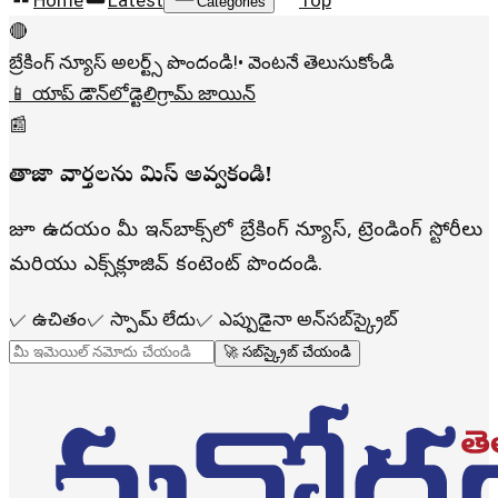
Home
Latest
Top
Categories
🔴
బ్రేకింగ్ న్యూస్ అలర్ట్స్ పొందండి!
• వెంటనే తెలుసుకోండి
📱 యాప్ డౌన్‌లోడ్
టెలిగ్రామ్ జాయిన్
📰
తాజా వార్తలను మిస్ అవ్వకండి!
రోజూ ఉదయం మీ ఇన్‌బాక్స్‌లో బ్రేకింగ్ న్యూస్, ట్రెండింగ్ స్టోరీలు
మరియు ఎక్స్‌క్లూజివ్ కంటెంట్ పొందండి.
✓
ఉచితం
✓
స్పామ్ లేదు
✓
ఎప్పుడైనా అన్‌సబ్‌స్క్రైబ్
🚀 సబ్‌స్క్రైబ్ చేయండి