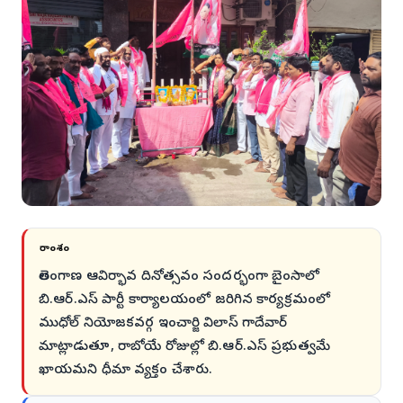
సారాంశం
తెలంగాణ ఆవిర్భావ దినోత్సవం సందర్భంగా బైంసాలో
బి.ఆర్.ఎస్ పార్టీ కార్యాలయంలో జరిగిన కార్యక్రమంలో
ముధోల్ నియోజకవర్గ ఇంచార్జి విలాస్ గాదేవార్
మాట్లాడుతూ, రాబోయే రోజుల్లో బి.ఆర్.ఎస్ ప్రభుత్వమే
ఖాయమని ధీమా వ్యక్తం చేశారు.