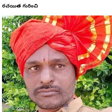
రచయిత గురించి