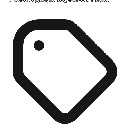
బి.ఆర్.ఎస్ ప్రభుత్వమే మళ్ళీ అధికారంలోకి వస్తుంది…