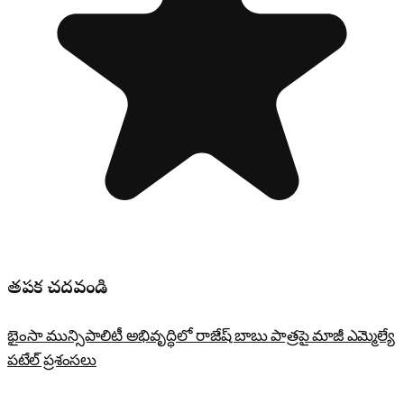
తప్పక చదవండి
భైంసా మున్సిపాలిటీ అభివృద్ధిలో రాజేష్ బాబు పాత్రపై మాజీ ఎమ్మెల్యే
పటేల్ ప్రశంసలు