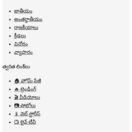
జాతీయం
అంతర్జాతీయం
రాజకీయాలు
క్రీడలు
వినోదం
వ్యాపారం
త్వరిత లింక్‌లు
🏠 హోమ్ పేజీ
🔥 ట్రెండింగ్
🎬 వీడియోలు
📷 ఫోటోలు
📱 వెబ్ స్టోరీస్
📺 లైవ్ టీవీ