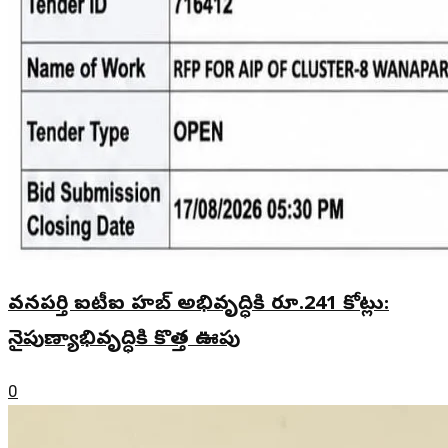
వనపర్తి ఐటీఐ హబ్ అభివృద్ధికి రూ.241 కోట్లు:
నైపుణ్యాభివృద్ధికి కొత్త ఊపు
0