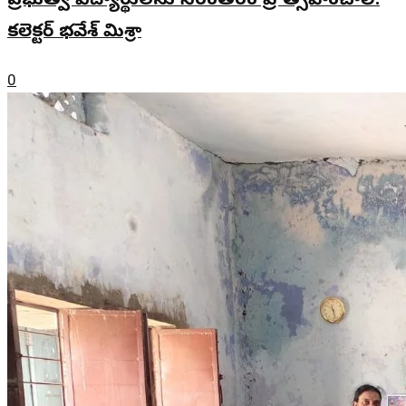
ప్రభుత్వ విద్యార్థులను నిరంతరం ప్రోత్సహించాలి:
కలెక్టర్ భవేశ్ మిశ్రా
0