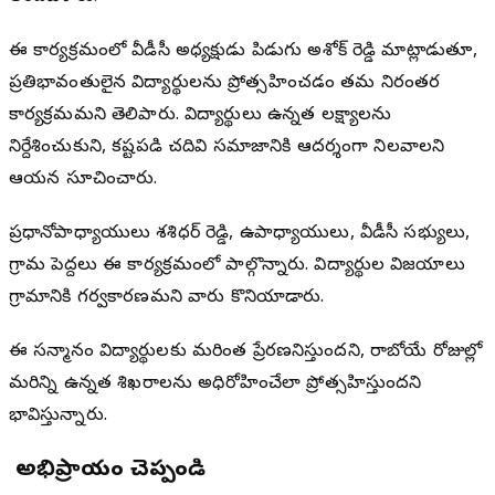
ఈ కార్యక్రమంలో వీడీసీ అధ్యక్షుడు పిడుగు అశోక్ రెడ్డి మాట్లాడుతూ,
ప్రతిభావంతులైన విద్యార్థులను ప్రోత్సహించడం తమ నిరంతర
కార్యక్రమమని తెలిపారు. విద్యార్థులు ఉన్నత లక్ష్యాలను
నిర్దేశించుకుని, కష్టపడి చదివి సమాజానికి ఆదర్శంగా నిలవాలని
ఆయన సూచించారు.
ప్రధానోపాధ్యాయులు శశిధర్ రెడ్డి, ఉపాధ్యాయులు, వీడీసీ సభ్యులు,
గ్రామ పెద్దలు ఈ కార్యక్రమంలో పాల్గొన్నారు. విద్యార్థుల విజయాలు
గ్రామానికి గర్వకారణమని వారు కొనియాడారు.
ఈ సన్మానం విద్యార్థులకు మరింత ప్రేరణనిస్తుందని, రాబోయే రోజుల్లో
మరిన్ని ఉన్నత శిఖరాలను అధిరోహించేలా ప్రోత్సహిస్తుందని
భావిస్తున్నారు.
మీ అభిప్రాయం చెప్పండి