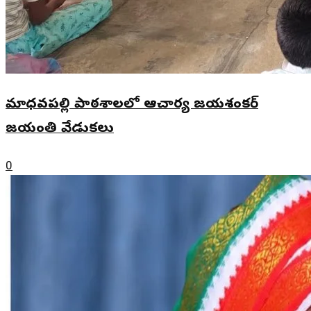
మాధవపల్లి పాఠశాలలో ఆచార్య జయశంకర్
జయంతి వేడుకలు
0