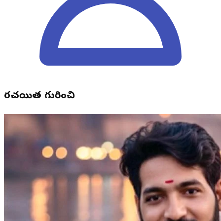
రచయిత గురించి