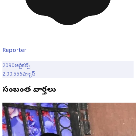
Reporter
2090
ఆర్టికల్స్
2,00,556
వ్యూస్
సంబంధిత వార్తలు