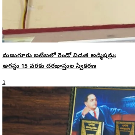
మణుగూరు ఐటీఐలో రెండో విడత అడ్మిషన్లు:
ఆగస్టు 15 వరకు దరఖాస్తుల స్వీకరణ
0