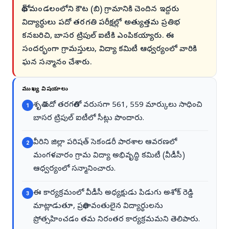
బోథ్ మండలంలోని కౌట (బి) గ్రామానికి చెందిన ఇద్దరు
విద్యార్థులు పదో తరగతి పరీక్షల్లో అత్యుత్తమ ప్రతిభ
కనబరిచి, బాసర ట్రిపుల్ ఐటీకి ఎంపికయ్యారు. ఈ
సందర్భంగా గ్రామస్తులు, విద్యా కమిటీ ఆధ్వర్యంలో వారికి
ఘన సన్మానం చేశారు.
ముఖ్య విషయాలు
శృతి పదో తరగతిలో వరుసగా 561, 559 మార్కులు సాధించి
1
బాసర ట్రిపుల్ ఐటీలో సీట్లు పొందారు.
వీరిని జిల్లా పరిషత్ సెకండరీ పాఠశాల ఆవరణలో
2
మంగళవారం గ్రామ విద్యా అభివృద్ధి కమిటీ (వీడీసీ)
ఆధ్వర్యంలో సన్మానించారు.
ఈ కార్యక్రమంలో వీడీసీ అధ్యక్షుడు పిడుగు అశోక్ రెడ్డి
3
మాట్లాడుతూ, ప్రతిభావంతులైన విద్యార్థులను
ప్రోత్సహించడం తమ నిరంతర కార్యక్రమమని తెలిపారు.