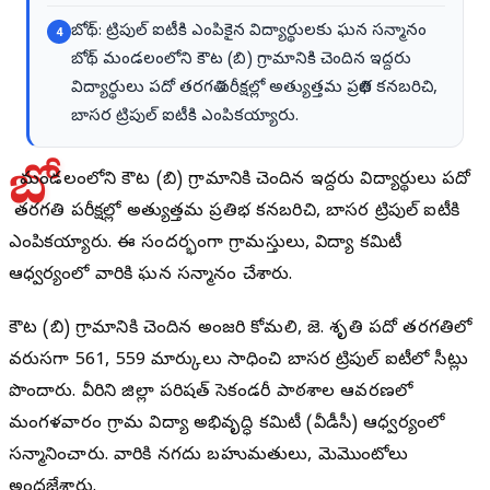
బోథ్: ట్రిపుల్ ఐటీకి ఎంపికైన విద్యార్థులకు ఘన సన్మానం
4
బోథ్ మండలంలోని కౌట (బి) గ్రామానికి చెందిన ఇద్దరు
విద్యార్థులు పదో తరగతి పరీక్షల్లో అత్యుత్తమ ప్రతిభ కనబరిచి,
బాసర ట్రిపుల్ ఐటీకి ఎంపికయ్యారు.
బో
థ్ మండలంలోని కౌట (బి) గ్రామానికి చెందిన ఇద్దరు విద్యార్థులు పదో
తరగతి పరీక్షల్లో అత్యుత్తమ ప్రతిభ కనబరిచి, బాసర ట్రిపుల్ ఐటీకి
ఎంపికయ్యారు. ఈ సందర్భంగా గ్రామస్తులు, విద్యా కమిటీ
ఆధ్వర్యంలో వారికి ఘన సన్మానం చేశారు.
కౌట (బి) గ్రామానికి చెందిన అంజరి కోమలి, జె. శృతి పదో తరగతిలో
వరుసగా 561, 559 మార్కులు సాధించి బాసర ట్రిపుల్ ఐటీలో సీట్లు
పొందారు. వీరిని జిల్లా పరిషత్ సెకండరీ పాఠశాల ఆవరణలో
మంగళవారం గ్రామ విద్యా అభివృద్ధి కమిటీ (వీడీసీ) ఆధ్వర్యంలో
సన్మానించారు. వారికి నగదు బహుమతులు, మెమొంటోలు
అందజేశారు.