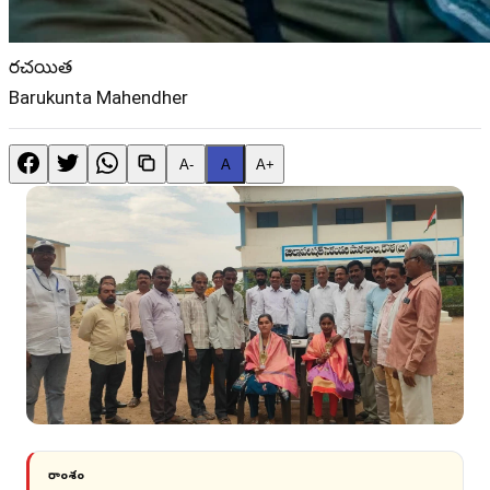
రచయిత
Barukunta Mahendher
A-
A
A+
సారాంశం