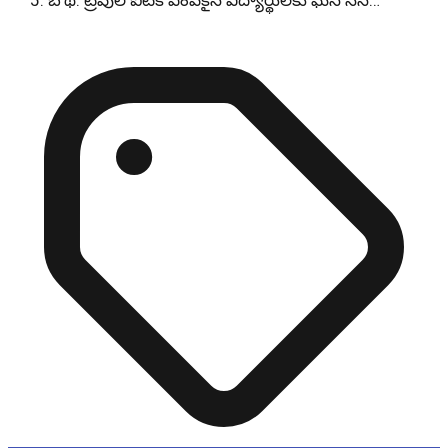
బోథ్: ట్రిపుల్ ఐటీకి ఎంపికైన విద్యార్థులకు ఘన సన…