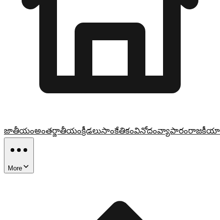
జాతీయం
అంతర్జాతీయం
క్రీడలు
సాంకేతికం
వినోదం
వ్యాపారం
రాజకీయా
More