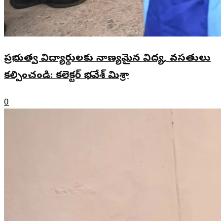
ప్రభుత్వ విద్యార్థులకు నాణ్యమైన విద్య, వసతులు
కల్పించండి: కలెక్టర్ భవేశ్ మిశ్రా
0