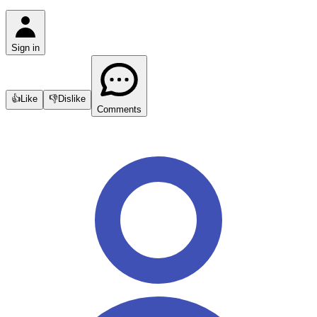
Sign in
👍
Like
👎
Dislike
Comments