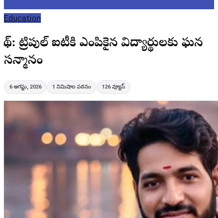
Education
బోథ్: ట్రిపుల్ ఐటీకి ఎంపికైన విద్యార్థులకు ఘన
సన్మానం
6 ఆగస్టు, 2026
1
నిమిషాల పఠనం
126
వ్యూస్