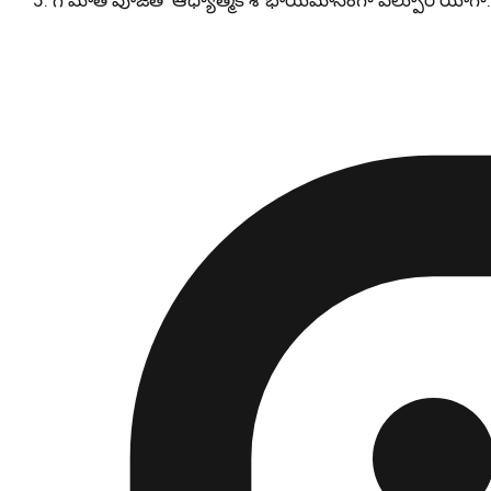
గోమాత పూజతో ఆధ్యాత్మిక శోభాయమానంగా వేల్పూర్ యోగా