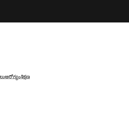
లు
ఆరోగ్యం
శిక్షణ