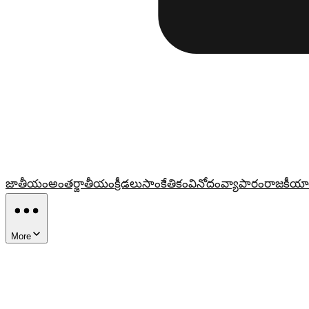
జాతీయం
అంతర్జాతీయం
క్రీడలు
సాంకేతికం
వినోదం
వ్యాపారం
రాజకీయా
More