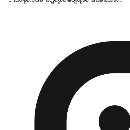
మిర్యాలగూడలో జర్నలిస్టుల ఆధ్వర్యంలో ఉచిత పెరుగన్…