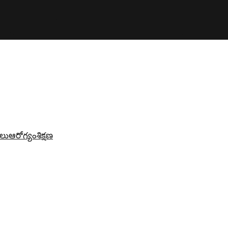
లు
ఆరోగ్యం
శిక్షణ