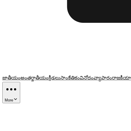
జాతీయం
అంతర్జాతీయం
క్రీడలు
సాంకేతికం
వినోదం
వ్యాపారం
రాజకీయా
More