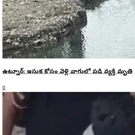
ఉట్నూర్: ఇసుక కోసం వెళ్లి వాగులో పడి వ్యక్తి మృతి
0