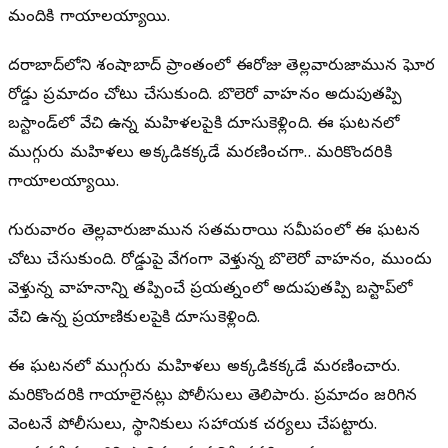
మందికి గాయాలయ్యాయి.
హైదరాబాద్‌లోని శంషాబాద్ ప్రాంతంలో ఈరోజు తెల్లవారుజామున ఘోర
రోడ్డు ప్రమాదం చోటు చేసుకుంది. బొలెరో వాహనం అదుపుతప్పి
బస్టాండ్‌లో వేచి ఉన్న మహిళలపైకి దూసుకెళ్లింది. ఈ ఘటనలో
ముగ్గురు మహిళలు అక్కడికక్కడే మరణించగా.. మరికొందరికి
గాయాలయ్యాయి.
గురువారం తెల్లవారుజామున సతమరాయి సమీపంలో ఈ ఘటన
చోటు చేసుకుంది. రోడ్డుపై వేగంగా వెళ్తున్న బొలెరో వాహనం, ముందు
వెళ్తున్న వాహనాన్ని తప్పించే ప్రయత్నంలో అదుపుతప్పి బస్టాప్‌లో
వేచి ఉన్న ప్రయాణికులపైకి దూసుకెళ్లింది.
ఈ ఘటనలో ముగ్గురు మహిళలు అక్కడికక్కడే మరణించారు.
మరికొందరికి గాయాలైనట్లు పోలీసులు తెలిపారు. ప్రమాదం జరిగిన
వెంటనే పోలీసులు, స్థానికులు సహాయక చర్యలు చేపట్టారు.