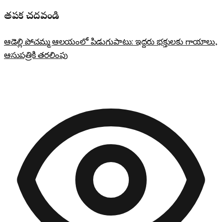
తప్పక చదవండి
ఆడెల్లి పోచమ్మ ఆలయంలో పిడుగుపాటు: ఇద్దరు భక్తులకు గాయాలు,
ఆసుపత్రికి తరలింపు