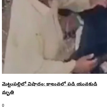
మెట్టుపల్లిలో విషాదం: కాలువలో పడి యువకుడి
మృతి
0