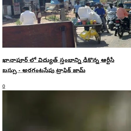
ఖానాపూర్ లో విద్యుత్ స్తంభాన్ని ఢీకొన్న ఆర్టీసీ
బస్సు - అరగంటసేపు ట్రాఫిక్ జామ్
0