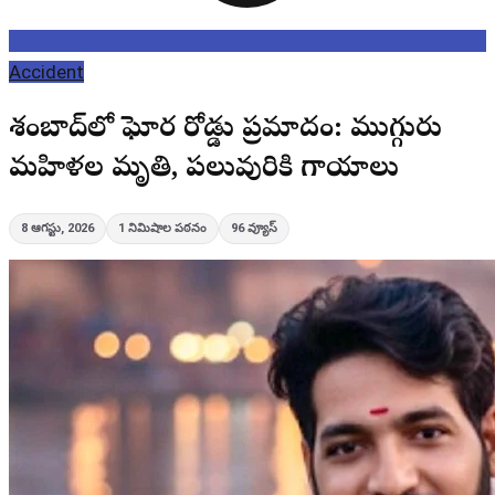
Accident
శంషాబాద్‌లో ఘోర రోడ్డు ప్రమాదం: ముగ్గురు
మహిళల మృతి, పలువురికి గాయాలు
8 ఆగస్టు, 2026
1
నిమిషాల పఠనం
96
వ్యూస్