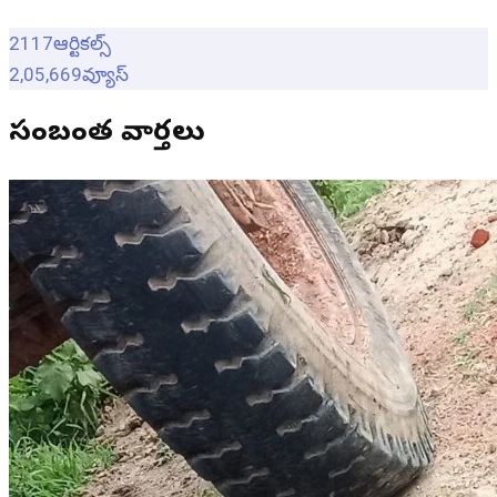
2117
ఆర్టికల్స్
2,05,669
వ్యూస్
సంబంధిత వార్తలు