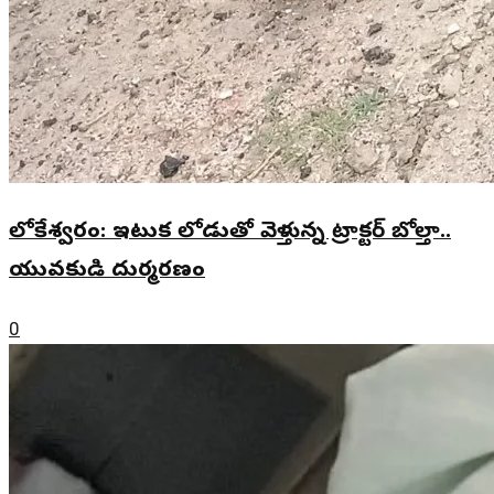
లోకేశ్వరం: ఇటుక లోడుతో వెళ్తున్న ట్రాక్టర్ బోల్తా..
యువకుడి దుర్మరణం
0