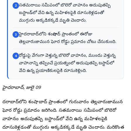
సతమరాయి సమీపంలో బొలెరో వాహనం అదుపుతప్పి
2
బస్టాండ్‌లో వేచి ఉన్న మహిళలపైకి దూసుకెళ్లడంతో
ముగ్గురు అక్కడికక్కడే మృతి చెందారు.
హైదరాబాద్‌లోని శంషాబాద్ ప్రాంతంలో ఈరోజు
3
తెల్లవారుజామున ఘోర రోడ్డు ప్రమాదం చోటు చేసుకుంది.
రోడ్డుపై వేగంగా వెళ్తున్న బొలెరో వాహనం, ముందు వెళ్తున్న
4
వాహనాన్ని తప్పించే ప్రయత్నంలో అదుపుతప్పి బస్టాప్‌లో
వేచి ఉన్న ప్రయాణికులపైకి దూసుకెళ్లింది.
హైదరాబాద్, జులై 09
హైదరాబాద్‌లోని శంషాబాద్ ప్రాంతంలో గురువారం తెల్లవారుజామున
ఘోర రోడ్డు ప్రమాదం జరిగింది. సతమరాయి సమీపంలో బొలెరో
వాహనం అదుపుతప్పి బస్టాండ్‌లో వేచి ఉన్న మహిళలపైకి
దూసుకెళ్లడంతో ముగ్గురు అక్కడికక్కడే మృతి చెందారు. మరికొంత