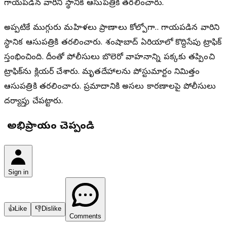
గాయపడిన వారిని స్థానిక ఆసుపత్రికి తరలించారు.
అప్పటికే ముగ్గురు మహిళలు ప్రాణాలు కోల్పోగా.. గాయపడిన వారిని
స్థానిక ఆసుపత్రికి తరలించారు. శంషాబాద్ ఏరియాలో కొద్దిసేపు ట్రాఫిక్
స్తంభించింది. దీంతో పోలీసులు బొలెరో వాహనాన్ని పక్కకు తప్పించి
ట్రాఫిక్‌ను క్లియర్ చేశారు. మృతదేహాలను పోస్టుమార్టం నిమిత్తం
ఆసుపత్రికి తరలించారు. ప్రమాదానికి అసలు కారణాలపై పోలీసులు
దర్యాప్తు చేపట్టారు.
మీ అభిప్రాయం చెప్పండి
Sign in
👍
Like
👎
Dislike
Comments