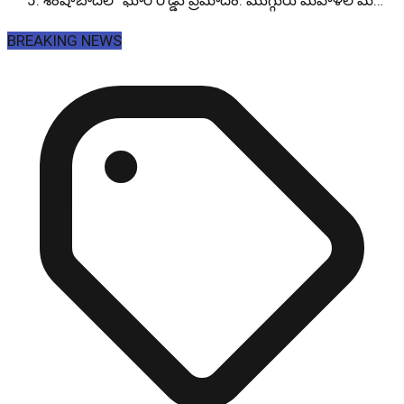
శంషాబాద్‌లో ఘోర రోడ్డు ప్రమాదం: ముగ్గురు మహిళల మ…
BREAKING NEWS