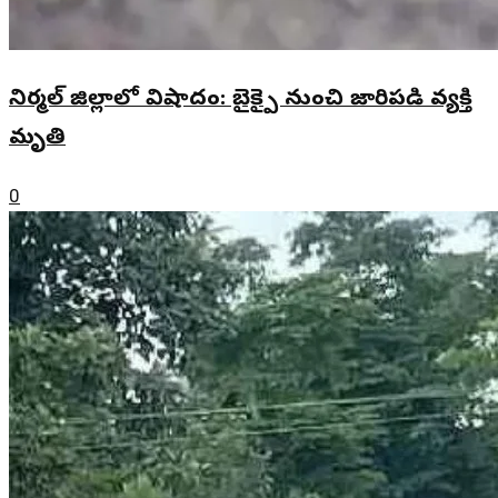
నిర్మల్ జిల్లాలో విషాదం: బైక్పై నుంచి జారిపడి వ్యక్తి
మృతి
0