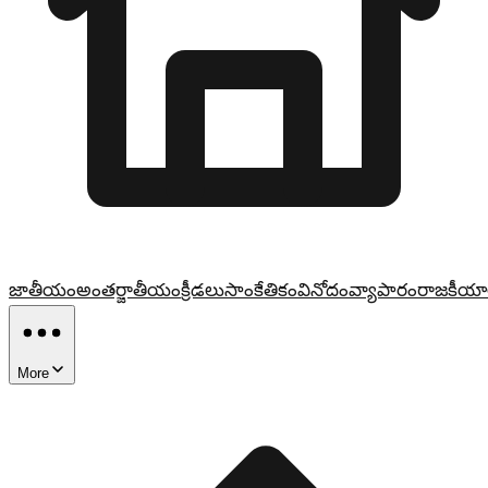
జాతీయం
అంతర్జాతీయం
క్రీడలు
సాంకేతికం
వినోదం
వ్యాపారం
రాజకీయా
More