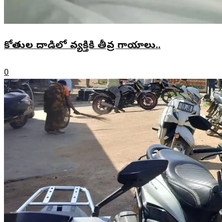
కోతుల దాడిలో వ్యక్తికి తీవ్ర గాయాలు..
0