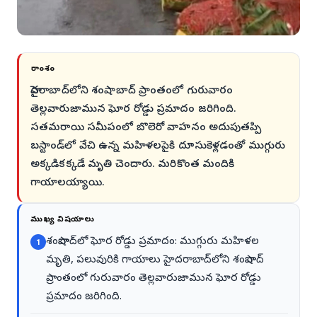
సారాంశం
హైదరాబాద్‌లోని శంషాబాద్ ప్రాంతంలో గురువారం
తెల్లవారుజామున ఘోర రోడ్డు ప్రమాదం జరిగింది.
సతమరాయి సమీపంలో బొలెరో వాహనం అదుపుతప్పి
బస్టాండ్‌లో వేచి ఉన్న మహిళలపైకి దూసుకెళ్లడంతో ముగ్గురు
అక్కడికక్కడే మృతి చెందారు. మరికొంత మందికి
గాయాలయ్యాయి.
ముఖ్య విషయాలు
శంషాబాద్‌లో ఘోర రోడ్డు ప్రమాదం: ముగ్గురు మహిళల
1
మృతి, పలువురికి గాయాలు హైదరాబాద్‌లోని శంషాబాద్
ప్రాంతంలో గురువారం తెల్లవారుజామున ఘోర రోడ్డు
ప్రమాదం జరిగింది.