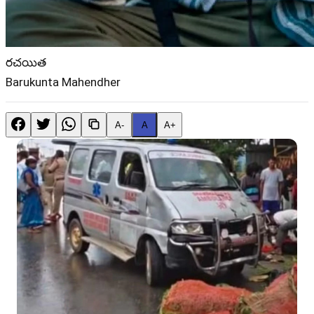
రచయిత
Barukunta Mahendher
A-
A
A+