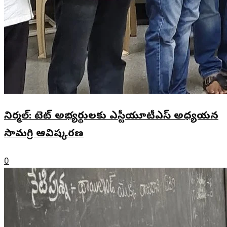
నిర్మల్: టెట్ అభ్యర్థులకు ఎస్టీయూటీఎస్ అధ్యయన
సామగ్రి ఆవిష్కరణ
0