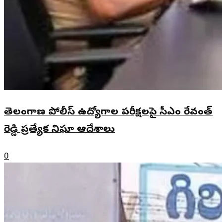
తెలంగాణ పోలీస్ ఉద్యోగాల పరీక్షలపై సీఎం రేవంత్
రెడ్డి ప్రత్యేక నిఘా ఆదేశాలు
0