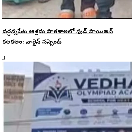
వర్ధన్నపేట ఆశ్రమ పాఠశాలలో ఫుడ్ పాయిజన్
కలకలం: వార్డెన్ సస్పెండ్
0