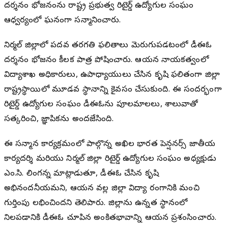
దర్శనం భోజనంను రాష్ట్ర ప్రభుత్వ రిటైర్డ్ ఉద్యోగుల సంఘం
ఆధ్వర్యంలో ఘనంగా సన్మానించారు.
నిర్మల్ జిల్లాలో పదవ తరగతి ఫలితాలు మెరుగుపడటంలో డీఈఓ
దర్శనం భోజనం కీలక పాత్ర పోషించారు. ఆయన నాయకత్వంలో
విద్యాశాఖ అధికారులు, ఉపాధ్యాయులు చేసిన కృషి ఫలితంగా జిల్లా
రాష్ట్రస్థాయిలో మూడవ స్థానాన్ని కైవసం చేసుకుంది. ఈ సందర్భంగా
రిటైర్డ్ ఉద్యోగుల సంఘం డీఈఓను పూలమాలలు, శాలువాతో
సత్కరించి, జ్ఞాపికను అందజేసింది.
ఈ సన్మాన కార్యక్రమంలో పాల్గొన్న అఖిల భారత పెన్షనర్స్ జాతీయ
కార్యదర్శి మరియు నిర్మల్ జిల్లా రిటైర్డ్ ఉద్యోగుల సంఘం అధ్యక్షుడు
ఎం.సి. లింగన్న మాట్లాడుతూ, డీఈఓ చేసిన కృషి
అభినందనీయమని, ఆయన వల్ల జిల్లా విద్యా రంగానికి మంచి
గుర్తింపు లభించిందని తెలిపారు. జిల్లాను ఉన్నత స్థానంలో
నిలపడానికి డీఈఓ చూపిన అంకితభావాన్ని ఆయన ప్రశంసించారు.