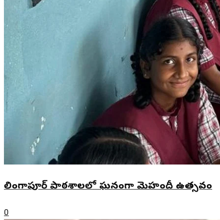
లింగాపూర్ పాఠశాలలో ఘనంగా మెహందీ ఉత్సవం
0