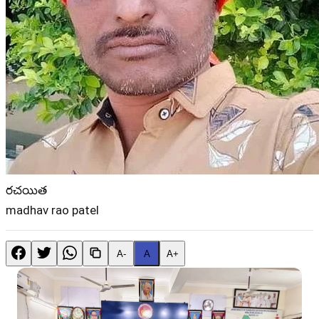
రచయిత
madhav rao patel
A-
A
A+