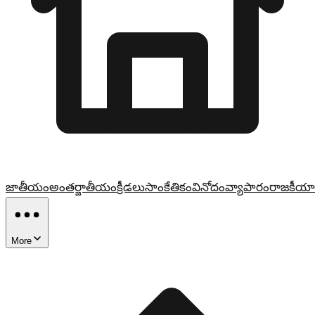
జాతీయం
అంతర్జాతీయం
క్రీడలు
సాంకేతికం
వినోదం
వ్యాపారం
రాజకీయా
More