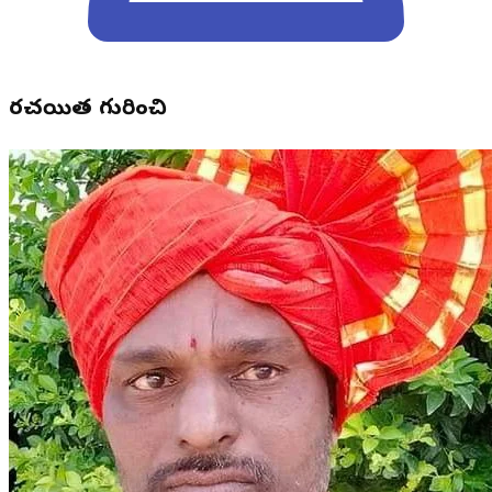
రచయిత గురించి