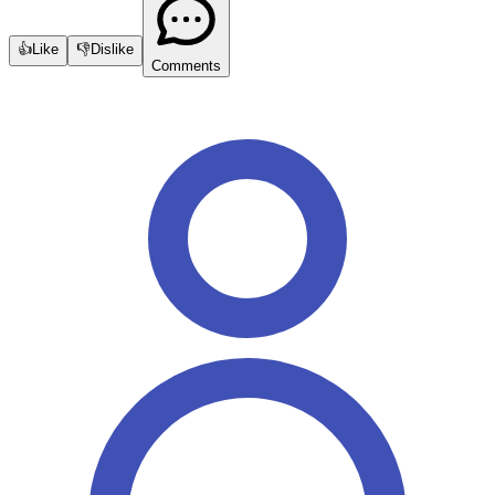
👍
Like
👎
Dislike
Comments