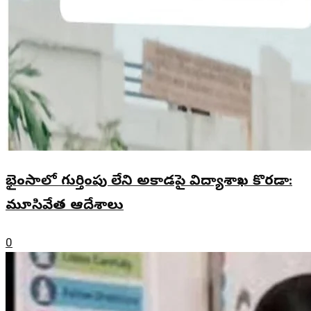
భైంసాలో గుర్తింపు లేని అకాడమీపై విద్యాశాఖ కొరడా:
మూసివేత ఆదేశాలు
0