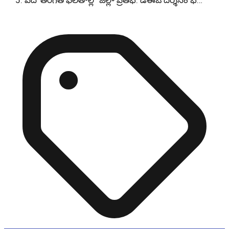
పదో తరగతి ఫలితాల్లో జిల్లా ప్రతిభ: డీఈఓ దర్శనం భ…