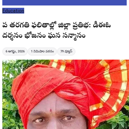
Education
పదో తరగతి ఫలితాల్లో జిల్లా ప్రతిభ: డీఈఓ
దర్శనం భోజనం ఘన సన్మానం
6 ఆగస్టు, 2026
1
నిమిషాల పఠనం
79
వ్యూస్