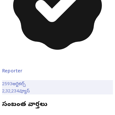
Reporter
2593
ఆర్టికల్స్
2,32,234
వ్యూస్
సంబంధిత వార్తలు