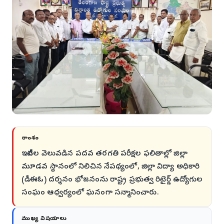
సారాంశం
ఇటీవల వెలువడిన పదవ తరగతి పరీక్షల ఫలితాల్లో జిల్లా
మూడవ స్థానంలో నిలిచిన నేపథ్యంలో, జిల్లా విద్యా అధికారి
(డీఈఓ) దర్శనం భోజనంను రాష్ట్ర ప్రభుత్వ రిటైర్డ్ ఉద్యోగుల
సంఘం ఆధ్వర్యంలో ఘనంగా సన్మానించారు.
ముఖ్య విషయాలు