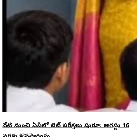
నేటి నుంచి ఏపీలో టెట్ పరీక్షలు షురూ: ఆగస్టు 16
వరకు కొనసాగింపు