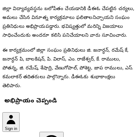
జిల్లా విద్యావ్యవస్థను బలోపేతం చేయడానికి డీఈఓ చేపట్టిన చర్యలు,
అమలు చేసిన వినూత్న కార్యక్రమాలు ఫలితాలనిచ్చాయని సంఘం
ప్రతినిధులు అభిప్రాయపడ్డారు. భవిష్యత్తులో మరిన్ని విజయాలు
సాధించేందుకు అందరూ కలిసి పనిచేయాలని వారు సూచించారు.
ఈ కార్యక్రమంలో జిల్లా సంఘం ప్రతినిధులు జి. జనార్ధన్, రమేష్ కే,
జనార్ధన్ పి, బాలకిషన్, పి. విలాస్, ఎం. రాజేశ్వర్, కే. రాములు,
పోతన్న, జి. రమేష్, శేషాద్రి, వేణుగోపాల్, పోశెట్ట, జాప రాములు, ఎస్.
కమలాకర్ తదితరులు పాల్గొన్నారు. డీఈఓకు శుభాకాంక్షలు
తెలిపారు.
మీ అభిప్రాయం చెప్పండి
Sign in