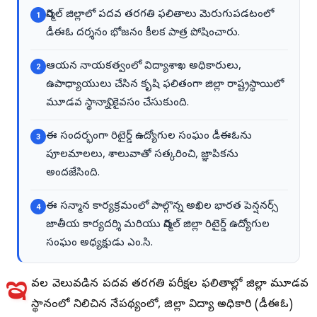
నిర్మల్ జిల్లాలో పదవ తరగతి ఫలితాలు మెరుగుపడటంలో
1
డీఈఓ దర్శనం భోజనం కీలక పాత్ర పోషించారు.
ఆయన నాయకత్వంలో విద్యాశాఖ అధికారులు,
2
ఉపాధ్యాయులు చేసిన కృషి ఫలితంగా జిల్లా రాష్ట్రస్థాయిలో
మూడవ స్థానాన్ని కైవసం చేసుకుంది.
ఈ సందర్భంగా రిటైర్డ్ ఉద్యోగుల సంఘం డీఈఓను
3
పూలమాలలు, శాలువాతో సత్కరించి, జ్ఞాపికను
అందజేసింది.
ఈ సన్మాన కార్యక్రమంలో పాల్గొన్న అఖిల భారత పెన్షనర్స్
4
జాతీయ కార్యదర్శి మరియు నిర్మల్ జిల్లా రిటైర్డ్ ఉద్యోగుల
సంఘం అధ్యక్షుడు ఎం.సి.
ఇ
టీవల వెలువడిన పదవ తరగతి పరీక్షల ఫలితాల్లో జిల్లా మూడవ
స్థానంలో నిలిచిన నేపథ్యంలో, జిల్లా విద్యా అధికారి (డీఈఓ)