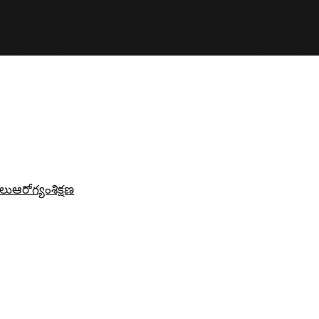
లు
ఆరోగ్యం
శిక్షణ