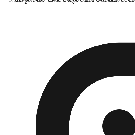
మిర్యాలగూడలో మానవ హక్కుల సంఘం నాయకుడిని పరామర్