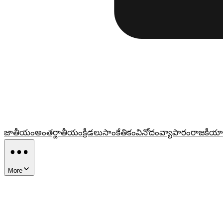
జాతీయం
అంతర్జాతీయం
క్రీడలు
సాంకేతికం
వినోదం
వ్యాపారం
రాజకీయా
More