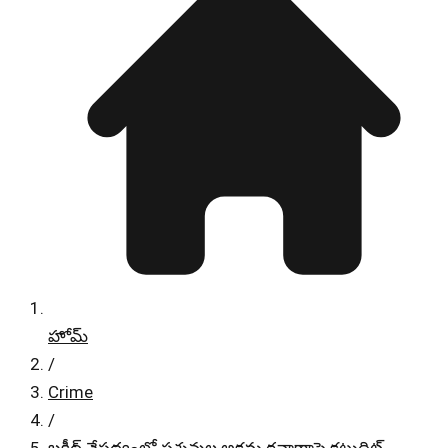
హోమ్
/
Crime
/