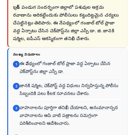
బక్రీద్ పండుగ సందర్భంగా జిల్లాలో పశువుల అక్రమ
రవాణాను అరికట్టేందుకు పోలీసులు కట్టుదిట్టమైన చర్యలు
చేపట్టినట్లు తెలిపారు. ఈ నేపథ్యంలో గంజాల్ టోల్ ప్లాజా
వద్ద ఏర్పాటు చేసిన చెక్‌పోస్ట్‌ను జిల్లా ఎస్పీ డా. జి. జానకి
షర్మిల, ఐపీఎస్ ఆకస్మికంగా తనిఖీ చేశారు.
ముఖ్య విషయాలు
ఈ నేపథ్యంలో గంజాల్ టోల్ ప్లాజా వద్ద ఏర్పాటు చేసిన
1
చెక్‌పోస్ట్‌ను జిల్లా ఎస్పీ డా.
జానకి షర్మిల, చెక్‌పోస్ట్ వద్ద విధులు నిర్వహిస్తున్న పోలీసు
2
సిబ్బందికి పలు కీలక సూచనలు చేశారు.
వాహనాలను పూర్తిగా తనిఖీ చేయాలని, అనుమానాస్పద
3
వాహనాలను ఆపి వాటి పత్రాలను సమగ్రంగా
పరిశీలించాలని ఆదేశించారు.