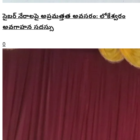
సైబర్ నేరాలపై అప్రమత్తత అవసరం: లోకేశ్వరం
అవగాహన సదస్సు
0