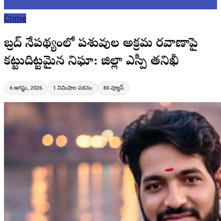
Crime
బక్రీద్ నేపథ్యంలో పశువుల అక్రమ రవాణాపై
కట్టుదిట్టమైన నిఘా: జిల్లా ఎస్పీ తనిఖీ
6 ఆగస్టు, 2026
1
నిమిషాల పఠనం
86
వ్యూస్