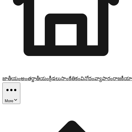
జాతీయం
అంతర్జాతీయం
క్రీడలు
సాంకేతికం
వినోదం
వ్యాపారం
రాజకీయా
More