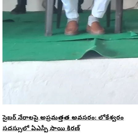
సైబర్ నేరాలపై అప్రమత్తత అవసరం: లోకేశ్వరం
సదస్సులో ఏఎస్పీ సాయి కిరణ్