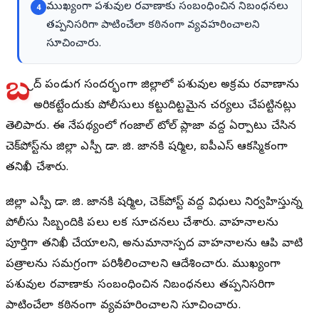
ముఖ్యంగా పశువుల రవాణాకు సంబంధించిన నిబంధనలు
4
తప్పనిసరిగా పాటించేలా కఠినంగా వ్యవహరించాలని
సూచించారు.
బ
క్రీద్ పండుగ సందర్భంగా జిల్లాలో పశువుల అక్రమ రవాణాను
అరికట్టేందుకు పోలీసులు కట్టుదిట్టమైన చర్యలు చేపట్టినట్లు
తెలిపారు. ఈ నేపథ్యంలో గంజాల్ టోల్ ప్లాజా వద్ద ఏర్పాటు చేసిన
చెక్‌పోస్ట్‌ను జిల్లా ఎస్పీ డా. జి. జానకి షర్మిల, ఐపీఎస్ ఆకస్మికంగా
తనిఖీ చేశారు.
జిల్లా ఎస్పీ డా. జి. జానకి షర్మిల, చెక్‌పోస్ట్ వద్ద విధులు నిర్వహిస్తున్న
పోలీసు సిబ్బందికి పలు కీలక సూచనలు చేశారు. వాహనాలను
పూర్తిగా తనిఖీ చేయాలని, అనుమానాస్పద వాహనాలను ఆపి వాటి
పత్రాలను సమగ్రంగా పరిశీలించాలని ఆదేశించారు. ముఖ్యంగా
పశువుల రవాణాకు సంబంధించిన నిబంధనలు తప్పనిసరిగా
పాటించేలా కఠినంగా వ్యవహరించాలని సూచించారు.