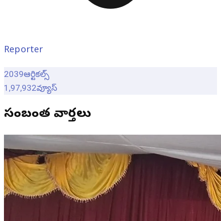
Reporter
2039
ఆర్టికల్స్
1,97,932
వ్యూస్
సంబంధిత వార్తలు