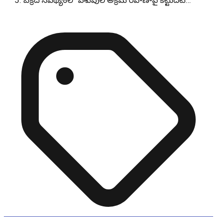
బక్రీద్ నేపథ్యంలో పశువుల అక్రమ రవాణాపై కట్టుదిట్…