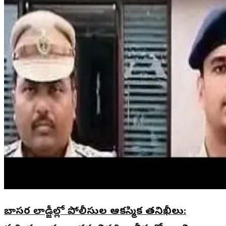
బాసర లాడ్జీల్లో పోలీసుల ఆకస్మిక తనిఖీలు: