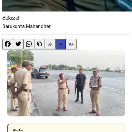
రచయిత
Barukunta Mahendher
A-
A
A+
సారాంశం