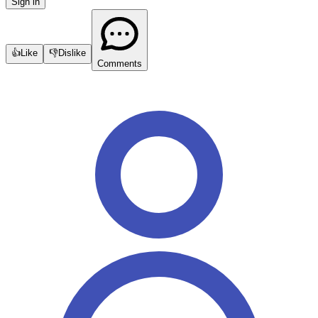
Sign in
👍
Like
👎
Dislike
Comments