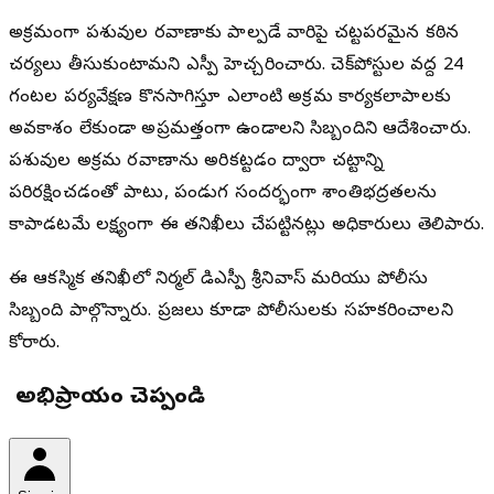
అక్రమంగా పశువుల రవాణాకు పాల్పడే వారిపై చట్టపరమైన కఠిన
చర్యలు తీసుకుంటామని ఎస్పీ హెచ్చరించారు. చెక్‌పోస్టుల వద్ద 24
గంటల పర్యవేక్షణ కొనసాగిస్తూ ఎలాంటి అక్రమ కార్యకలాపాలకు
అవకాశం లేకుండా అప్రమత్తంగా ఉండాలని సిబ్బందిని ఆదేశించారు.
పశువుల అక్రమ రవాణాను అరికట్టడం ద్వారా చట్టాన్ని
పరిరక్షించడంతో పాటు, పండుగ సందర్భంగా శాంతిభద్రతలను
కాపాడటమే లక్ష్యంగా ఈ తనిఖీలు చేపట్టినట్లు అధికారులు తెలిపారు.
ఈ ఆకస్మిక తనిఖీలో నిర్మల్ డిఎస్పీ శ్రీనివాస్ మరియు పోలీసు
సిబ్బంది పాల్గొన్నారు. ప్రజలు కూడా పోలీసులకు సహకరించాలని
కోరారు.
మీ అభిప్రాయం చెప్పండి