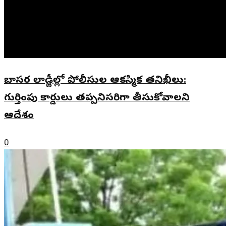
బాసర లాడ్జీల్లో పోలీసుల ఆకస్మిక తనిఖీలు:
గుర్తింపు కార్డులు తప్పనిసరిగా తీసుకోవాలని
ఆదేశం
0