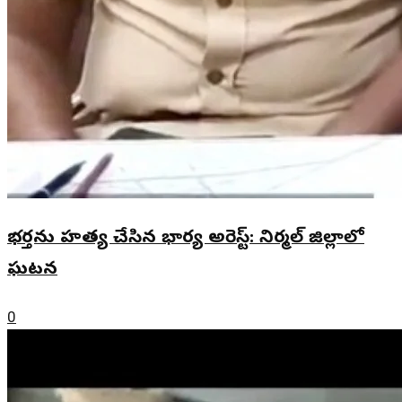
భర్తను హత్య చేసిన భార్య అరెస్ట్: నిర్మల్ జిల్లాలో
ఘటన
0