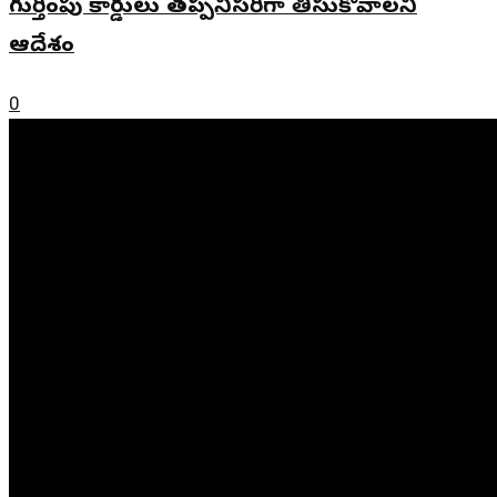
గుర్తింపు కార్డులు తప్పనిసరిగా తీసుకోవాలని
ఆదేశం
0