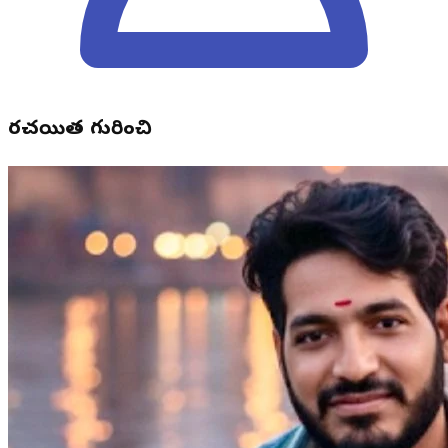
రచయిత గురించి