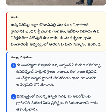
సారాంశం
రాజన్న సిరిసిల్ల జిల్లా బోయినిపల్లి మండలం విలాసాగర్
గ్రామానికి చెందిన శ్రీ మొగిలి గంగరాజం, ఇటీవల సహాయ ఉప
నిరీక్షకుడిగా పదోన్నతి పొందారు. ఈ సందర్భంగా గ్రామ
పంచాయతీ ఆధ్వర్యంలో ఆయనకు ఘన సన్మానం జరిగింది.
ముఖ్య విషయాలు
ఈ సందర్భంగా మాట్లాడుతూ, సర్పంచ్ ఏనుగుల కనకయ్య,
1
ఉపసర్పంచ్ పొత్తూరి శైలజ-రాజులు, గంగరాజం కష్టపడి
పనిచేస్తూ ఉన్నత స్థాయికి చేరుకోవడం గ్రామ యువతకు
ఆదర్శమని కొనియాడారు.
భవిష్యత్తులో మరిన్ని ఉన్నత పదవులు అధిరోహించి
2
గ్రామానికి మరింత పేరు ప్రతిష్టలు తీసుకురావాలని వారు
ఆకాంక్షించారు.