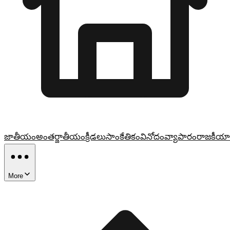
జాతీయం
అంతర్జాతీయం
క్రీడలు
సాంకేతికం
వినోదం
వ్యాపారం
రాజకీయా
More