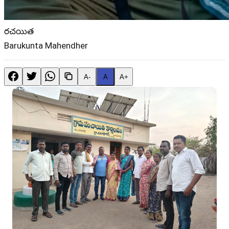
రచయిత
Barukunta Mahendher
A-
A
A+