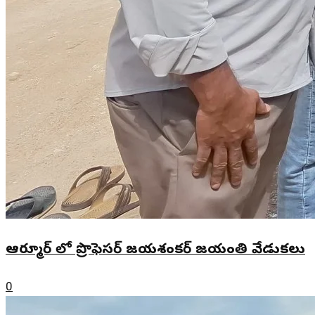
ఆర్మూర్ లో ప్రొఫెసర్ జయశంకర్ జయంతి వేడుకలు
0