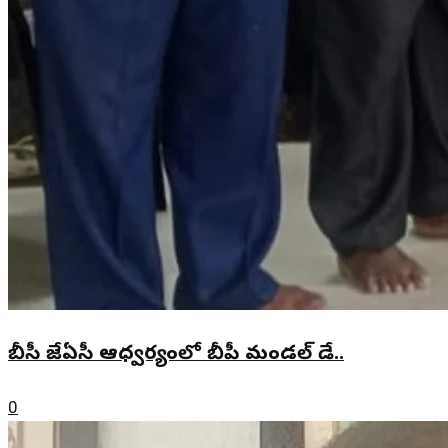
బీసీ జేఏసీ ఆధ్వర్యంలో బీపీ మండల్ డే..
0