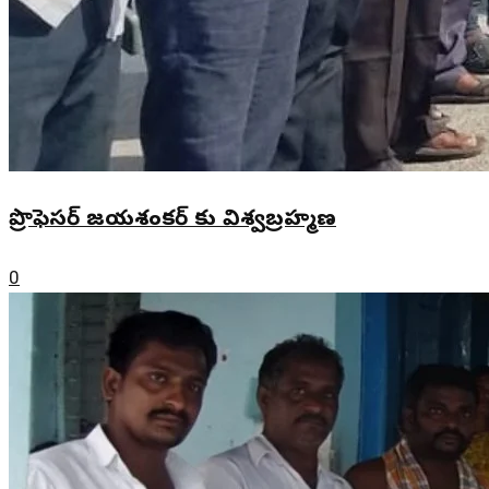
ప్రొఫెసర్ జయశంకర్ కు విశ్వబ్రహ్మణ
0