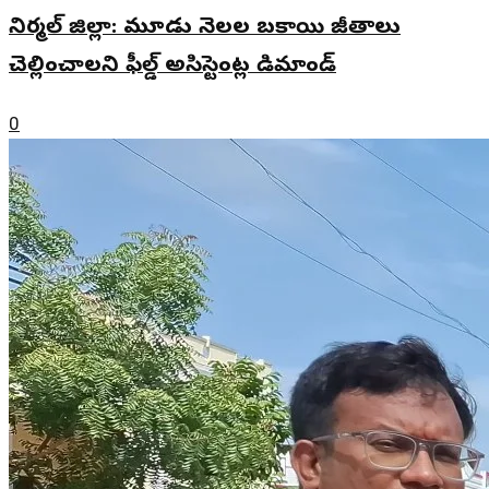
నిర్మల్ జిల్లా: మూడు నెలల బకాయి జీతాలు
చెల్లించాలని ఫీల్డ్ అసిస్టెంట్ల డిమాండ్
0