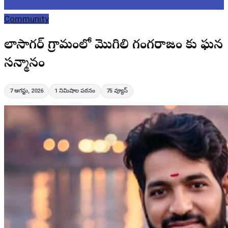
Community
విలాసాగర్ గ్రామంలో మొగిలి గంగరాజం కు ఘన
సన్మానం
7 ఆగస్టు, 2026
1
నిమిషాల పఠనం
75
వ్యూస్