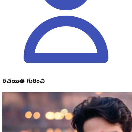
రచయిత గురించి