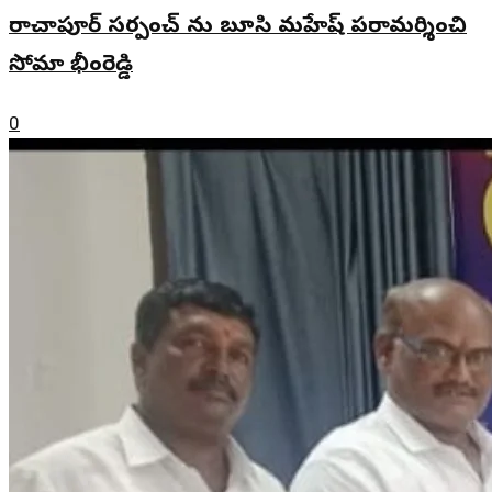
రాచాపూర్ సర్పంచ్ ను బూసి మహేష్ పరామర్శించి
సోమా భీంరెడ్డి
0