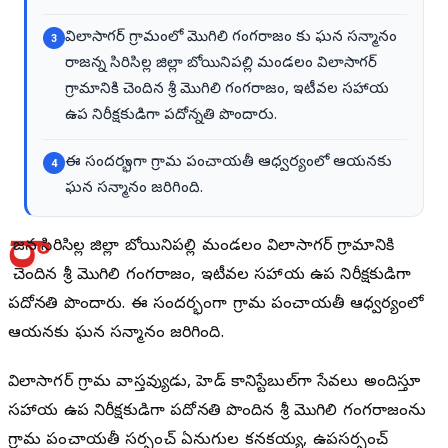
విలాసాగర్ గ్రామంలో మొగిలి గంగరాజం కు ఘన సన్మానం
3
రాజన్న సిరిసిల్ల జిల్లా బోయినిపల్లి మండలం విలాసాగర్
గ్రామానికి చెందిన శ్రీ మొగిలి గంగరాజం, ఇటీవల సహాయ
ఉప నిరీక్షకుడిగా పదోన్నతి పొందారు.
ఈ సందర్భంగా గ్రామ పంచాయతీ ఆధ్వర్యంలో ఆయనకు
4
ఘన సన్మానం జరిగింది.
రా
జన్న సిరిసిల్ల జిల్లా బోయినిపల్లి మండలం విలాసాగర్ గ్రామానికి
చెందిన శ్రీ మొగిలి గంగరాజం, ఇటీవల సహాయ ఉప నిరీక్షకుడిగా
పదోన్నతి పొందారు. ఈ సందర్భంగా గ్రామ పంచాయతీ ఆధ్వర్యంలో
ఆయనకు ఘన సన్మానం జరిగింది.
విలాసాగర్ గ్రామ వాస్తవ్యుడు, హెడ్ కానిస్టేబుల్‌గా సేవలు అందిస్తూ
సహాయ ఉప నిరీక్షకుడిగా పదోన్నతి పొందిన శ్రీ మొగిలి గంగరాజంను
గ్రామ పంచాయతీ సర్పంచ్ ఏనుగుల కనకయ్య, ఉపసర్పంచ్