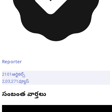
Reporter
2101
ఆర్టికల్స్
2,03,271
వ్యూస్
సంబంధిత వార్తలు