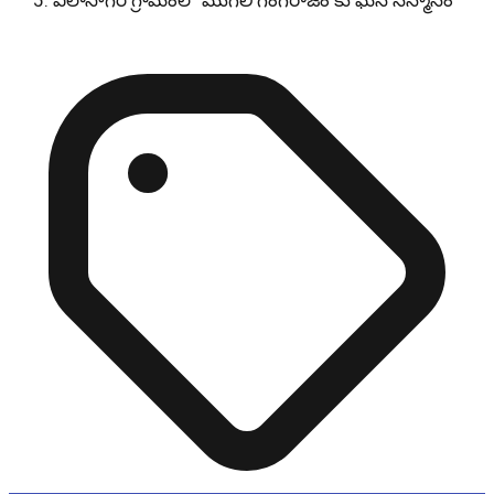
విలాసాగర్ గ్రామంలో మొగిలి గంగరాజం కు ఘన సన్మానం