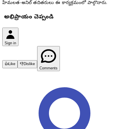
హేమలత-అనిల్ తదితరులు ఈ కార్యక్రమంలో పాల్గొన్నారు.
మీ అభిప్రాయం చెప్పండి
Sign in
👍
Like
👎
Dislike
Comments