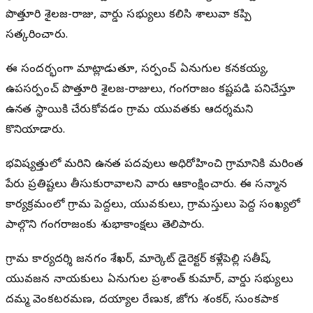
పొత్తూరి శైలజ-రాజు, వార్డు సభ్యులు కలిసి శాలువా కప్పి
సత్కరించారు.
ఈ సందర్భంగా మాట్లాడుతూ, సర్పంచ్ ఏనుగుల కనకయ్య,
ఉపసర్పంచ్ పొత్తూరి శైలజ-రాజులు, గంగరాజం కష్టపడి పనిచేస్తూ
ఉన్నత స్థాయికి చేరుకోవడం గ్రామ యువతకు ఆదర్శమని
కొనియాడారు.
భవిష్యత్తులో మరిన్ని ఉన్నత పదవులు అధిరోహించి గ్రామానికి మరింత
పేరు ప్రతిష్టలు తీసుకురావాలని వారు ఆకాంక్షించారు. ఈ సన్మాన
కార్యక్రమంలో గ్రామ పెద్దలు, యువకులు, గ్రామస్తులు పెద్ద సంఖ్యలో
పాల్గొని గంగరాజంకు శుభాకాంక్షలు తెలిపారు.
గ్రామ కార్యదర్శి జనగం శేఖర్, మార్కెట్ డైరెక్టర్ కళ్లేపెల్లి సతీష్,
యువజన నాయకులు ఏనుగుల ప్రశాంత్ కుమార్, వార్డు సభ్యులు
దమ్మ వెంకటరమణ, దయ్యాల రేణుక, జోగు శంకర్, సుంకపాక