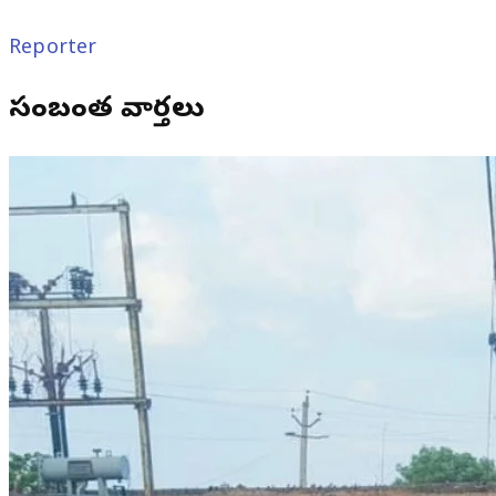
Reporter
సంబంధిత వార్తలు