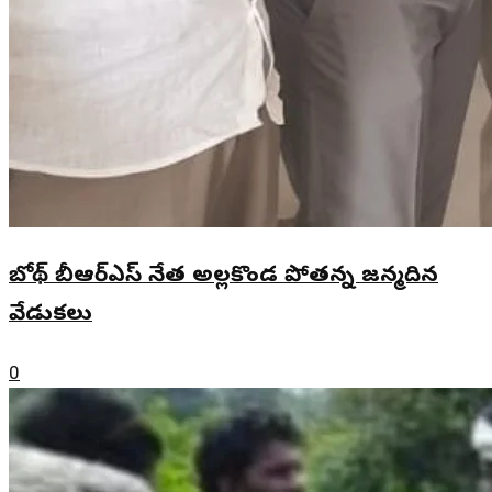
బోథ్ బీఆర్ఎస్ నేత అల్లకొండ పోతన్న జన్మదిన
వేడుకలు
0