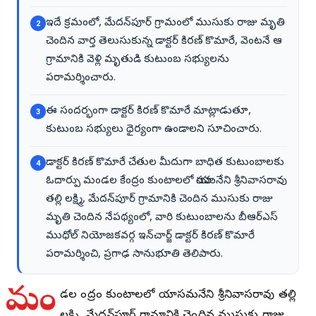
ఇదే క్రమంలో, మేదన్‌పూర్ గ్రామంలో ముసుకు రాజు మృతి
2
చెందిన వార్త తెలుసుకున్న డాక్టర్ కిరణ్ కొమారే, వెంటనే ఆ
గ్రామానికి వెళ్లి మృతుడి కుటుంబ సభ్యులను
పరామర్శించారు.
ఈ సందర్భంగా డాక్టర్ కిరణ్ కొమారే మాట్లాడుతూ,
3
కుటుంబ సభ్యులు ధైర్యంగా ఉండాలని సూచించారు.
డాక్టర్ కిరణ్ కొమారే చేతుల మీదుగా బాధిత కుటుంబాలకు
4
ఓదార్పు మండల కేంద్రం కుంటాలలో యాసమనేని శ్రీనివాసరావు
తల్లి లక్ష్మి, మేదన్‌పూర్ గ్రామానికి చెందిన ముసుకు రాజు
మృతి చెందిన నేపథ్యంలో, వారి కుటుంబాలను బీఆర్‌ఎస్
ముధోల్ నియోజకవర్గ ఇన్‌చార్జ్ డాక్టర్ కిరణ్ కొమారే
పరామర్శించి, ప్రగాఢ సానుభూతి తెలిపారు.
మం
డల కేంద్రం కుంటాలలో యాసమనేని శ్రీనివాసరావు తల్లి