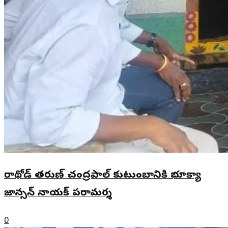
రాథోడ్ తరుణ్ చంద్రపాల్ కుటుంబానికి భూక్యా
జాన్సన్ నాయక్ పరామర్శ
0