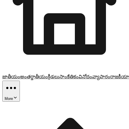
జాతీయం
అంతర్జాతీయం
క్రీడలు
సాంకేతికం
వినోదం
వ్యాపారం
రాజకీయా
More