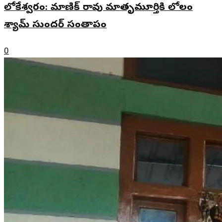
లోకేశ్వరం: మాణిక్ రావు మాతృమూర్తికి లోలం
శ్యామ్ సుందర్ సంతాపం
0