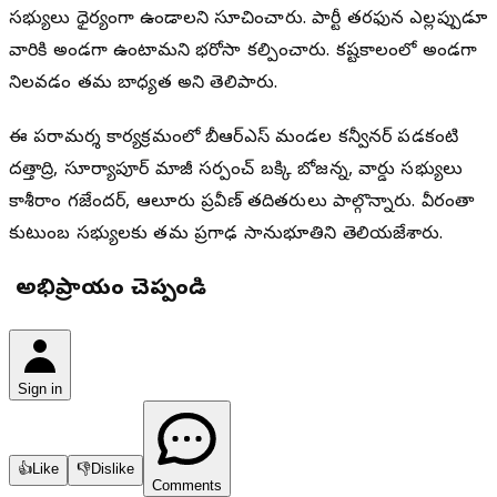
సభ్యులు ధైర్యంగా ఉండాలని సూచించారు. పార్టీ తరఫున ఎల్లప్పుడూ
వారికి అండగా ఉంటామని భరోసా కల్పించారు. కష్టకాలంలో అండగా
నిలవడం తమ బాధ్యత అని తెలిపారు.
ఈ పరామర్శ కార్యక్రమంలో బీఆర్‌ఎస్ మండల కన్వీనర్ పడకంటి
దత్తాద్రి, సూర్యాపూర్ మాజీ సర్పంచ్ బక్కి బోజన్న, వార్డు సభ్యులు
కాశీరాం గజేందర్, ఆలూరు ప్రవీణ్ తదితరులు పాల్గొన్నారు. వీరంతా
కుటుంబ సభ్యులకు తమ ప్రగాఢ సానుభూతిని తెలియజేశారు.
మీ అభిప్రాయం చెప్పండి
Sign in
👍
Like
👎
Dislike
Comments