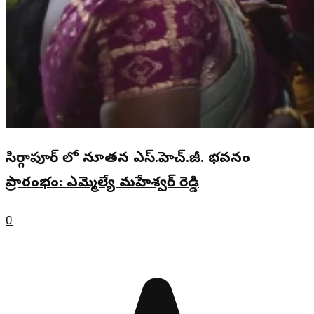
సిర్గాపూర్ లో నూతన ఎస్.హెచ్.జీ. భవనం
ప్రారంభం: ఎమ్మెల్యే మహేశ్వర్ రెడ్డి
0