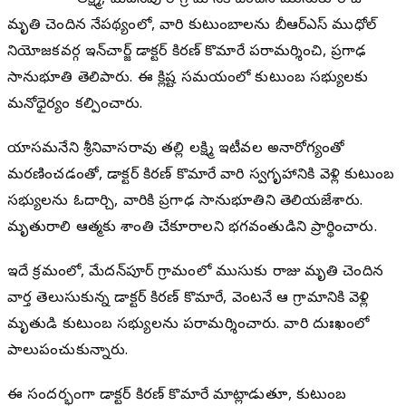
లక్ష్మి, మేదన్‌పూర్ గ్రామానికి చెందిన ముసుకు రాజు
మృతి చెందిన నేపథ్యంలో, వారి కుటుంబాలను బీఆర్‌ఎస్ ముధోల్
నియోజకవర్గ ఇన్‌చార్జ్ డాక్టర్ కిరణ్ కొమారే పరామర్శించి, ప్రగాఢ
సానుభూతి తెలిపారు. ఈ క్లిష్ట సమయంలో కుటుంబ సభ్యులకు
మనోధైర్యం కల్పించారు.
యాసమనేని శ్రీనివాసరావు తల్లి లక్ష్మి ఇటీవల అనారోగ్యంతో
మరణించడంతో, డాక్టర్ కిరణ్ కొమారే వారి స్వగృహానికి వెళ్లి కుటుంబ
సభ్యులను ఓదార్చి, వారికి ప్రగాఢ సానుభూతిని తెలియజేశారు.
మృతురాలి ఆత్మకు శాంతి చేకూరాలని భగవంతుడిని ప్రార్థించారు.
ఇదే క్రమంలో, మేదన్‌పూర్ గ్రామంలో ముసుకు రాజు మృతి చెందిన
వార్త తెలుసుకున్న డాక్టర్ కిరణ్ కొమారే, వెంటనే ఆ గ్రామానికి వెళ్లి
మృతుడి కుటుంబ సభ్యులను పరామర్శించారు. వారి దుఃఖంలో
పాలుపంచుకున్నారు.
ఈ సందర్భంగా డాక్టర్ కిరణ్ కొమారే మాట్లాడుతూ, కుటుంబ