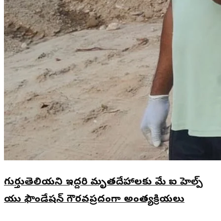
గుర్తుతెలియని ఇద్దరి మృతదేహాలకు మే ఐ హెల్ప్
యు ఫౌండేషన్ గౌరవప్రదంగా అంత్యక్రియలు