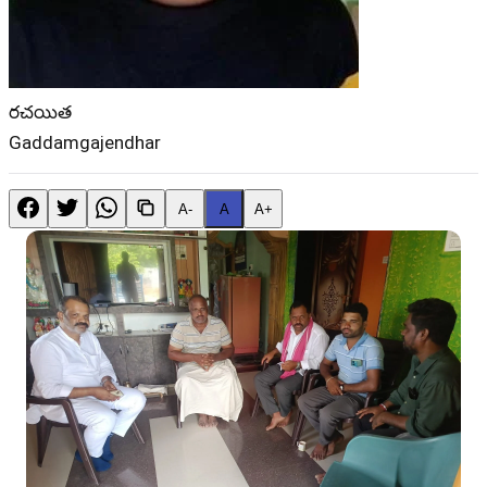
రచయిత
Gaddamgajendhar
A-
A
A+