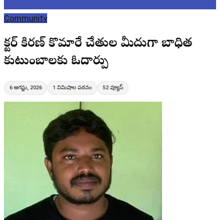
Community
డాక్టర్ కిరణ్ కొమారే చేతుల మీదుగా బాధిత
కుటుంబాలకు ఓదార్పు
6 ఆగస్టు, 2026
1
నిమిషాల పఠనం
52
వ్యూస్