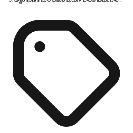
డాక్టర్ కిరణ్ కొమారే చేతుల మీదుగా బాధిత కుటుంబాల…