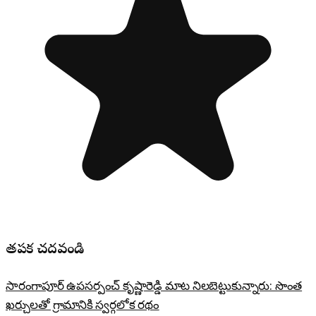
తప్పక చదవండి
సారంగాపూర్ ఉపసర్పంచ్ కృష్ణారెడ్డి మాట నిలబెట్టుకున్నారు: సొంత
ఖర్చులతో గ్రామానికి స్వర్గలోక రథం