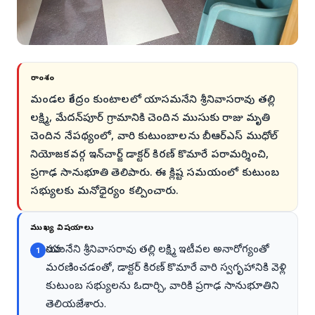
సారాంశం
మండల కేంద్రం కుంటాలలో యాసమనేని శ్రీనివాసరావు తల్లి
లక్ష్మి, మేదన్‌పూర్ గ్రామానికి చెందిన ముసుకు రాజు మృతి
చెందిన నేపథ్యంలో, వారి కుటుంబాలను బీఆర్‌ఎస్ ముధోల్
నియోజకవర్గ ఇన్‌చార్జ్ డాక్టర్ కిరణ్ కొమారే పరామర్శించి,
ప్రగాఢ సానుభూతి తెలిపారు. ఈ క్లిష్ట సమయంలో కుటుంబ
సభ్యులకు మనోధైర్యం కల్పించారు.
ముఖ్య విషయాలు
యాసమనేని శ్రీనివాసరావు తల్లి లక్ష్మి ఇటీవల అనారోగ్యంతో
1
మరణించడంతో, డాక్టర్ కిరణ్ కొమారే వారి స్వగృహానికి వెళ్లి
కుటుంబ సభ్యులను ఓదార్చి, వారికి ప్రగాఢ సానుభూతిని
తెలియజేశారు.