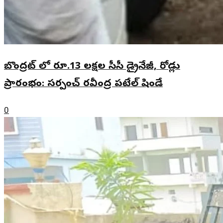
బొంద్రట్ లో రూ.13 లక్షల సీసీ డ్రైనేజీ, రోడ్లు
ప్రారంభం: సర్పంచ్ రవీంద్ర పటేల్ షిండే
0