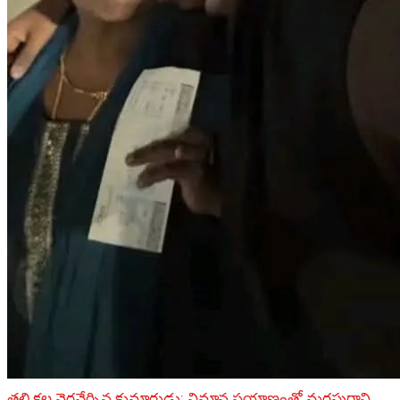
తల్లి కల నెరవేర్చిన కుమారుడు: విమాన ప్రయాణంతో మరపురాని