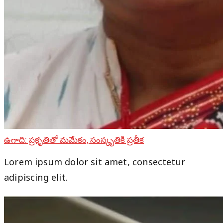
ఉగాది: ప్రకృతితో మమేకం, సంస్కృతికి ప్రతీక
Lorem ipsum dolor sit amet, consectetur
adipiscing elit.