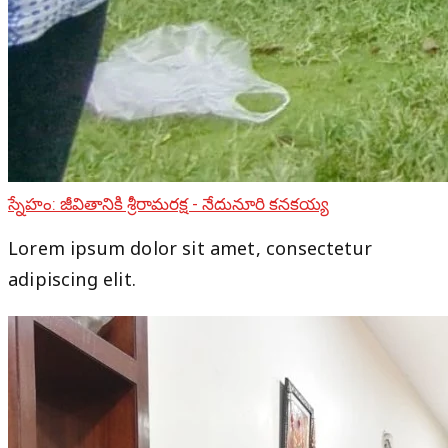
స్నేహం: జీవితానికి శ్రీరామరక్ష - నేదునూరి కనకయ్య
Lorem ipsum dolor sit amet, consectetur
adipiscing elit.