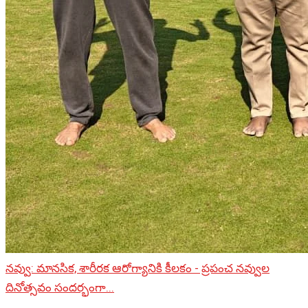
నవ్వు: మానసిక, శారీరక ఆరోగ్యానికి కీలకం - ప్రపంచ నవ్వుల
దినోత్సవం సందర్భంగా...