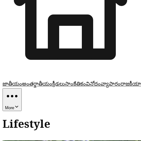
జాతీయం
అంతర్జాతీయం
క్రీడలు
సాంకేతికం
వినోదం
వ్యాపారం
రాజకీయా
More
Lifestyle