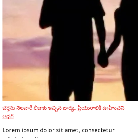
భర్తను నెలవారీ లీజుకు ఇచ్చిన భార్య.. ప్రియురాలికి ఊహించని
ఆఫర్
Lorem ipsum dolor sit amet, consectetur