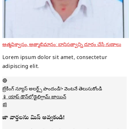
ఆత్మవిశ్వాసం, ఆత్మాభిమానం: బానిసత్వాన్ని దూరం చేసే గుణాలు
Lorem ipsum dolor sit amet, consectetur
adipiscing elit.
🔴
బ్రేకింగ్ న్యూస్ అలర్ట్స్ పొందండి!
• వెంటనే తెలుసుకోండి
📱 యాప్ డౌన్‌లోడ్
టెలిగ్రామ్ జాయిన్
📰
తాజా వార్తలను మిస్ అవ్వకండి!