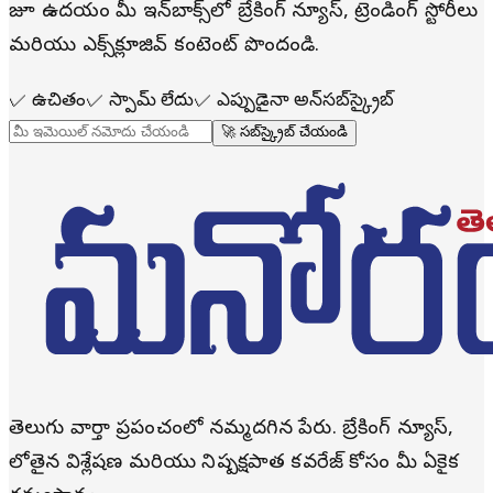
రోజూ ఉదయం మీ ఇన్‌బాక్స్‌లో బ్రేకింగ్ న్యూస్, ట్రెండింగ్ స్టోరీలు
మరియు ఎక్స్‌క్లూజివ్ కంటెంట్ పొందండి.
✓
ఉచితం
✓
స్పామ్ లేదు
✓
ఎప్పుడైనా అన్‌సబ్‌స్క్రైబ్
🚀 సబ్‌స్క్రైబ్ చేయండి
తెలుగు వార్తా ప్రపంచంలో నమ్మదగిన పేరు. బ్రేకింగ్ న్యూస్,
లోతైన విశ్లేషణ మరియు నిష్పక్షపాత కవరేజ్ కోసం మీ ఏకైక