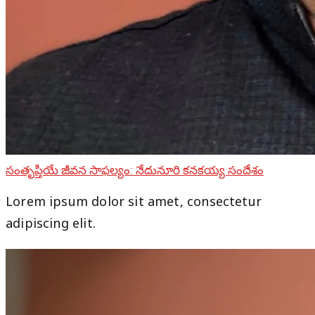
సంతృప్తియే జీవన సాఫల్యం: నేదునూరి కనకయ్య సందేశం
Lorem ipsum dolor sit amet, consectetur
adipiscing elit.